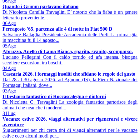
06
Ago
Quando i Grimm parlavano italiano
Di Nicoletta Camilla Travaglini E’ notorio che la fiaba è un genere
letterario proveniente...
06
Ago
Ferragosto '65, partenza alle 4 di notte in Fiat 500 D
Salvatore Battaglia Presidente Accademia delle Prefi La prima gita
in macchina fu il 14 agosto...
05
Ago
Abruzzo. Anello di Lama Bianca, sparito, svanito, scomparso.
Luciano Pellegrini Con il caldo torrido ed afa intensa, bisogna
scegliere escursioni tra boschi...
04
Ago
Casearia 2026, i formaggi insoliti che sfidano le regole del gusto
Dal 28 al 30 agosto 2026, ad Agnone (IS), la Fiera Nazionale dei
Formaggi Italiani, dove...
03
Ago
Il bestiario fantastico di Roccascalegna e dintorni
Di Nicoletta C. Travaglini La zoologia fantastica partorisce degli
animali che neanche i moderni...
31
Lug
Vacanze estive 2026, viaggi alternativi per rigenerarsi e vivere
avventure
Suggerimenti per chi cerca tipi di viaggi alternativi per le vacanze
estive ecco alcuni modi per...