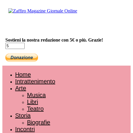
Sostieni la nostra redazione con 5€ o più. Grazie!
Home
Intrattenimento
Arte
Musica
Libri
Teatro
Storia
Biografie
Incontri