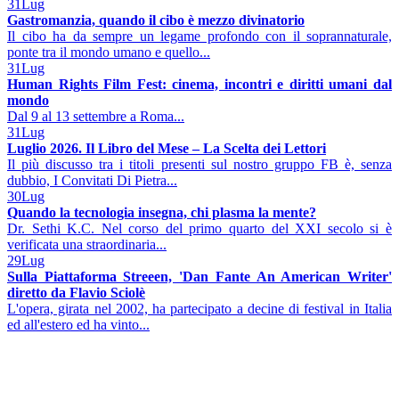
31
Lug
Gastromanzia, quando il cibo è mezzo divinatorio
Il cibo ha da sempre un legame profondo con il soprannaturale,
ponte tra il mondo umano e quello...
31
Lug
Human Rights Film Fest: cinema, incontri e diritti umani dal
mondo
Dal 9 al 13 settembre a Roma...
31
Lug
Luglio 2026. Il Libro del Mese – La Scelta dei Lettori
Il più discusso tra i titoli presenti sul nostro gruppo FB è, senza
dubbio, I Convitati Di Pietra...
30
Lug
Quando la tecnologia insegna, chi plasma la mente?
Dr. Sethi K.C. Nel corso del primo quarto del XXI secolo si è
verificata una straordinaria...
29
Lug
Sulla Piattaforma Streeen, 'Dan Fante An American Writer'
diretto da Flavio Sciolè
L'opera, girata nel 2002, ha partecipato a decine di festival in Italia
ed all'estero ed ha vinto...