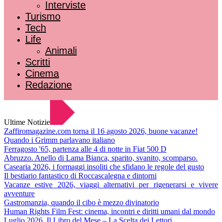
Interviste
Turismo
Tech
Life
Animali
Scritti
Cinema
Redazione
Ultime Notizie
Zaffiromagazine.com torna il 16 agosto 2026, buone vacanze!
Quando i Grimm parlavano italiano
Ferragosto '65, partenza alle 4 di notte in Fiat 500 D
Abruzzo. Anello di Lama Bianca, sparito, svanito, scomparso.
Casearia 2026, i formaggi insoliti che sfidano le regole del gusto
Il bestiario fantastico di Roccascalegna e dintorni
Vacanze estive 2026, viaggi alternativi per rigenerarsi e vivere
avventure
Gastromanzia, quando il cibo è mezzo divinatorio
Human Rights Film Fest: cinema, incontri e diritti umani dal mondo
Luglio 2026. Il Libro del Mese – La Scelta dei Lettori