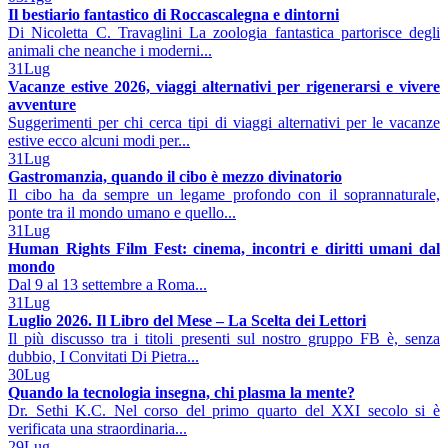
Il bestiario fantastico di Roccascalegna e dintorni
Di Nicoletta C. Travaglini La zoologia fantastica partorisce degli
animali che neanche i moderni...
31
Lug
Vacanze estive 2026, viaggi alternativi per rigenerarsi e vivere
avventure
Suggerimenti per chi cerca tipi di viaggi alternativi per le vacanze
estive ecco alcuni modi per...
31
Lug
Gastromanzia, quando il cibo è mezzo divinatorio
Il cibo ha da sempre un legame profondo con il soprannaturale,
ponte tra il mondo umano e quello...
31
Lug
Human Rights Film Fest: cinema, incontri e diritti umani dal
mondo
Dal 9 al 13 settembre a Roma...
31
Lug
Luglio 2026. Il Libro del Mese – La Scelta dei Lettori
Il più discusso tra i titoli presenti sul nostro gruppo FB è, senza
dubbio, I Convitati Di Pietra...
30
Lug
Quando la tecnologia insegna, chi plasma la mente?
Dr. Sethi K.C. Nel corso del primo quarto del XXI secolo si è
verificata una straordinaria...
29
Lug