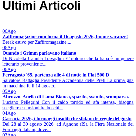
Ultimi Articoli
06
Ago
Zaffiromagazine.com torna il 16 agosto 2026, buone vacanze!
Break estivo per Zaffiromagazine....
06
Ago
Quando i Grimm parlavano italiano
Di Nicoletta Camilla Travaglini E’ notorio che la fiaba è un genere
letterario proveniente...
06
Ago
Ferragosto '65, partenza alle 4 di notte in Fiat 500 D
Salvatore Battaglia Presidente Accademia delle Prefi La prima gita
in macchina fu il 14 agosto...
05
Ago
Abruzzo. Anello di Lama Bianca, sparito, svanito, scomparso.
Luciano Pellegrini Con il caldo torrido ed afa intensa, bisogna
scegliere escursioni tra boschi...
04
Ago
Casearia 2026, i formaggi insoliti che sfidano le regole del gusto
Dal 28 al 30 agosto 2026, ad Agnone (IS), la Fiera Nazionale dei
Formaggi Italiani, dove...
03
Ago