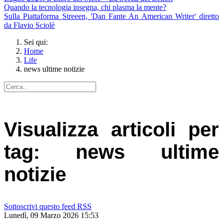
Quando la tecnologia insegna, chi plasma la mente?
Sulla Piattaforma Streeen, 'Dan Fante An American Writer' diretto
da Flavio Sciolè
Sei qui:
Home
Life
news ultime notizie
Visualizza articoli per
tag: news ultime
notizie
Sottoscrivi questo feed RSS
Lunedì, 09 Marzo 2026 15:53