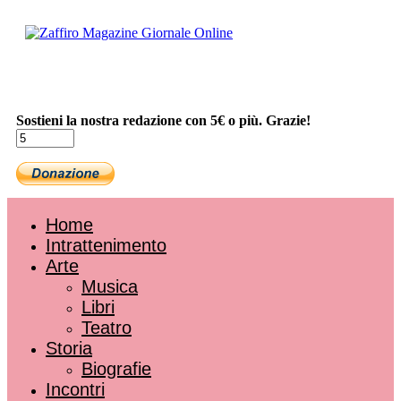
Sostieni la nostra redazione con 5€ o più. Grazie!
Home
Intrattenimento
Arte
Musica
Libri
Teatro
Storia
Biografie
Incontri