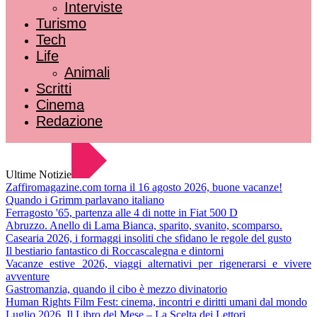
Interviste
Turismo
Tech
Life
Animali
Scritti
Cinema
Redazione
Ultime Notizie
Zaffiromagazine.com torna il 16 agosto 2026, buone vacanze!
Quando i Grimm parlavano italiano
Ferragosto '65, partenza alle 4 di notte in Fiat 500 D
Abruzzo. Anello di Lama Bianca, sparito, svanito, scomparso.
Casearia 2026, i formaggi insoliti che sfidano le regole del gusto
Il bestiario fantastico di Roccascalegna e dintorni
Vacanze estive 2026, viaggi alternativi per rigenerarsi e vivere
avventure
Gastromanzia, quando il cibo è mezzo divinatorio
Human Rights Film Fest: cinema, incontri e diritti umani dal mondo
Luglio 2026. Il Libro del Mese – La Scelta dei Lettori