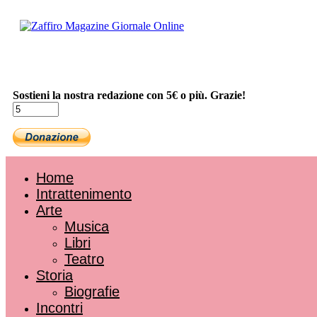
Sostieni la nostra redazione con 5€ o più. Grazie!
Home
Intrattenimento
Arte
Musica
Libri
Teatro
Storia
Biografie
Incontri