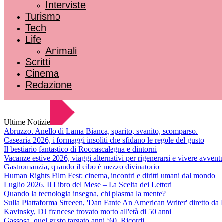
Interviste
Turismo
Tech
Life
Animali
Scritti
Cinema
Redazione
Ultime Notizie
Abruzzo. Anello di Lama Bianca, sparito, svanito, scomparso.
Casearia 2026, i formaggi insoliti che sfidano le regole del gusto
Il bestiario fantastico di Roccascalegna e dintorni
Vacanze estive 2026, viaggi alternativi per rigenerarsi e vivere avvent
Gastromanzia, quando il cibo è mezzo divinatorio
Human Rights Film Fest: cinema, incontri e diritti umani dal mondo
Luglio 2026. Il Libro del Mese – La Scelta dei Lettori
Quando la tecnologia insegna, chi plasma la mente?
Sulla Piattaforma Streeen, 'Dan Fante An American Writer' diretto da 
Kavinsky, DJ francese trovato morto all'età di 50 anni
Gassosa, quel gusto targato anni ‘60. Ricordi.