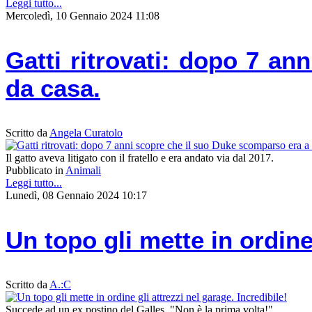
Leggi tutto...
Mercoledì, 10 Gennaio 2024 11:08
Gatti ritrovati: dopo 7 a
da casa.
Scritto da
Angela Curatolo
Il gatto aveva litigato con il fratello e era andato via dal 2017.
Pubblicato in
Animali
Leggi tutto...
Lunedì, 08 Gennaio 2024 10:17
Un topo gli mette in ordine 
Scritto da
A.:C
Succede ad un ex postino del Galles. "Non è la prima volta!"