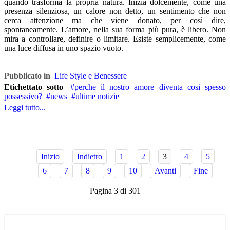
quando trasforma la propria natura. Inizia dolcemente, come una
presenza silenziosa, un calore non detto, un sentimento che non
cerca attenzione ma che viene donato, per così dire,
spontaneamente. L’amore, nella sua forma più pura, è libero. Non
mira a controllare, definire o limitare. Esiste semplicemente, come
una luce diffusa in uno spazio vuoto.
Pubblicato in
Life Style e Benessere
Etichettato sotto
perche il nostro amore diventa cosi spesso
possessivo?
news
ultime notizie
Leggi tutto...
Inizio
Indietro
1
2
3
4
5
6
7
8
9
10
Avanti
Fine
Pagina 3 di 301