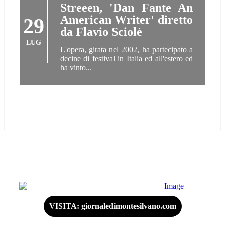
Streeen, 'Dan Fante An
American Writer' diretto
29
da Flavio Sciolè
LUG
L'opera, girata nel 2002, ha partecipato a
decine di festival in Italia ed all'estero ed
ha vinto...
VISITA: giornaledimontesilvano.com