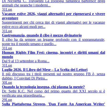
Di Nicoletta C. Travaglini La zoologia fantastica partorisce degli
animali che neanche i moderni...
31
Lug
Vacanze estive 2026, viaggi alternativi per rigenerarsi e vivere
avventure
Suggerimenti per chi cerca tipi di viaggi alternativi per le vacanze
estive ecco alcuni modi per...
31
Lug
Gastromanzia, quando il cibo è mezzo divinatorio
Il cibo ha da sempre un legame profondo con il soprannaturale,
ponte tra il mondo umano e quello...
31
Lug
Human Rights Film Fest: cinema, incontri e diritti umani dal
mondo
Dal 9 al 13 settembre a Roma...
31
Lug
Luglio 2026. Il Libro del Mese – La Scelta dei Lettori
Il più discusso tra i titoli presenti sul nostro gruppo FB è, senza
dubbio, I Convitati Di Pietra...
30
Lug
Quando la tecnologia insegna, chi plasma la mente?
Dr. Sethi K.C. Nel corso del primo quarto del XXI secolo si è
verificata una straordinaria...
29
Lug
Sulla Piattaforma Streeen, 'Dan Fante An American Writer'