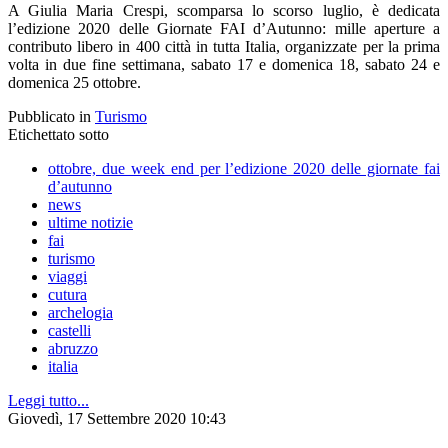
A Giulia Maria Crespi, scomparsa lo scorso luglio, è dedicata
l’edizione 2020 delle Giornate FAI d’Autunno: mille aperture a
contributo libero in 400 città in tutta Italia, organizzate per la prima
volta in due fine settimana, sabato 17 e domenica 18, sabato 24 e
domenica 25 ottobre.
Pubblicato in
Turismo
Etichettato sotto
ottobre, due week end per l’edizione 2020 delle giornate fai
d’autunno
news
ultime notizie
fai
turismo
viaggi
cutura
archelogia
castelli
abruzzo
italia
Leggi tutto...
Giovedì, 17 Settembre 2020 10:43