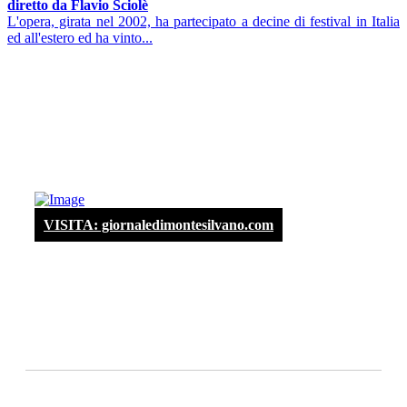
diretto da Flavio Sciolè
L'opera, girata nel 2002, ha partecipato a decine di festival in Italia
ed all'estero ed ha vinto...
VISITA: giornaledimontesilvano.com