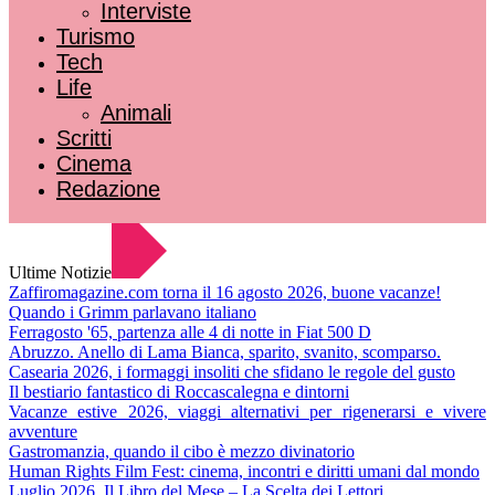
Interviste
Turismo
Tech
Life
Animali
Scritti
Cinema
Redazione
Ultime Notizie
Zaffiromagazine.com torna il 16 agosto 2026, buone vacanze!
Quando i Grimm parlavano italiano
Ferragosto '65, partenza alle 4 di notte in Fiat 500 D
Abruzzo. Anello di Lama Bianca, sparito, svanito, scomparso.
Casearia 2026, i formaggi insoliti che sfidano le regole del gusto
Il bestiario fantastico di Roccascalegna e dintorni
Vacanze estive 2026, viaggi alternativi per rigenerarsi e vivere
avventure
Gastromanzia, quando il cibo è mezzo divinatorio
Human Rights Film Fest: cinema, incontri e diritti umani dal mondo
Luglio 2026. Il Libro del Mese – La Scelta dei Lettori