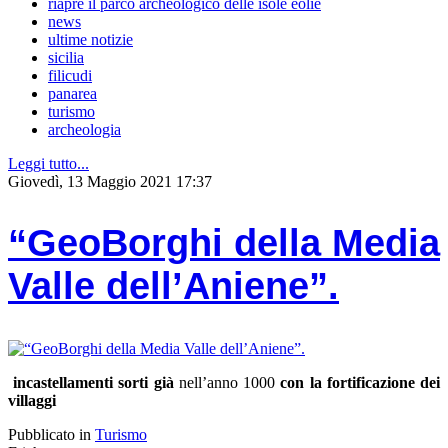
riapre il parco archeologico delle isole eolie
news
ultime notizie
sicilia
filicudi
panarea
turismo
archeologia
Leggi tutto...
Giovedì, 13 Maggio 2021 17:37
“GeoBorghi della Media
Valle dell’Aniene”.
incastellamenti sorti già
nell’anno 1000
con la fortificazione dei
villaggi
Pubblicato in
Turismo