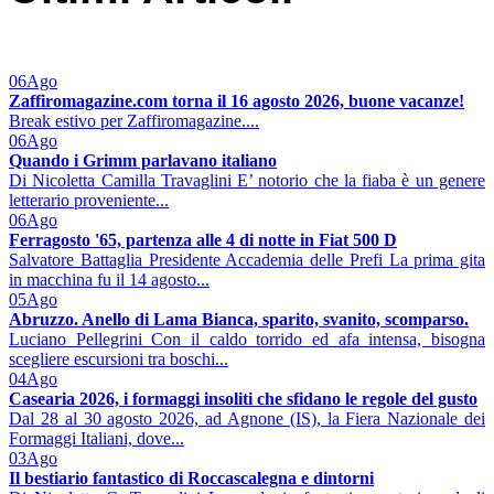
06
Ago
Zaffiromagazine.com torna il 16 agosto 2026, buone vacanze!
Break estivo per Zaffiromagazine....
06
Ago
Quando i Grimm parlavano italiano
Di Nicoletta Camilla Travaglini E’ notorio che la fiaba è un genere
letterario proveniente...
06
Ago
Ferragosto '65, partenza alle 4 di notte in Fiat 500 D
Salvatore Battaglia Presidente Accademia delle Prefi La prima gita
in macchina fu il 14 agosto...
05
Ago
Abruzzo. Anello di Lama Bianca, sparito, svanito, scomparso.
Luciano Pellegrini Con il caldo torrido ed afa intensa, bisogna
scegliere escursioni tra boschi...
04
Ago
Casearia 2026, i formaggi insoliti che sfidano le regole del gusto
Dal 28 al 30 agosto 2026, ad Agnone (IS), la Fiera Nazionale dei
Formaggi Italiani, dove...
03
Ago
Il bestiario fantastico di Roccascalegna e dintorni