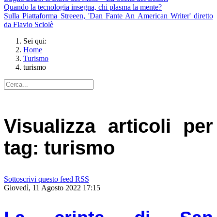
Quando la tecnologia insegna, chi plasma la mente?
Sulla Piattaforma Streeen, 'Dan Fante An American Writer' diretto
da Flavio Sciolè
Sei qui:
Home
Turismo
turismo
Visualizza articoli per
tag: turismo
Sottoscrivi questo feed RSS
Giovedì, 11 Agosto 2022 17:15