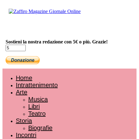
Sostieni la nostra redazione con 5€ o più. Grazie!
Home
Intrattenimento
Arte
Musica
Libri
Teatro
Storia
Biografie
Incontri