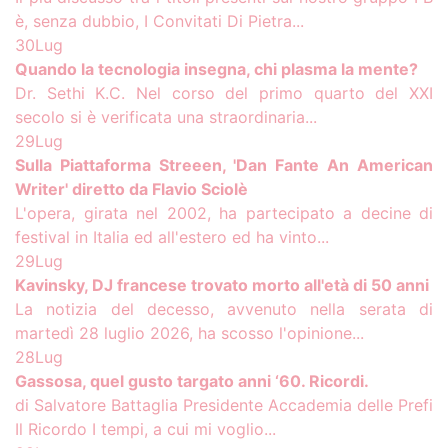
è, senza dubbio, I Convitati Di Pietra...
30
Lug
Quando la tecnologia insegna, chi plasma la mente?
Dr. Sethi K.C. Nel corso del primo quarto del XXI
secolo si è verificata una straordinaria...
29
Lug
Sulla Piattaforma Streeen, 'Dan Fante An American
Writer' diretto da Flavio Sciolè
L'opera, girata nel 2002, ha partecipato a decine di
festival in Italia ed all'estero ed ha vinto...
29
Lug
Kavinsky, DJ francese trovato morto all'età di 50 anni
La notizia del decesso, avvenuto nella serata di
martedì 28 luglio 2026, ha scosso l'opinione...
28
Lug
Gassosa, quel gusto targato anni ‘60. Ricordi.
di Salvatore Battaglia Presidente Accademia delle Prefi
Il Ricordo I tempi, a cui mi voglio...