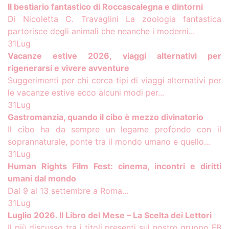
Il bestiario fantastico di Roccascalegna e dintorni
Di Nicoletta C. Travaglini La zoologia fantastica
partorisce degli animali che neanche i moderni...
31
Lug
Vacanze estive 2026, viaggi alternativi per
rigenerarsi e vivere avventure
Suggerimenti per chi cerca tipi di viaggi alternativi per
le vacanze estive ecco alcuni modi per...
31
Lug
Gastromanzia, quando il cibo è mezzo divinatorio
Il cibo ha da sempre un legame profondo con il
soprannaturale, ponte tra il mondo umano e quello...
31
Lug
Human Rights Film Fest: cinema, incontri e diritti
umani dal mondo
Dal 9 al 13 settembre a Roma...
31
Lug
Luglio 2026. Il Libro del Mese – La Scelta dei Lettori
Il più discusso tra i titoli presenti sul nostro gruppo FB