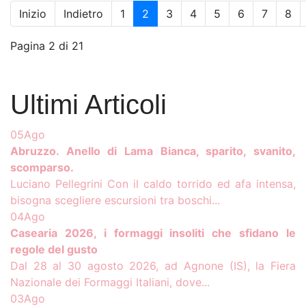
Inizio
Indietro
1
2
3
4
5
6
7
8
Pagina 2 di 21
Ultimi Articoli
05
Ago
Abruzzo. Anello di Lama Bianca, sparito, svanito,
scomparso.
Luciano Pellegrini Con il caldo torrido ed afa intensa,
bisogna scegliere escursioni tra boschi...
04
Ago
Casearia 2026, i formaggi insoliti che sfidano le
regole del gusto
Dal 28 al 30 agosto 2026, ad Agnone (IS), la Fiera
Nazionale dei Formaggi Italiani, dove...
03
Ago