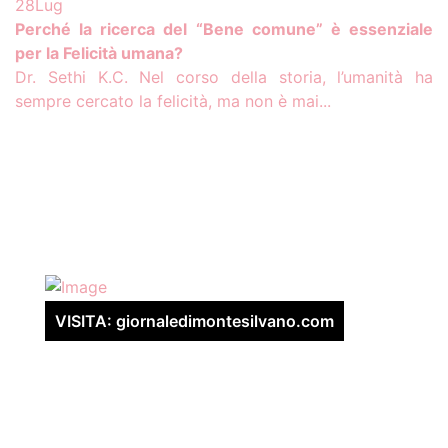
28
Lug
Perché la ricerca del “Bene comune” è essenziale
per la Felicità umana?
Dr. Sethi K.C. Nel corso della storia, l’umanità ha
sempre cercato la felicità, ma non è mai...
VISITA: giornaledimontesilvano.com