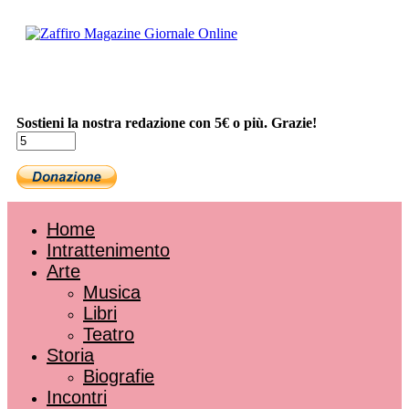
Sostieni la nostra redazione con 5€ o più. Grazie!
Home
Intrattenimento
Arte
Musica
Libri
Teatro
Storia
Biografie
Incontri