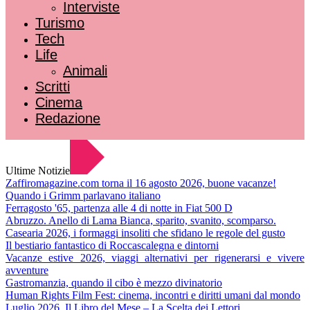
Interviste
Turismo
Tech
Life
Animali
Scritti
Cinema
Redazione
Ultime Notizie
Zaffiromagazine.com torna il 16 agosto 2026, buone vacanze!
Quando i Grimm parlavano italiano
Ferragosto '65, partenza alle 4 di notte in Fiat 500 D
Abruzzo. Anello di Lama Bianca, sparito, svanito, scomparso.
Casearia 2026, i formaggi insoliti che sfidano le regole del gusto
Il bestiario fantastico di Roccascalegna e dintorni
Vacanze estive 2026, viaggi alternativi per rigenerarsi e vivere
avventure
Gastromanzia, quando il cibo è mezzo divinatorio
Human Rights Film Fest: cinema, incontri e diritti umani dal mondo
Luglio 2026. Il Libro del Mese – La Scelta dei Lettori