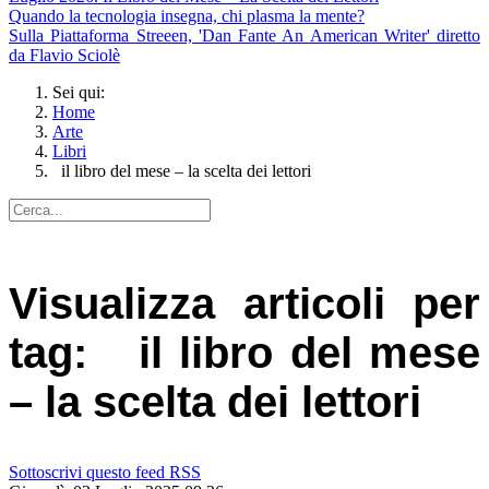
Quando la tecnologia insegna, chi plasma la mente?
Sulla Piattaforma Streeen, 'Dan Fante An American Writer' diretto
da Flavio Sciolè
Sei qui:
Home
Arte
Libri
il libro del mese – la scelta dei lettori
Visualizza articoli per
tag: il libro del mese
– la scelta dei lettori
Sottoscrivi questo feed RSS