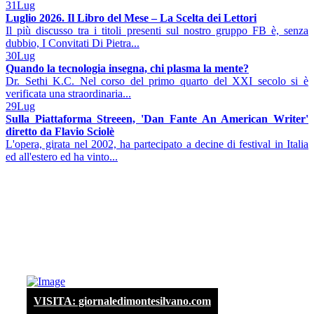
31
Lug
Luglio 2026. Il Libro del Mese – La Scelta dei Lettori
Il più discusso tra i titoli presenti sul nostro gruppo FB è, senza
dubbio, I Convitati Di Pietra...
30
Lug
Quando la tecnologia insegna, chi plasma la mente?
Dr. Sethi K.C. Nel corso del primo quarto del XXI secolo si è
verificata una straordinaria...
29
Lug
Sulla Piattaforma Streeen, 'Dan Fante An American Writer'
diretto da Flavio Sciolè
L'opera, girata nel 2002, ha partecipato a decine di festival in Italia
ed all'estero ed ha vinto...
VISITA: giornaledimontesilvano.com