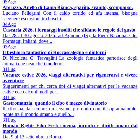
05
Ago
Abruzzo. Anello di Lama Bianca, sparito, svanito, scomparso.
Luciano Pellegrini Con il caldo torrido ed afa intensa, bisogna
scegliere escursioni tra boschi...
04
Ago
Casearia 2026, i formaggi insoliti che sfidano le regole del gusto
Dal 28 al 30 agosto 2026, ad Agnone (IS), la Fiera Nazionale dei
Formaggi Italiani, dove...
03
Ago
Il bestiario fantastico di Roccascalegna e dintorni
Di Nicoletta C. Travaglini La zoologia fantastica partorisce degli
animali che neanche i moderni...
31
Lug
Vacanze estive 2026, viaggi alternativi per rigenerarsi e vivere
avventure
Suggerimenti per chi cerca tipi di viaggi alternativi per le vacanze
estive ecco alcuni modi per...
31
Lug
Gastromanzia, quando il cibo è mezzo divinatorio
Il cibo ha da sempre un legame profondo con il soprannaturale,
ponte tra il mondo umano e quello...
31
Lug
Human Rights Film Fest: cinema, incontri e diritti umani dal
mondo
Dal 9 al 13 settembre a Roma...