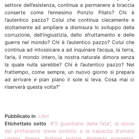
settore dell’esistenza, continua a permanere a braccia
conserte come l’ennesimo Ponzio Pilato? Chi è
l’autentico pazzo? Colui che continua ciecamente e
stoltamente ad ampliare a dismisura lo sviluppo della
Human Rights Film
corruzione, dell’ingiustizia, dello sfruttamento e delle
Fest: cinema, incontri
guerre nel mondo? Chi è l’autentico pazzo? Colui che
31
e diritti umani dal
continua ad intossicare a ad inquinare l’acqua, la terra,
mondo
l’aria, il mondo intero, la nostra naturale dimora senza
LUG
la quale nulla sarebbe? Chi è l’autentico pazzo? Nel
Dal 9 al 13 settembre a Roma...
frattempo, come sempre, un nuovo giorno si prepara
ad arrivare e pian piano il sole si leva. Cosa mai ci
riserverà questa volta?”
Luglio 2026. Il Libro
del Mese – La Scelta
31
dei Lettori
Pubblicato in
Libri
Il più discusso tra i titoli presenti
LUG
Etichettato sotto
“il guardiano della fata”, la storia
sul nostro gruppo FB è, senza
del professore steve corbino e la capacita d'amare
dubbio, I Convitati Di Pietra...
umana
news
ultime notizie
roberto scardetta