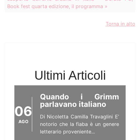
in Italia ed all'estero ed ha
Book fest quarta edizione, il programma »
vinto...
Torna in alto
Zaffiromagazine.com
torna il 16 agosto
06
2026, buone
vacanze!
AGO
Break estivo per
Ultimi Articoli
Zaffiromagazine....
Quando i Grimm
parlavano italiano
06
Di Nicoletta Camilla Travaglini E’
AGO
notorio che la fiaba è un genere
letterario proveniente...