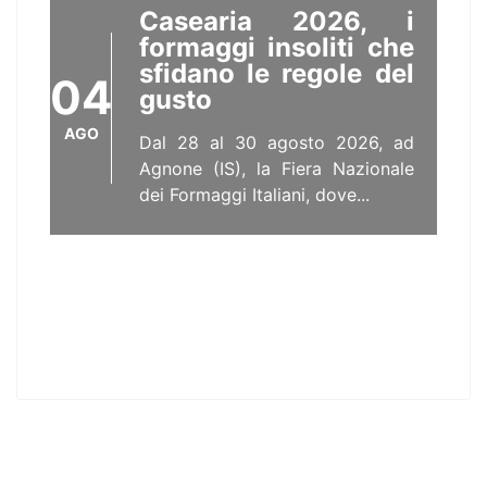
Casearia 2026, i
formaggi insoliti che
sfidano le regole del
04
gusto
AGO
Dal 28 al 30 agosto 2026, ad
Agnone (IS), la Fiera Nazionale
dei Formaggi Italiani, dove...
Il bestiario fantastico
di Roccascalegna e
dintorni
03
Di Nicoletta C. Travaglini La
AGO
zoologia fantastica partorisce
degli animali che neanche i
moderni...