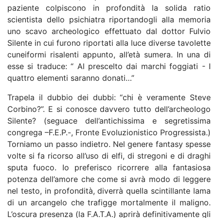
paziente colpiscono in profondità la solida ratio
scientista dello psichiatra riportandogli alla memoria
uno scavo archeologico effettuato dal dottor Fulvio
Silente in cui furono riportati alla luce diverse tavolette
cuneiformi risalenti appunto, all’età sumera. In una di
esse si traduce: “ Al prescelto dai marchi foggiati - I
quattro elementi saranno donati…”
Trapela il dubbio dei dubbi: “chi è veramente Steve
Corbino?”. E si conosce davvero tutto dell’archeologo
Silente? (seguace dell’antichissima e segretissima
congrega –F.E.P.-, Fronte Evoluzionistico Progressista.)
Torniamo un passo indietro. Nel genere fantasy spesse
volte si fa ricorso all’uso di elfi, di stregoni e di draghi
sputa fuoco. Io preferisco ricorrere alla fantasiosa
potenza dell’amore che come si avrà modo di leggere
nel testo, in profondità, diverrà quella scintillante lama
di un arcangelo che trafigge mortalmente il maligno.
L’oscura presenza (la F.A.T.A.) aprirà definitivamente gli