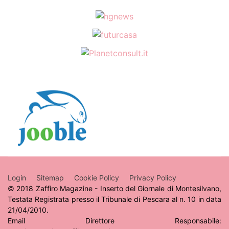
quello...
Human Rights Film
Fest: cinema, incontri
31
e diritti umani dal
mondo
LUG
Dal 9 al 13 settembre a Roma...
Luglio 2026. Il Libro
del Mese – La Scelta
31
dei Lettori
Login
Sitemap
Cookie Policy
Privacy Policy
Il più discusso tra i titoli presenti
LUG
© 2018 Zaffiro Magazine - Inserto del Giornale di Montesilvano,
sul nostro gruppo FB è, senza
Testata Registrata presso il Tribunale di Pescara al n. 10 in data
dubbio, I Convitati Di Pietra...
21/04/2010.
Email Direttore Responsabile: