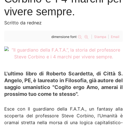
vivere sempre.
Human Rights Film Fest:
cinema, incontri e diritti umani
dal mondo
Scritto da rednez
Luglio 2026. Il Libro del Mese –
dimensione font
Stampa
Email
La Scelta dei Lettori
Quando la tecnologia insegna,
chi plasma la mente?
Sulla Piattaforma Streeen, 'Dan
L'ultimo libro di Roberto Scardetta, di Città S.
Fante An American Writer'
diretto da Flavio Sciolè
Angelo, PE, è laureato in Filosofia, già autore del
saggio umanistico "Cogito ergo Amo, amerai il
Zaffiromagazine.com torna il 16
prossimo tuo come te stesso".
agosto 2026, buone vacanze!
Esce con Il guardiano della F.A.T.A., un fantasy alla
scoperta del professore Steve Corbino, l’Umanità è
oramai stretta nella morsa di una logica capitalistico-