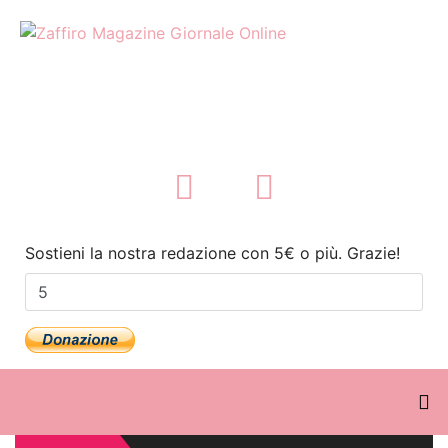
Sostieni la nostra redazione con 5€ o più. Grazie!
Sulla Piattaforma Streeen, 'Dan
Fante An American Writer'
diretto da Flavio Sciolè
Zaffiromagazine.com torna il 16
agosto 2026, buone vacanze!