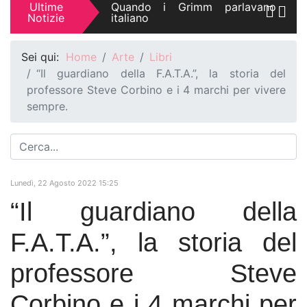
Ultime
Quando i Grimm parlavano
Notizie
italiano
Ferragosto '65, partenza alle 4
Sei qui:
Home
Arte
Libri
di notte in Fiat 500 D
“Il guardiano della F.A.T.A.”, la storia del
professore Steve Corbino e i 4 marchi per vivere
Abruzzo. Anello di Lama
Bianca, sparito, svanito,
sempre.
scomparso.
Casearia 2026, i formaggi
insoliti che sfidano le regole del
gusto
Lunedì, 22 Agosto 2022 15:25
Il bestiario fantastico di
“Il guardiano della
Roccascalegna e dintorni
F.A.T.A.”, la storia del
Vacanze estive 2026, viaggi
alternativi per rigenerarsi e
vivere avventure
professore Steve
Gastromanzia, quando il cibo è
Corbino e i 4 marchi per
mezzo divinatorio