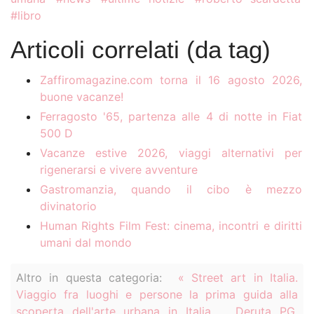
libro
Quando la tecnologia
Articoli correlati (da tag)
insegna, chi plasma
30
la mente?
Zaffiromagazine.com torna il 16 agosto 2026,
buone vacanze!
Dr. Sethi K.C. Nel corso del
LUG
Ferragosto '65, partenza alle 4 di notte in Fiat
primo quarto del XXI secolo si è
500 D
verificata una straordinaria...
Vacanze estive 2026, viaggi alternativi per
rigenerarsi e vivere avventure
Sulla Piattaforma
Gastromanzia, quando il cibo è mezzo
Streeen, 'Dan Fante
divinatorio
An American Writer'
Human Rights Film Fest: cinema, incontri e diritti
diretto da Flavio
29
umani dal mondo
Sciolè
LUG
Altro in questa categoria:
« Street art in Italia.
L'opera, girata nel 2002, ha
Viaggio fra luoghi e persone la prima guida alla
partecipato a decine di festival
scoperta dell'arte urbana in Italia
Deruta PG,