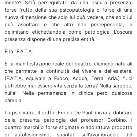
mente? Sarà perseguitato da una oscura presenza,
forse frutto della sua psicopatologia o forse di una
nuova dimensione che solo lui può vedere, che solo lui
può ascoltare e che altri non percependola, la
delimitano etichettandola come patologica. L’oscura
presenza dispone di una precisa entità.
È la “F.A.T.A.”
È la manifestazione reale dei quattro elementi naturali
che permette la continuità del vivere e dell’esistere.
(F.A.T.A. equivale a Fuoco, Acqua, Terra, Aria.) “…ci
potrebbe mai essere vita senza la terra? Nulla sarebbe,
nulla!” Nella permanenza in clinica però qualcosa
cambia.
Lo psichiatra, il dottor Enrico De Paoli inizia a dubitare
della presunta patologia del professor Corbino. I
quattro marchi o forse stigmate o addirittura prodotto
di autolesionismo, spuntati sull’avambraccio del