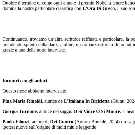
Ottobre è termine e, come ogni anno è il premio Nobel a tenere banc
domina la nostra particolare classifica con
L’Ora Di Greco
, il suo r
Continuando, troviamo un’altra scrittrice raffinata e particolare, la p
prendendo spunto dalla danza; infine, un romanzo storico di un’autr
grazie a una delle notre interviste.
Incontri con gli autori
Questo mese abbiamo intervistato:
Pina Maria Rinaldi
, autrice de
L’Italiana In Bicicletta
(Giunti, 2024
Giorgia Turnone
, autrice del saggio
O Si Vince O Si Muore
. Lineam
Paolo Filonz
i, autore di
Dei Contro
(Aurora Boreale, 2024) un saggio
ipotesi nuove sull’origine di molti miti e leggende