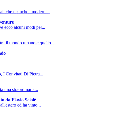
mali che neanche i moderni...
vventure
ive ecco alcuni modi per...
tra il mondo umano e quello...
ndo
, I Convitati Di Pietra...
a una straordinaria...
to da Flavio Sciolè
all'estero ed ha vinto...