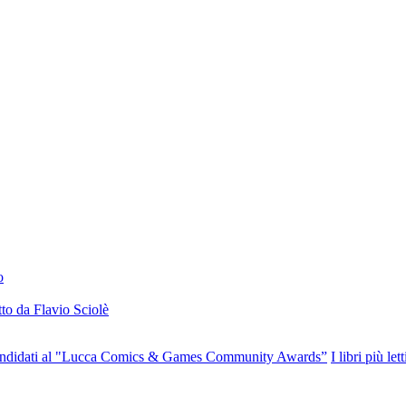
o
to da Flavio Sciolè
o candidati al "Lucca Comics & Games Community Awards”
I libri più l