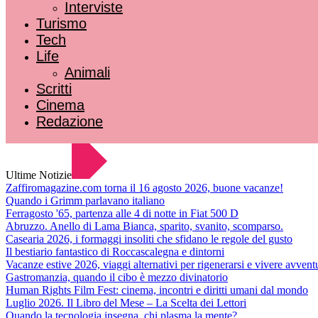
Interviste
Turismo
Tech
Life
Animali
Scritti
Cinema
Redazione
Ultime Notizie
Zaffiromagazine.com torna il 16 agosto 2026, buone vacanze!
Quando i Grimm parlavano italiano
Ferragosto '65, partenza alle 4 di notte in Fiat 500 D
Abruzzo. Anello di Lama Bianca, sparito, svanito, scomparso.
Casearia 2026, i formaggi insoliti che sfidano le regole del gusto
Il bestiario fantastico di Roccascalegna e dintorni
Vacanze estive 2026, viaggi alternativi per rigenerarsi e vivere avvent
Gastromanzia, quando il cibo è mezzo divinatorio
Human Rights Film Fest: cinema, incontri e diritti umani dal mondo
Luglio 2026. Il Libro del Mese – La Scelta dei Lettori
Quando la tecnologia insegna, chi plasma la mente?