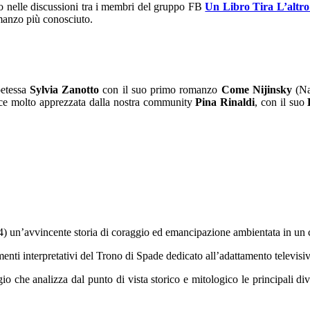
o nelle discussioni tra i membri del gruppo FB
Un Libro Tira L’altro
omanzo più conosciuto.
oetessa
Sylvia Zanotto
con il suo primo romanzo
Come Nijinsky
(Nar
ice molto apprezzata dalla nostra community
Pina Rinaldi
, con il suo
) un’avvincente storia di coraggio ed emancipazione ambientata in un 
enti interpretativi del Trono di Spade dedicato all’adattamento televis
 che analizza dal punto di vista storico e mitologico le principali div