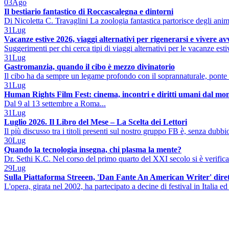
03
Ago
Il bestiario fantastico di Roccascalegna e dintorni
Di Nicoletta C. Travaglini La zoologia fantastica partorisce degli ani
31
Lug
Vacanze estive 2026, viaggi alternativi per rigenerarsi e vivere a
Suggerimenti per chi cerca tipi di viaggi alternativi per le vacanze est
31
Lug
Gastromanzia, quando il cibo è mezzo divinatorio
Il cibo ha da sempre un legame profondo con il soprannaturale, ponte 
31
Lug
Human Rights Film Fest: cinema, incontri e diritti umani dal mo
Dal 9 al 13 settembre a Roma...
31
Lug
Luglio 2026. Il Libro del Mese – La Scelta dei Lettori
Il più discusso tra i titoli presenti sul nostro gruppo FB è, senza dubbio
30
Lug
Quando la tecnologia insegna, chi plasma la mente?
Dr. Sethi K.C. Nel corso del primo quarto del XXI secolo si è verificat
29
Lug
Sulla Piattaforma Streeen, 'Dan Fante An American Writer' diret
L'opera, girata nel 2002, ha partecipato a decine di festival in Italia ed 