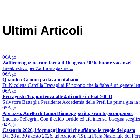
Ultimi Articoli
06
Ago
Zaffiromagazine.com torna il 16 agosto 2026, buone vacanze!
Break estivo per Zaffiromagazine....
06
Ago
Quando i Grimm parlavano italiano
Di Nicoletta Camilla Travaglini E’ notorio che la fiaba è un genere lett
06
Ago
Ferragosto '65, partenza alle 4 di notte in Fiat 500 D
Salvatore Battaglia Presidente Accademia delle Prefi La prima gita in 
05
Ago
Abruzzo. Anello di Lama Bianca, sparito, svanito, scomparso.
Luciano Pellegrini Con il caldo torrido ed afa intensa, bisogna sceglier
04
Ago
Casearia 2026, i formaggi insoliti che sfidano le regole del gusto
Dal 28 al 30 agosto 2026, ad Agnone (IS), la Fiera Nazionale dei Form