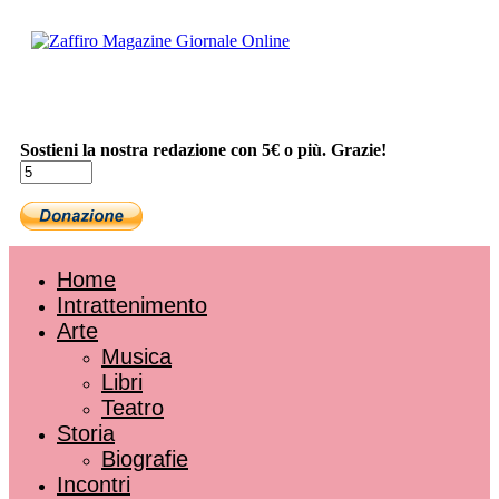
Sostieni la nostra redazione con 5€ o più. Grazie!
Home
Intrattenimento
Arte
Musica
Libri
Teatro
Storia
Biografie
Incontri