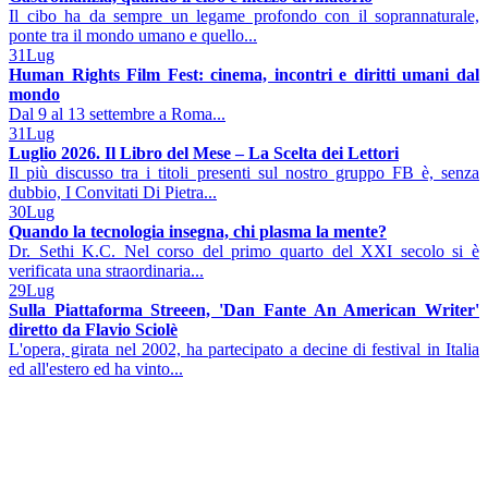
Il cibo ha da sempre un legame profondo con il soprannaturale,
ponte tra il mondo umano e quello...
31
Lug
Human Rights Film Fest: cinema, incontri e diritti umani dal
mondo
Dal 9 al 13 settembre a Roma...
31
Lug
Luglio 2026. Il Libro del Mese – La Scelta dei Lettori
Il più discusso tra i titoli presenti sul nostro gruppo FB è, senza
dubbio, I Convitati Di Pietra...
30
Lug
Quando la tecnologia insegna, chi plasma la mente?
Dr. Sethi K.C. Nel corso del primo quarto del XXI secolo si è
verificata una straordinaria...
29
Lug
Sulla Piattaforma Streeen, 'Dan Fante An American Writer'
diretto da Flavio Sciolè
L'opera, girata nel 2002, ha partecipato a decine di festival in Italia
ed all'estero ed ha vinto...