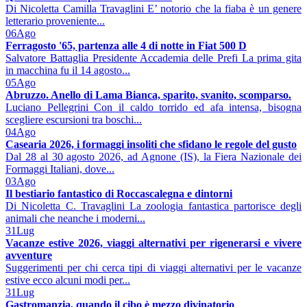
Di Nicoletta Camilla Travaglini E’ notorio che la fiaba è un genere
letterario proveniente...
06
Ago
Ferragosto '65, partenza alle 4 di notte in Fiat 500 D
Salvatore Battaglia Presidente Accademia delle Prefi La prima gita
in macchina fu il 14 agosto...
05
Ago
Abruzzo. Anello di Lama Bianca, sparito, svanito, scomparso.
Luciano Pellegrini Con il caldo torrido ed afa intensa, bisogna
scegliere escursioni tra boschi...
04
Ago
Casearia 2026, i formaggi insoliti che sfidano le regole del gusto
Dal 28 al 30 agosto 2026, ad Agnone (IS), la Fiera Nazionale dei
Formaggi Italiani, dove...
03
Ago
Il bestiario fantastico di Roccascalegna e dintorni
Di Nicoletta C. Travaglini La zoologia fantastica partorisce degli
animali che neanche i moderni...
31
Lug
Vacanze estive 2026, viaggi alternativi per rigenerarsi e vivere
avventure
Suggerimenti per chi cerca tipi di viaggi alternativi per le vacanze
estive ecco alcuni modi per...
31
Lug
Gastromanzia, quando il cibo è mezzo divinatorio