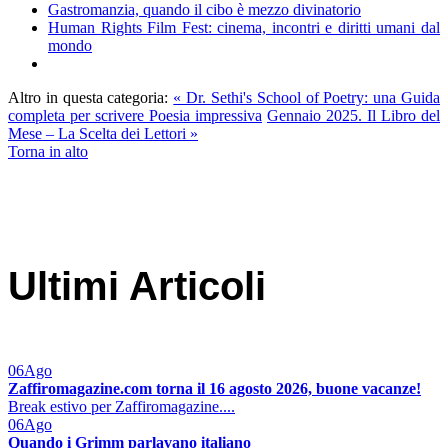
Gastromanzia, quando il cibo è mezzo divinatorio
Human Rights Film Fest: cinema, incontri e diritti umani dal
mondo
Altro in questa categoria:
« Dr. Sethi's School of Poetry: una Guida
completa per scrivere Poesia impressiva
Gennaio 2025. Il Libro del
Mese – La Scelta dei Lettori »
Torna in alto
Ultimi Articoli
06
Ago
Zaffiromagazine.com torna il 16 agosto 2026, buone vacanze!
Break estivo per Zaffiromagazine....
06
Ago
Quando i Grimm parlavano italiano