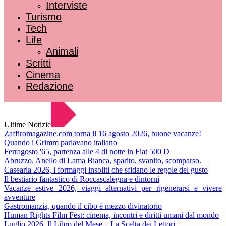
Interviste
Turismo
Tech
Life
Animali
Scritti
Cinema
Redazione
Ultime Notizie
Zaffiromagazine.com torna il 16 agosto 2026, buone vacanze!
Quando i Grimm parlavano italiano
Ferragosto '65, partenza alle 4 di notte in Fiat 500 D
Abruzzo. Anello di Lama Bianca, sparito, svanito, scomparso.
Casearia 2026, i formaggi insoliti che sfidano le regole del gusto
Il bestiario fantastico di Roccascalegna e dintorni
Vacanze estive 2026, viaggi alternativi per rigenerarsi e vivere
avventure
Gastromanzia, quando il cibo è mezzo divinatorio
Human Rights Film Fest: cinema, incontri e diritti umani dal mondo
Luglio 2026. Il Libro del Mese – La Scelta dei Lettori