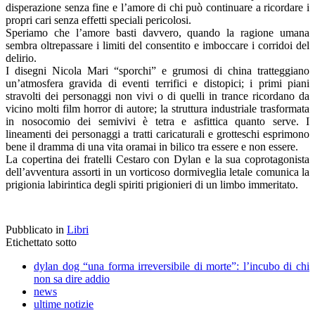
disperazione senza fine e l’amore di chi può continuare a ricordare i
propri cari senza effetti speciali pericolosi.
Speriamo che l’amore basti davvero, quando la ragione umana
sembra oltrepassare i limiti del consentito e imboccare i corridoi del
delirio.
I disegni Nicola Mari “sporchi” e grumosi di china tratteggiano
un’atmosfera gravida di eventi terrifici e distopici; i primi piani
stravolti dei personaggi non vivi o di quelli in trance ricordano da
vicino molti film horror di autore; la struttura industriale trasformata
in nosocomio dei semivivi è tetra e asfittica quanto serve. I
lineamenti dei personaggi a tratti caricaturali e grotteschi esprimono
bene il dramma di una vita oramai in bilico tra essere e non essere.
La copertina dei fratelli Cestaro con Dylan e la sua coprotagonista
dell’avventura assorti in un vorticoso dormiveglia letale comunica la
prigionia labirintica degli spiriti prigionieri di un limbo immeritato.
Pubblicato in
Libri
Etichettato sotto
dylan dog “una forma irreversibile di morte”: l’incubo di chi
non sa dire addio
news
ultime notizie