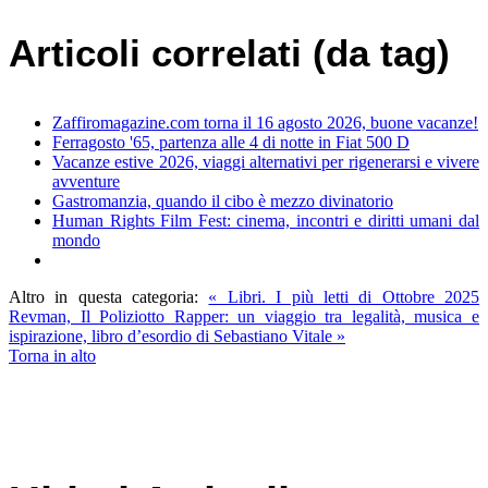
Articoli correlati (da tag)
Zaffiromagazine.com torna il 16 agosto 2026, buone vacanze!
Ferragosto '65, partenza alle 4 di notte in Fiat 500 D
Vacanze estive 2026, viaggi alternativi per rigenerarsi e vivere
avventure
Gastromanzia, quando il cibo è mezzo divinatorio
Human Rights Film Fest: cinema, incontri e diritti umani dal
mondo
Altro in questa categoria:
« Libri. I più letti di Ottobre 2025
Revman, Il Poliziotto Rapper: un viaggio tra legalità, musica e
ispirazione, libro d’esordio di Sebastiano Vitale »
Torna in alto