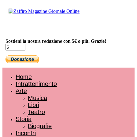
Sostieni la nostra redazione con 5€ o più. Grazie!
Home
Intrattenimento
Arte
Musica
Libri
Teatro
Storia
Biografie
Incontri