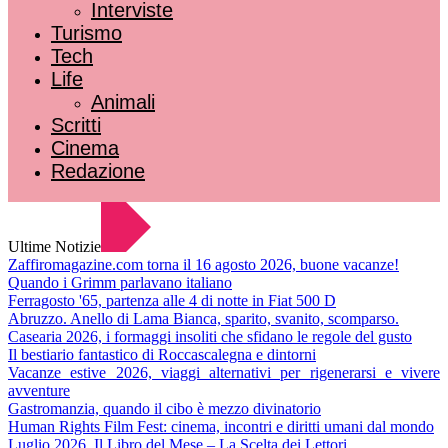
Interviste
Turismo
Tech
Life
Animali
Scritti
Cinema
Redazione
Ultime Notizie
Zaffiromagazine.com torna il 16 agosto 2026, buone vacanze!
Quando i Grimm parlavano italiano
Ferragosto '65, partenza alle 4 di notte in Fiat 500 D
Abruzzo. Anello di Lama Bianca, sparito, svanito, scomparso.
Casearia 2026, i formaggi insoliti che sfidano le regole del gusto
Il bestiario fantastico di Roccascalegna e dintorni
Vacanze estive 2026, viaggi alternativi per rigenerarsi e vivere
avventure
Gastromanzia, quando il cibo è mezzo divinatorio
Human Rights Film Fest: cinema, incontri e diritti umani dal mondo
Luglio 2026. Il Libro del Mese – La Scelta dei Lettori