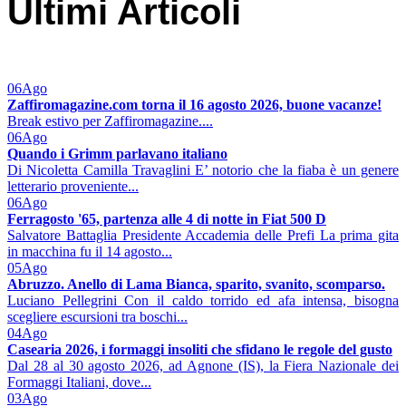
Ultimi Articoli
06
Ago
Zaffiromagazine.com torna il 16 agosto 2026, buone vacanze!
Break estivo per Zaffiromagazine....
06
Ago
Quando i Grimm parlavano italiano
Di Nicoletta Camilla Travaglini E’ notorio che la fiaba è un genere
letterario proveniente...
06
Ago
Ferragosto '65, partenza alle 4 di notte in Fiat 500 D
Salvatore Battaglia Presidente Accademia delle Prefi La prima gita
in macchina fu il 14 agosto...
05
Ago
Abruzzo. Anello di Lama Bianca, sparito, svanito, scomparso.
Luciano Pellegrini Con il caldo torrido ed afa intensa, bisogna
scegliere escursioni tra boschi...
04
Ago
Casearia 2026, i formaggi insoliti che sfidano le regole del gusto
Dal 28 al 30 agosto 2026, ad Agnone (IS), la Fiera Nazionale dei
Formaggi Italiani, dove...
03
Ago