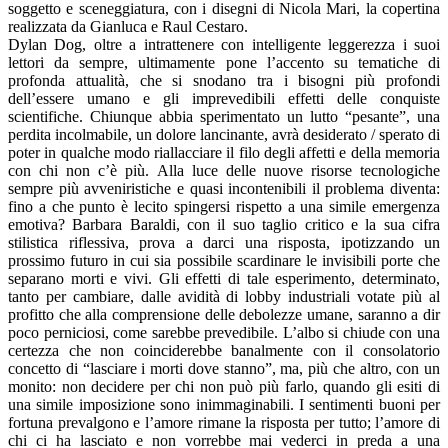
soggetto e sceneggiatura, con i disegni di Nicola Mari, la copertina
realizzata da Gianluca e Raul Cestaro.
Dylan Dog, oltre a intrattenere con intelligente leggerezza i suoi
lettori da sempre, ultimamente pone l’accento su tematiche di
profonda attualità, che si snodano tra i bisogni più profondi
dell’essere umano e gli imprevedibili effetti delle conquiste
scientifiche. Chiunque abbia sperimentato un lutto “pesante”, una
perdita incolmabile, un dolore lancinante, avrà desiderato / sperato di
poter in qualche modo riallacciare il filo degli affetti e della memoria
con chi non c’è più. Alla luce delle nuove risorse tecnologiche
sempre più avveniristiche e quasi incontenibili il problema diventa:
fino a che punto è lecito spingersi rispetto a una simile emergenza
emotiva? Barbara Baraldi, con il suo taglio critico e la sua cifra
stilistica riflessiva, prova a darci una risposta, ipotizzando un
prossimo futuro in cui sia possibile scardinare le invisibili porte che
separano morti e vivi. Gli effetti di tale esperimento, determinato,
tanto per cambiare, dalle avidità di lobby industriali votate più al
profitto che alla comprensione delle debolezze umane, saranno a dir
poco perniciosi, come sarebbe prevedibile. L’albo si chiude con una
certezza che non coinciderebbe banalmente con il consolatorio
concetto di “lasciare i morti dove stanno”, ma, più che altro, con un
monito: non decidere per chi non può più farlo, quando gli esiti di
una simile imposizione sono inimmaginabili. I sentimenti buoni per
fortuna prevalgono e l’amore rimane la risposta per tutto; l’amore di
chi ci ha lasciato e non vorrebbe mai vederci in preda a una