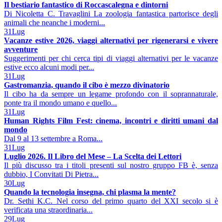
Il bestiario fantastico di Roccascalegna e dintorni
Di Nicoletta C. Travaglini La zoologia fantastica partorisce degli
animali che neanche i moderni...
31
Lug
Vacanze estive 2026, viaggi alternativi per rigenerarsi e vivere
avventure
Suggerimenti per chi cerca tipi di viaggi alternativi per le vacanze
estive ecco alcuni modi per...
31
Lug
Gastromanzia, quando il cibo è mezzo divinatorio
Il cibo ha da sempre un legame profondo con il soprannaturale,
ponte tra il mondo umano e quello...
31
Lug
Human Rights Film Fest: cinema, incontri e diritti umani dal
mondo
Dal 9 al 13 settembre a Roma...
31
Lug
Luglio 2026. Il Libro del Mese – La Scelta dei Lettori
Il più discusso tra i titoli presenti sul nostro gruppo FB è, senza
dubbio, I Convitati Di Pietra...
30
Lug
Quando la tecnologia insegna, chi plasma la mente?
Dr. Sethi K.C. Nel corso del primo quarto del XXI secolo si è
verificata una straordinaria...
29
Lug