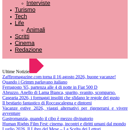
Interviste
Turismo
Tech
Life
Animali
Scritti
Cinema
Redazione
Ultime Notizie
Zaffiromagazine.com torna il 16 agosto 2026, buone vacanze!
Quando i Grimm parlavano italiano
Ferragosto '65, partenza alle 4 di notte in Fiat 500 D
Abruzzo. Anello di Lama Bianca, sparito, svanito, scomparso.
Casearia 2026, i formaggi insoliti che sfidano le regole del gusto
Il bestiario fantastico di Roccascalegna e dintorni
Vacanze estive 2026, viaggi alternativi per rigenerarsi e vivere
avventure
Gastromanzia, quando il cibo è mezzo divinatorio
Human Rights Film Fest: cinema, incontri e diritti umani dal mondo
Luglio 2026. Il Libro del Mese – La Scelta dei Lettori