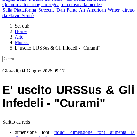
Quando la tecnologia insegna, chi plasma la mente?
Sulla Piattaforma Streeen, 'Dan Fante An American Writer' diretto
da Flavio Sciolè
Sei qui:
Home
Arte
Musica
E' uscito URSSus & Gli Infedeli - "Curami"
Giovedì, 04 Giugno 2026 09:17
E' uscito URSSus & Gli
Infedeli - "Curami"
Scritto da reds
dimensione font
riduci dimensione font
aumenta la