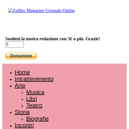
Sostieni la nostra redazione con 5€ o più. Grazie!
Home
Intrattenimento
Arte
Musica
Libri
Teatro
Storia
Biografie
Incontri