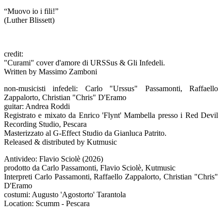
“Muovo io i fili!”
(Luther Blissett)
credit:
"Curami" cover d'amore di URSSus & Gli Infedeli.
Written by Massimo Zamboni
non-musicisti infedeli: Carlo "Urssus" Passamonti, Raffaello
Zappalorto, Christian "Chris" D'Eramo
guitar: Andrea Roddi
Registrato e mixato da Enrico 'Flynt' Mambella presso i Red Devil
Recording Studio, Pescara
Masterizzato al G-Effect Studio da Gianluca Patrito.
Released & distributed by Kutmusic
Antivideo: Flavio Sciolè (2026)
prodotto da Carlo Passamonti, Flavio Sciolè, Kutmusic
Interpreti Carlo Passamonti, Raffaello Zappalorto, Christian "Chris"
D'Eramo
costumi: Augusto 'Agostorto' Tarantola
Location: Scumm - Pescara