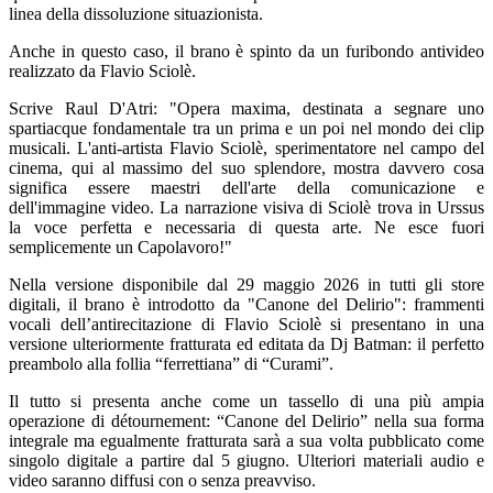
linea della dissoluzione situazionista.
Anche in questo caso, il brano è spinto da un furibondo antivideo
realizzato da Flavio Sciolè.
Scrive Raul D'Atri: "Opera maxima, destinata a segnare uno
spartiacque fondamentale tra un prima e un poi nel mondo dei clip
musicali. L'anti-artista Flavio Sciolè, sperimentatore nel campo del
cinema, qui al massimo del suo splendore, mostra davvero cosa
significa essere maestri dell'arte della comunicazione e
dell'immagine video. La narrazione visiva di Sciolè trova in Urssus
la voce perfetta e necessaria di questa arte. Ne esce fuori
semplicemente un Capolavoro!"
Nella versione disponibile dal 29 maggio 2026 in tutti gli store
digitali, il brano è introdotto da "Canone del Delirio": frammenti
vocali dell’antirecitazione di Flavio Sciolè si presentano in una
versione ulteriormente fratturata ed editata da Dj Batman: il perfetto
preambolo alla follia “ferrettiana” di “Curami”.
Il tutto si presenta anche come un tassello di una più ampia
operazione di détournement: “Canone del Delirio” nella sua forma
integrale ma egualmente fratturata sarà a sua volta pubblicato come
singolo digitale a partire dal 5 giugno. Ulteriori materiali audio e
video saranno diffusi con o senza preavviso.