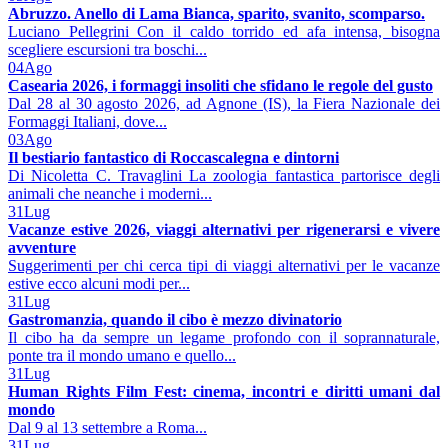
Abruzzo. Anello di Lama Bianca, sparito, svanito, scomparso.
Luciano Pellegrini Con il caldo torrido ed afa intensa, bisogna
scegliere escursioni tra boschi...
04
Ago
Casearia 2026, i formaggi insoliti che sfidano le regole del gusto
Dal 28 al 30 agosto 2026, ad Agnone (IS), la Fiera Nazionale dei
Formaggi Italiani, dove...
03
Ago
Il bestiario fantastico di Roccascalegna e dintorni
Di Nicoletta C. Travaglini La zoologia fantastica partorisce degli
animali che neanche i moderni...
31
Lug
Vacanze estive 2026, viaggi alternativi per rigenerarsi e vivere
avventure
Suggerimenti per chi cerca tipi di viaggi alternativi per le vacanze
estive ecco alcuni modi per...
31
Lug
Gastromanzia, quando il cibo è mezzo divinatorio
Il cibo ha da sempre un legame profondo con il soprannaturale,
ponte tra il mondo umano e quello...
31
Lug
Human Rights Film Fest: cinema, incontri e diritti umani dal
mondo
Dal 9 al 13 settembre a Roma...
31
Lug