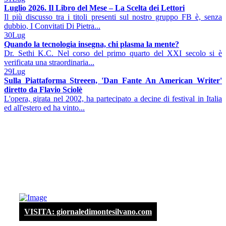
Luglio 2026. Il Libro del Mese – La Scelta dei Lettori
Il più discusso tra i titoli presenti sul nostro gruppo FB è, senza
dubbio, I Convitati Di Pietra...
30
Lug
Quando la tecnologia insegna, chi plasma la mente?
Dr. Sethi K.C. Nel corso del primo quarto del XXI secolo si è
verificata una straordinaria...
29
Lug
Sulla Piattaforma Streeen, 'Dan Fante An American Writer'
diretto da Flavio Sciolè
L'opera, girata nel 2002, ha partecipato a decine di festival in Italia
ed all'estero ed ha vinto...
VISITA: giornaledimontesilvano.com