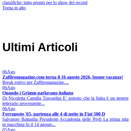
classifiche: tutto pronto per lo show dei record
Torna in alto
Ultimi Articoli
06
Ago
Zaffiromagazine.com torna il 16 agosto 2026, buone vacanze!
Break estivo per Zaffiromagazine....
06
Ago
Quando i Grimm parlavano italiano
Di Nicoletta Camilla Travaglini E’ notorio che la fiaba è un genere
letterario proveniente...
06
Ago
Ferragosto '65, partenza alle 4 di notte in Fiat 500 D
Salvatore Battaglia Presidente Accademia delle Prefi La prima gita
in macchina fu il 14 agosto...
05
Ago