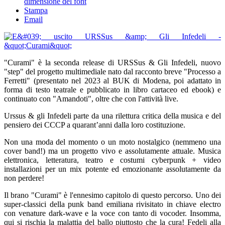
dimensione del font
Stampa
Email
"Curami" è la seconda release di URSSus & Gli Infedeli, nuovo
"step" del progetto multimediale nato dal racconto breve "Processo a
Ferretti" (presentato nel 2023 al BUK di Modena, poi adattato in
forma di testo teatrale e pubblicato in libro cartaceo ed ebook) e
continuato con "Amandoti", oltre che con l'attività live.
Urssus & gli Infedeli parte da una rilettura critica della musica e del
pensiero dei CCCP a quarant’anni dalla loro costituzione.
Non una moda del momento o un moto nostalgico (nemmeno una
cover band!) ma un progetto vivo e assolutamente attuale. Musica
elettronica, letteratura, teatro e costumi cyberpunk + video
installazioni per un mix potente ed emozionante assolutamente da
non perdere!
Il brano "Curami" è l'ennesimo capitolo di questo percorso. Uno dei
super-classici della punk band emiliana rivisitato in chiave electro
con venature dark-wave e la voce con tanto di vocoder. Insomma,
qui si rischia la malattia del ballo piuttosto che la cura! Fedeli alla