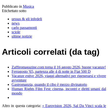
Pubblicato in
Musica
Etichettato sotto
urssus & gli infedeli
news
carlo passamonti
sciole
ultime notizie
Articoli correlati (da tag)
Zaffiromagazine.com torna il 16 agosto 2026, buone vacanze!
Ferragosto '65, partenza alle 4 di notte in Fiat 500 D
Vacanze estive 2026, viaggi alternativi per rigenerarsi e vivere
avventure
Gastromanzia, quando il cibo è mezzo divinatorio
Human Rights Film Fest: cinema, incontri e diritti umani dal
mondo
Altro in questa categoria:
« Eurovision 2026, Sal Da Vinci scala le