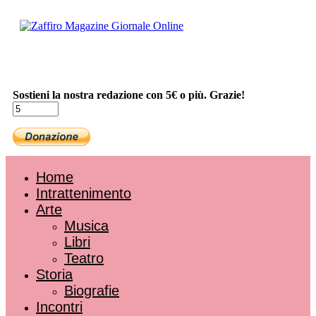
Sostieni la nostra redazione con 5€ o più. Grazie!
Home
Intrattenimento
Arte
Musica
Libri
Teatro
Storia
Biografie
Incontri