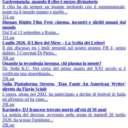
Gastromanzia, quando il cibo è mezzo divinatorio
Il cibo ha da sempre un legame profondo con il soprannaturale,
ponte tra il mondo umano e quello...
31
Lug
Human Rights Film Fest: cinema, incontri e diritti umani dal
mondo
Dal 9 al 13 settembre a Roma...
31
Lug
Luglio 2026. Il Libro del Mese – La Scelta dei Lettori
Il più discusso tra i titoli presenti sul nostro gruppo FB è, senza
dubbio, I Convitati Di Pietra...
30
Lug
Quando la tecnologia insegna, chi plasma la mente?
Dr. Sethi K.C. Nel corso del primo quarto del XXI secolo si è
verificata una straordinaria...
29
Lug
Sulla Piattaforma Streeen, 'Dan Fante An American Writer'
diretto da Flavio Sciolè
L'opera, girata nel 2002, ha partecipato a decine di festival in Italia
ed all'estero ed ha vinto...
29
Lug
Kavinsky, DJ francese trovato morto all'età di 50 anni
La notizia del decesso, avvenuto nella serata di martedì 28 luglio
2026, ha scosso l'opinione...
28
Lug