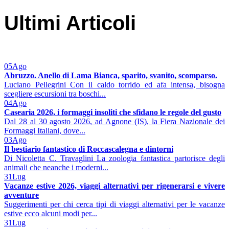
Ultimi Articoli
05
Ago
Abruzzo. Anello di Lama Bianca, sparito, svanito, scomparso.
Luciano Pellegrini Con il caldo torrido ed afa intensa, bisogna
scegliere escursioni tra boschi...
04
Ago
Casearia 2026, i formaggi insoliti che sfidano le regole del gusto
Dal 28 al 30 agosto 2026, ad Agnone (IS), la Fiera Nazionale dei
Formaggi Italiani, dove...
03
Ago
Il bestiario fantastico di Roccascalegna e dintorni
Di Nicoletta C. Travaglini La zoologia fantastica partorisce degli
animali che neanche i moderni...
31
Lug
Vacanze estive 2026, viaggi alternativi per rigenerarsi e vivere
avventure
Suggerimenti per chi cerca tipi di viaggi alternativi per le vacanze
estive ecco alcuni modi per...
31
Lug