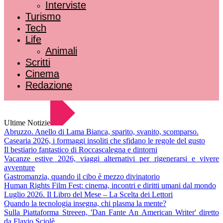
Interviste
Turismo
Tech
Life
Animali
Scritti
Cinema
Redazione
Ultime Notizie
Abruzzo. Anello di Lama Bianca, sparito, svanito, scomparso.
Casearia 2026, i formaggi insoliti che sfidano le regole del gusto
Il bestiario fantastico di Roccascalegna e dintorni
Vacanze estive 2026, viaggi alternativi per rigenerarsi e vivere
avventure
Gastromanzia, quando il cibo è mezzo divinatorio
Human Rights Film Fest: cinema, incontri e diritti umani dal mondo
Luglio 2026. Il Libro del Mese – La Scelta dei Lettori
Quando la tecnologia insegna, chi plasma la mente?
Sulla Piattaforma Streeen, 'Dan Fante An American Writer' diretto
da Flavio Sciolè