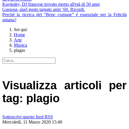
Kavinsky, DJ francese trovato morto all'età di 50 anni
Gassosa, quel gusto targato anni ‘60. Ricordi.
Perché la ricerca del “Bene comune” è essenziale per la Felicità
umana?
Sei qui:
Home
Arte
Musica
plagio
Visualizza articoli per
tag: plagio
Sottoscrivi questo feed RSS
Mercoledì, 11 Marzo 2020 15:40