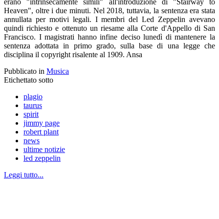
erano "intrinsecamente simili" all'introduzione di "Stairway to
Heaven", oltre i due minuti. Nel 2018, tuttavia, la sentenza era stata
annullata per motivi legali. I membri del Led Zeppelin avevano
quindi richiesto e ottenuto un riesame alla Corte d'Appello di San
Francisco. I magistrati hanno infine deciso lunedì di mantenere la
sentenza adottata in primo grado, sulla base di una legge che
disciplina il copyright risalente al 1909. Ansa
Pubblicato in
Musica
Etichettato sotto
plagio
taurus
spirit
jimmy page
robert plant
news
ultime notizie
led zeppelin
Leggi tutto...