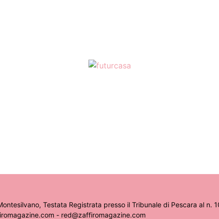
ontesilvano, Testata Registrata presso il Tribunale di Pescara al n. 
ffiromagazine.com - red@zaffiromagazine.com