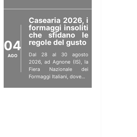
Casearia 2026, i
formaggi insoliti
che sfidano le
04
regole del gusto
Dal 28 al 30 agosto
AGO
2026, ad Agnone (IS), la
Fiera Nazionale dei
Formaggi Italiani, dove...
Il bestiario
fantastico di
Roccascalegna
03
e dintorni
Di Nicoletta C. Travaglini
AGO