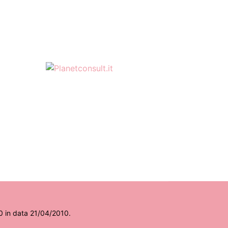
Roma...
Luglio 2026. Il
Libro del Mese –
La Scelta dei
Lettori
31
Il più discusso tra i titoli
LUG
presenti sul nostro
gruppo FB è, senza
dubbio, I Convitati Di
Pietra...
Quando la
tecnologia
insegna, chi
10 in data 21/04/2010.
plasma la