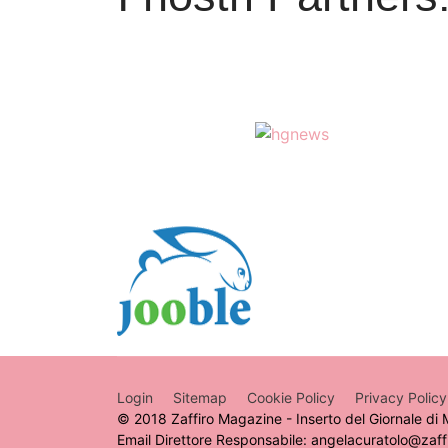
Login
Sitemap
Cookie Policy
Privacy Policy
© 2018 Zaffiro Magazine - Inserto del Giornale di M
Email Direttore Responsabile: angelacuratolo@za