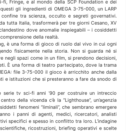
ci-fi, Fringe, e al mondo della SCP Foundation e dei
o questi gli ingredienti di OMEGA 3-75-000, un LARP
confine tra scienza, occulto e segreti governativi.
 da tutta Italia, trasformerà per tre giorni Cesano, XV
landestino dove anomalie inspiegabili – i cosiddetti
 comprensione della realtà.
ng, è una forma di gioco di ruolo dal vivo in cui ogni
endo fisicamente nella storia. Non si guarda né si
ove negli spazi come in un film, si prendono decisioni,
ti. È una forma di teatro partecipato, dove la trama
MEGA: file 3-75-000 il gioco è arricchito anche dalla
ti e istituzioni che si presteranno a fare da snodo di
serie tv sci-fi anni ‘90 per costruire un intreccio
 centro della vicenda c’è la “Lighthouse”, un’agenzia
siddetti fenomeni “liminali”, che sembrano emergere
ranno i panni di agenti, medici, ricercatori, analisti
tivi specifici e spesso in conflitto tra loro. L’indagine
cientifiche, ricostruzioni, briefing operativi e scelte