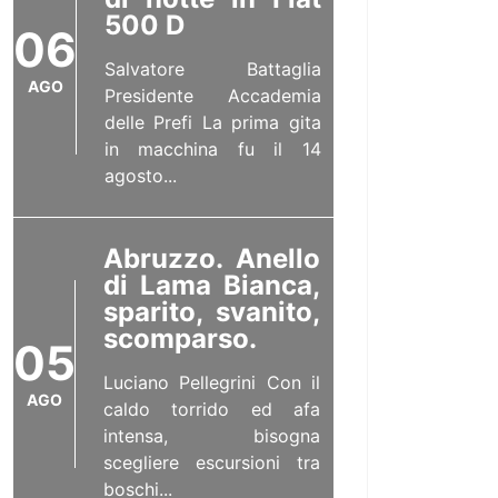
500 D
06
Salvatore Battaglia
AGO
Presidente Accademia
delle Prefi La prima gita
in macchina fu il 14
agosto...
Abruzzo. Anello
di Lama Bianca,
sparito, svanito,
scomparso.
05
Luciano Pellegrini Con il
AGO
caldo torrido ed afa
intensa, bisogna
scegliere escursioni tra
boschi...