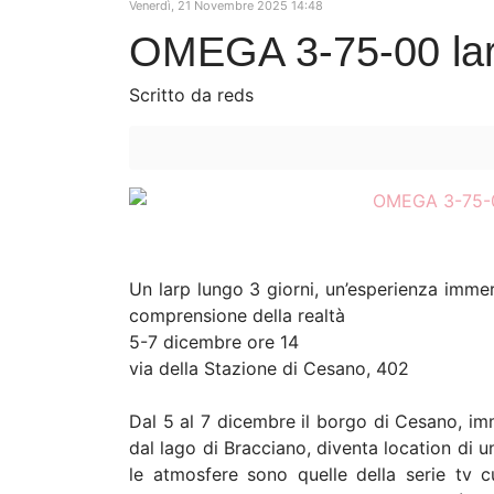
Venerdì, 21 Novembre 2025 14:48
C
OMEGA 3-75-00 larp 
I
Scritto da reds
V
G
H
L
Un larp lungo 3 giorni, un’esperienza immers
comprensione della realtà
Q
5-7 dicembre ore 14
via della Stazione di Cesano, 402
S
Dal 5 al 7 dicembre il borgo di Cesano, i
Z
dal lago di Bracciano, diventa location di un
le atmosfere sono quelle della serie tv cu