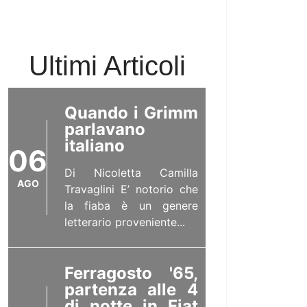
06
2026, buone
gusto
vacanze!
AGO
Break estivo per
Ultimi Articoli
Zaffiromagazine....
ere avventure
Quando i Grimm
parlavano
 mondo
italiano
06
Di Nicoletta Camilla
AGO
Travaglini E’ notorio che
la fiaba è un genere
letterario proveniente...
retto da Flavio Sciolè
e!
Ferragosto '65,
partenza alle 4
di notte in Fiat