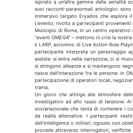
ispirato a un’altra gemma della serialità s
suoi racconti paranormali antologici: son
immersivo targato Eryados che esplora il 
L’evento, rivolto a partecipanti provenienti
Municipio di Roma, in un centro operativo c
“eventi OMEGA” – mettono in crisi la nostra
Il LARP, acronimo di Live Action Role Playi
partecipante interpreta un personaggio ag
assiste: si entra nella narrazione, ci si mu
si stringono alleanze e si mantengono segre
nasce dall’interazione fra le persone: in O
partecipazione di operatori locali, negozian
trama.
Un gioco che attinge alle atmosfere delle 
investigativo ad alto tasso di tensione. Al
sovranazionale che tenta di contenere i co
da realtà alternative. I partecipanti vesti
dell’intelligence o militari, ognuno con obiet
procede attraverso interrogatori, verifiche s