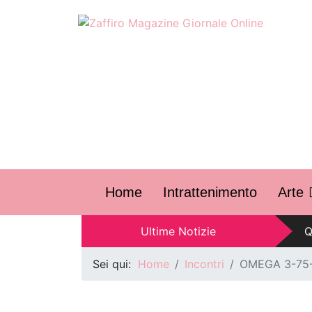
S
Home
Intrattenimento
Arte
Z
Ultime Notizie
Q
F
Sei qui:
Home
Incontri
OMEGA 3-75-00
A