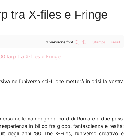
asearia 2026, i formaggi insoliti che sfidano le regole del 
tra X-files e Fringe
l bestiario fantastico di Roccascalegna e dintorni
acanze estive 2026, viaggi alternativi per rigenerarsi e viv
dimensione font
Stampa
Email
astromanzia, quando il cibo è mezzo divinatorio
uman Rights Film Fest: cinema, incontri e diritti umani dal
uglio 2026. Il Libro del Mese – La Scelta dei Lettori
iva nell’universo sci-fi che metterà in crisi la vostra
uando la tecnologia insegna, chi plasma la mente?
ulla Piattaforma Streeen, 'Dan Fante An American Writer' di
mmerso nelle campagne a nord di Roma e a due passi
affiromagazine.com torna il 16 agosto 2026, buone vacanz
’esperienza in bilico fra gioco, fantascienza e realtà:
lt degli anni ‘90 The X-Files, l’universo creativo è