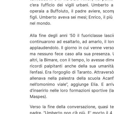
c’era l’ufficio dei vigili urbani. Umbert
operaia a Buffoluto, il padre aviere, sco
figli. Umberto aveva sei mesi; Enrico, il pi
nel mondo.
Alla fine degli anni ‘50 il fuoriclasse lasci
continuarono ad esaltarlo, ad amarlo, il lo
applaudendolo. Il giorno in cui venne vers
ma nessuno fece caso alla sua presenza. U
altri, la Bimare, con il tempo, lo avesse di
ricordi palpitanti anche della sua umanità,
l’enfasi. Era l’orgoglio di Taranto. Attraversò
allenava nella palestra della scuola Acanfo
nell’omonimo viale”, aggiunge Elia. E arr
d’inserirlo nelle loro formazioni sportive (l
Maspes).
Verso la fine della conversazione, quasi t
padre. “Umberto non c’è più. E’ morto il 4 