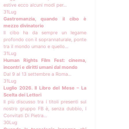
estive ecco alcuni modi per...
31
Lug
Gastromanzia, quando il cibo è
mezzo divinatorio
Il cibo ha da sempre un legame
profondo con il soprannaturale, ponte
tra il mondo umano e quello...
31
Lug
Human Rights Film Fest: cinema,
incontri e diritti umani dal mondo
Dal 9 al 13 settembre a Roma...
31
Lug
Luglio 2026. Il Libro del Mese – La
Scelta dei Lettori
Il più discusso tra i titoli presenti sul
nostro gruppo FB è, senza dubbio, I
Convitati Di Pietra...
30
Lug