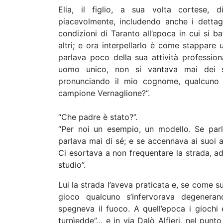
Elia, il figlio, a sua volta cortese, d
piacevolmente, includendo anche i dettag
condizioni di Taranto all’epoca in cui si b
altri; e ora interpellarlo è come stappare 
parlava poco della sua attività profession
uomo unico, non si vantava mai dei su
pronunciando il mio cognome, qualcuno 
campione Vernaglione?”.
“Che padre è stato?”.
“Per noi un esempio, un modello. Se parla
parlava mai di sé; e se accennava ai suoi a
Ci esortava a non frequentare la strada, ad
studio”.
Lui la strada l’aveva praticata e, se come s
gioco qualcuno s’infervorava degenera
spegneva il fuoco. A quell’epoca i giochi e
turnìedde”… e in via Dalò Alfieri, nel punt