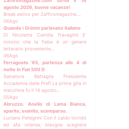
Zaffiromagazine.com torna il 16
agosto 2026, buone vacanze!
Break estivo per Zaffiromagazine....
06
Ago
Quando i Grimm parlavano italiano
Di Nicoletta Camilla Travaglini E’
notorio che la fiaba è un genere
letterario proveniente...
06
Ago
Ferragosto '65, partenza alle 4 di
notte in Fiat 500 D
Salvatore Battaglia Presidente
Accademia delle Prefi La prima gita in
macchina fu il 14 agosto...
05
Ago
Abruzzo. Anello di Lama Bianca,
sparito, svanito, scomparso.
Luciano Pellegrini Con il caldo torrido
ed afa intensa, bisogna scegliere