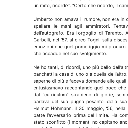
un mito, ricordi?”. “Certo che ricordo, il ca
Umberto non amava il rumore, non era in ce
spellare le mani agli ammiratori. Tentav
dell’autografo. Era l’orgoglio di Taranto.
Garbelli, nel ‘57, al circo Togni, sulla dis
emozioni che quel pomeriggio mi procurò n
che accadde nel suo svolgimento.
Ne ho tanti, di ricordi, uno più bello dell’al
banchetti a casa di uno o a quella dell’altr
saperne di più e faceva domande alle quali
entusiasmavo raccontando quel poco che co
dal “curriculum” strapieno di glorie, sem
parlava del suo pugno pesante, della sua
Helmut Hohmann, il 30 maggio, ‘56, nella Bi
batté l’avversario prima del limite. Ha c
stato sconfitto (i momenti no capitano anch