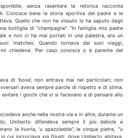
isponibile, senza rasentare la retorica racconta
li. Conosce bene la storia sportiva del padre e le
atteva. Quello che non ha vissuto lo ha saputo dagli
una bottiglia di “champagne”. “In famiglia mio padre
ale e non ci ha mai portati in una palestra, era un
oi ‘matches’. Quando tornava dai suoi viaggi,
mi chiedeva: ‘Per caso conosce o è parente del
va di ‘boxe’, non entrava mai nei particolari; non
vversari aveva sempre parole di rispetto e di stima.
 evitare i giochi che vi si facevano e di pensare allo
uccedeva anche nella nostra via e in altre, durante un
ndo, Umberto difendeva sempre il più debole e
rano la livoria, ‘u spezzìedde”, le cinque pietre, “’u
o in cui incrociava via Giusti, dove Umberto abitava,