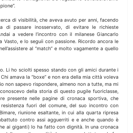
mpione”.
rca di visibilità, che aveva avuto per anni, facendo
a di passare inosservato, di evitare le richieste
 Andai a vedere l’incontro con il milanese Giancarlo
cesa Vasto, e lo seguii con passione. Ricordo ancora le
ell’assistere al “match” e molto vagamente a quello
tro. Li ho sciolti spesso stando con gli amici durante i
o. Chi amava la “boxe” e non era della mia città voleva
 io non sapevo rispondere, almeno non a tutte, ma mi
noscevo della storia di questo pugile fuoriclasse,
pre presente nelle pagine di cronaca sportiva, che
 resistenza fuori del comune, del suo incontro con
mare, riunione esaltante, in cui alla quarta ripresa
ombattuto contro assi agguerriti e e anche quando è
e ai giganti) lo ha fatto con dignità. In una cronaca