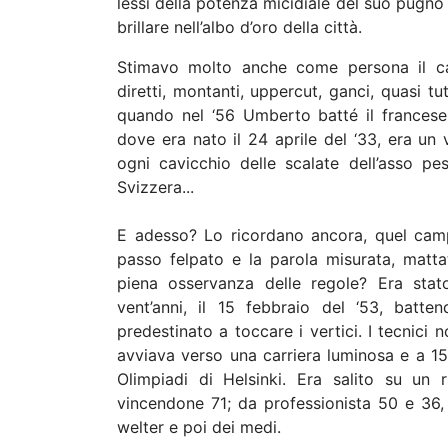
lessi della potenza micidiale del suo pugno 
brillare nell’albo d’oro della città.
Stimavo molto anche come persona il cam
diretti, montanti, uppercut, ganci, quasi tu
quando nel ‘56 Umberto batté il francese 
dove era nato il 24 aprile del ‘33, era un 
ogni cavicchio delle scalate dell’asso p
Svizzera...
E adesso? Lo ricordano ancora, quel camp
passo felpato e la parola misurata, matta
piena osservanza delle regole? Era sta
vent’anni, il 15 febbraio del ‘53, batte
predestinato a toccare i vertici. I tecnici
avviava verso una carriera luminosa e a 15 
Olimpiadi di Helsinki. Era salito su un 
vincendone 71; da professionista 50 e 36,
welter e poi dei medi.