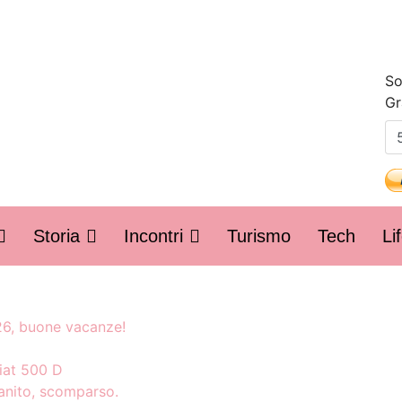
So
Gr
Storia
Incontri
Turismo
Tech
Li
26, buone vacanze!
Fiat 500 D
vanito, scomparso.