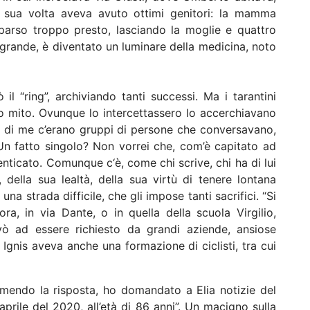
o a sua volta aveva avuto ottimi genitori: la mamma
mparso troppo presto, lasciando la moglie e quattro
ù grande, è diventato un luminare della medicina, noto
ò il “ring”, archiviando tanti successi. Ma i tarantini
ro mito. Ovunque lo intercettassero lo accerchiavano
o di me c’erano gruppi di persone che conversavano,
n fatto singolo? Non vorrei che, com’è capitato ad
menticato. Comunque c‘è, come chi scrive, chi ha di lui
 della sua lealtà, della sua virtù di tenere lontana
 una strada difficile, che gli impose tanti sacrifici. “Si
ra, in via Dante, o in quella della scuola Virgilio,
ivò ad essere richiesto da grandi aziende, ansiose
a Ignis aveva anche una formazione di ciclisti, tra cui
emendo la risposta, ho domandato a Elia notizie del
aprile del 2020, all’età di 86 anni”. Un macigno sulla