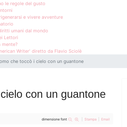
no le regole del gusto
ntorni
rigenerarsi e vivere avventure
atorio
diritti umani dal mondo
i Lettori
a mente?
erican Writer' diretto da Flavio Sciolè
omo che toccò i cielo con un guantone
 cielo con un guantone
dimensione font
Stampa
Email