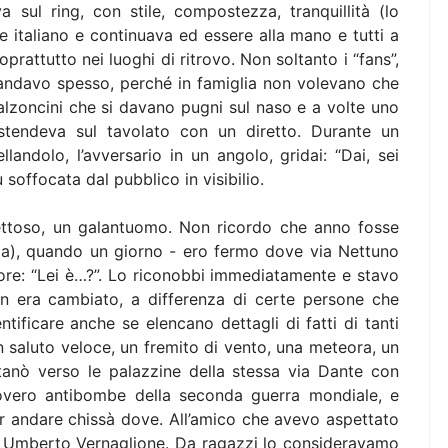
ul ring, con stile, compostezza, tranquillità (lo
e italiano e continuava ed essere alla mano e tutti a
prattutto nei luoghi di ritrovo. Non soltanto i “fans”,
 andavo spesso, perché in famiglia non volevano che
alzoncini che si davano pugni sul naso e a volte uno
o stendeva sul tavolato con un diretto. Durante un
andolo, l’avversario in un angolo, gridai: “Dai, sei
 soffocata dal pubblico in visibilio.
spettoso, un galantuomo. Non ricordo che anno fosse
ma), quando un giorno - ero fermo dove via Nettuno
nore: “Lei è…?”. Lo riconobbi immediatamente e stavo
on era cambiato, a differenza di certe persone che
entificare anche se elencano dettagli di fatti di tanti
 saluto veloce, un fremito di vento, una meteora, un
ontanò verso le palazzine della stessa via Dante con
icovero antibombe della seconda guerra mondiale, e
r andare chissà dove. All’amico che avevo aspettato
on Umberto Vernaglione. Da ragazzi lo consideravamo