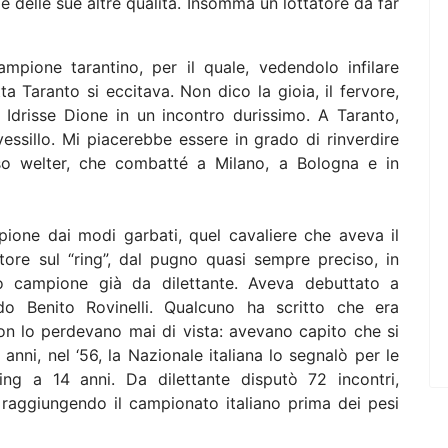
e delle sue altre qualità. Insomma un lottatore da far
pione tarantino, per il quale, vedendolo infilare
tta Taranto si eccitava. Non dico la gioia, il fervore,
Idrisse Dione in un incontro durissimo. A Taranto,
vessillo. Mi piacerebbe essere in grado di rinverdire
eso welter, che combatté a Milano, a Bologna e in
ione dai modi garbati, quel cavaliere che aveva il
tore sul “ring”, dal pugno quasi sempre preciso, in
to campione già da dilettante. Aveva debuttato a
ndo Benito Rovinelli. Qualcuno ha scritto che era
 non lo perdevano mai di vista: avevano capito che si
anni, nel ‘56, la Nazionale italiana lo segnalò per le
ring a 14 anni. Da dilettante disputò 72 incontri,
 raggiungendo il campionato italiano prima dei pesi