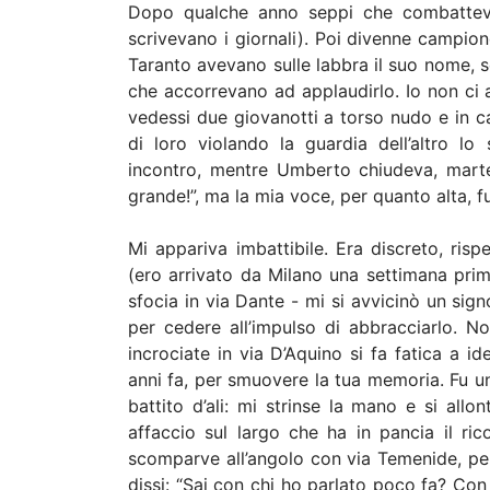
Dopo qualche anno seppi che combatteva s
scrivevano i giornali). Poi divenne campion
Taranto avevano sulle labbra il suo nome, so
che accorrevano ad applaudirlo. Io non ci
vedessi due giovanotti a torso nudo e in c
di loro violando la guardia dell’altro l
incontro, mentre Umberto chiudeva, martell
grande!”, ma la mia voce, per quanto alta, fu
Mi appariva imbattibile. Era discreto, ri
(ero arrivato da Milano una settimana pri
sfocia in via Dante - mi si avvicinò un sig
per cedere all’impulso di abbracciarlo. N
incrociate in via D’Aquino si fa fatica a id
anni fa, per smuovere la tua memoria. Fu un
battito d’ali: mi strinse la mano e si all
affaccio sul largo che ha in pancia il r
scomparve all’angolo con via Temenide, pe
dissi: “Sai con chi ho parlato poco fa? C