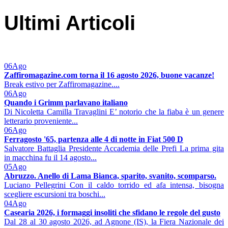
Ultimi Articoli
06
Ago
Zaffiromagazine.com torna il 16 agosto 2026, buone vacanze!
Break estivo per Zaffiromagazine....
06
Ago
Quando i Grimm parlavano italiano
Di Nicoletta Camilla Travaglini E’ notorio che la fiaba è un genere
letterario proveniente...
06
Ago
Ferragosto '65, partenza alle 4 di notte in Fiat 500 D
Salvatore Battaglia Presidente Accademia delle Prefi La prima gita
in macchina fu il 14 agosto...
05
Ago
Abruzzo. Anello di Lama Bianca, sparito, svanito, scomparso.
Luciano Pellegrini Con il caldo torrido ed afa intensa, bisogna
scegliere escursioni tra boschi...
04
Ago
Casearia 2026, i formaggi insoliti che sfidano le regole del gusto
Dal 28 al 30 agosto 2026, ad Agnone (IS), la Fiera Nazionale dei