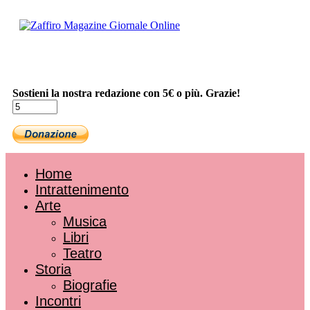
Sostieni la nostra redazione con 5€ o più. Grazie!
Home
Intrattenimento
Arte
Musica
Libri
Teatro
Storia
Biografie
Incontri