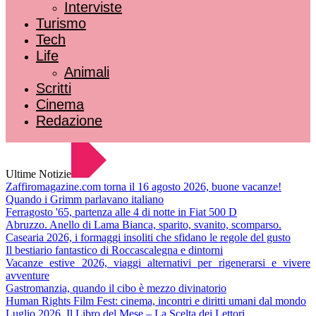
Interviste
Turismo
Tech
Life
Animali
Scritti
Cinema
Redazione
Ultime Notizie
Zaffiromagazine.com torna il 16 agosto 2026, buone vacanze!
Quando i Grimm parlavano italiano
Ferragosto '65, partenza alle 4 di notte in Fiat 500 D
Abruzzo. Anello di Lama Bianca, sparito, svanito, scomparso.
Casearia 2026, i formaggi insoliti che sfidano le regole del gusto
Il bestiario fantastico di Roccascalegna e dintorni
Vacanze estive 2026, viaggi alternativi per rigenerarsi e vivere
avventure
Gastromanzia, quando il cibo è mezzo divinatorio
Human Rights Film Fest: cinema, incontri e diritti umani dal mondo
Luglio 2026. Il Libro del Mese – La Scelta dei Lettori