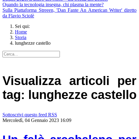
Quando la tecnologia insegna, chi plasma la mente?
Sulla Piattaforma Streeen, 'Dan Fante An American Writer' diretto
da Flavio Sciolè
Sei qui:
Home
Storia
lunghezze castello
Visualizza articoli per
tag: lunghezze castello
Sottoscrivi questo feed RSS
Mercoledì, 04 Gennaio 2023 16:09