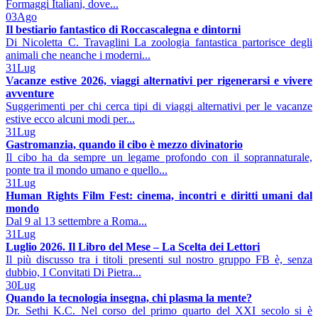
Formaggi Italiani, dove...
03
Ago
Il bestiario fantastico di Roccascalegna e dintorni
Di Nicoletta C. Travaglini La zoologia fantastica partorisce degli
animali che neanche i moderni...
31
Lug
Vacanze estive 2026, viaggi alternativi per rigenerarsi e vivere
avventure
Suggerimenti per chi cerca tipi di viaggi alternativi per le vacanze
estive ecco alcuni modi per...
31
Lug
Gastromanzia, quando il cibo è mezzo divinatorio
Il cibo ha da sempre un legame profondo con il soprannaturale,
ponte tra il mondo umano e quello...
31
Lug
Human Rights Film Fest: cinema, incontri e diritti umani dal
mondo
Dal 9 al 13 settembre a Roma...
31
Lug
Luglio 2026. Il Libro del Mese – La Scelta dei Lettori
Il più discusso tra i titoli presenti sul nostro gruppo FB è, senza
dubbio, I Convitati Di Pietra...
30
Lug
Quando la tecnologia insegna, chi plasma la mente?
Dr. Sethi K.C. Nel corso del primo quarto del XXI secolo si è