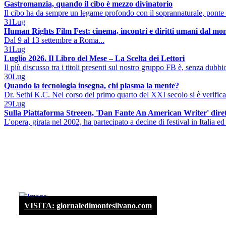
Gastromanzia, quando il cibo è mezzo divinatorio
Il cibo ha da sempre un legame profondo con il soprannaturale, ponte 
31
Lug
Human Rights Film Fest: cinema, incontri e diritti umani dal mo
Dal 9 al 13 settembre a Roma...
31
Lug
Luglio 2026. Il Libro del Mese – La Scelta dei Lettori
Il più discusso tra i titoli presenti sul nostro gruppo FB è, senza dubbio
30
Lug
Quando la tecnologia insegna, chi plasma la mente?
Dr. Sethi K.C. Nel corso del primo quarto del XXI secolo si è verificat
29
Lug
Sulla Piattaforma Streeen, 'Dan Fante An American Writer' diret
L'opera, girata nel 2002, ha partecipato a decine di festival in Italia ed 
VISITA: giornaledimontesilvano.com