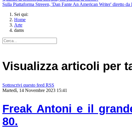
Sulla Piattaforma Streeen, 'Dan Fante An American Writer' diretto da 
Sei qui:
Home
Arte
dams
Visualizza articoli per 
Sottoscrivi questo feed RSS
Martedì, 14 Novembre 2023 15:41
Freak Antoni e il grand
80.