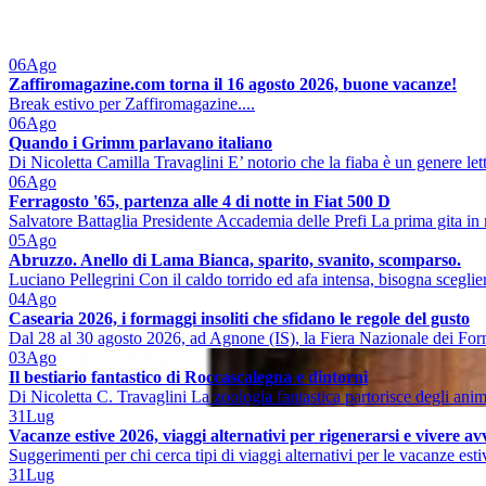
06
Ago
Zaffiromagazine.com torna il 16 agosto 2026, buone vacanze!
Break estivo per Zaffiromagazine....
06
Ago
Quando i Grimm parlavano italiano
Di Nicoletta Camilla Travaglini E’ notorio che la fiaba è un genere lett
06
Ago
Ferragosto '65, partenza alle 4 di notte in Fiat 500 D
Salvatore Battaglia Presidente Accademia delle Prefi La prima gita in 
05
Ago
Abruzzo. Anello di Lama Bianca, sparito, svanito, scomparso.
Luciano Pellegrini Con il caldo torrido ed afa intensa, bisogna sceglier
04
Ago
Casearia 2026, i formaggi insoliti che sfidano le regole del gusto
Dal 28 al 30 agosto 2026, ad Agnone (IS), la Fiera Nazionale dei Form
03
Ago
Il bestiario fantastico di Roccascalegna e dintorni
Di Nicoletta C. Travaglini La zoologia fantastica partorisce degli ani
31
Lug
Vacanze estive 2026, viaggi alternativi per rigenerarsi e vivere a
Suggerimenti per chi cerca tipi di viaggi alternativi per le vacanze est
31
Lug