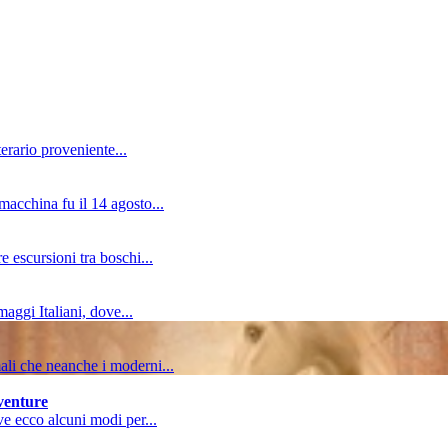
erario proveniente...
macchina fu il 14 agosto...
e escursioni tra boschi...
aggi Italiani, dove...
mali che neanche i moderni...
vventure
ive ecco alcuni modi per...