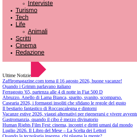
Interviste
Turismo
Tech
Life
Animali
Scritti
Cinema
Redazione
Ultime Notizie
Zaffiromagazine.com torna il 16 agosto 2026, buone vacanze!
Quando i Grimm parlavano italiano
Ferragosto '65, partenza alle 4 di notte in Fiat 500 D
Abruzzo. Anello di Lama Bianca, sparito, svanito, scomparso.
Casearia 2026, i formaggi insoliti che sfidano le regole del gusto
Il bestiario fantastico di Roccascalegna e dintorni
Vacanze estive 2026, viaggi alternativi per rigenerarsi e vivere avvent
Gastromanzia, quando il cibo è mezzo divinatorio
Human Rights Film Fest: cinema, incontri e diritti umani dal mondo
Luglio 2026. Il Libro del Mese – La Scelta dei Lettori
Quando la tecnologia insegna, chi plasma la mente?