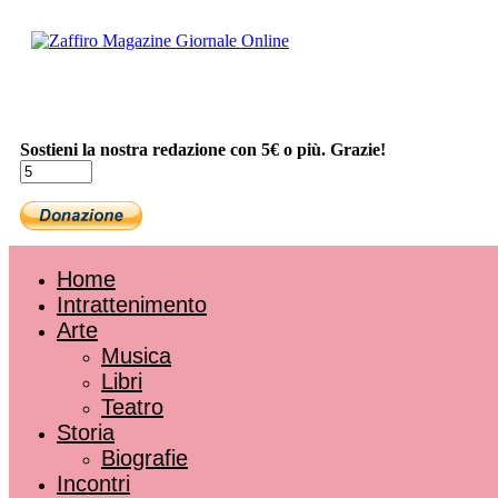
Sostieni la nostra redazione con 5€ o più. Grazie!
Home
Intrattenimento
Arte
Musica
Libri
Teatro
Storia
Biografie
Incontri