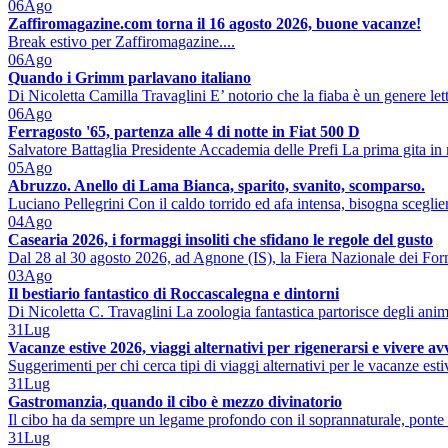
06
Ago
Zaffiromagazine.com torna il 16 agosto 2026, buone vacanze!
Break estivo per Zaffiromagazine....
06
Ago
Quando i Grimm parlavano italiano
Di Nicoletta Camilla Travaglini E’ notorio che la fiaba è un genere lett
06
Ago
Ferragosto '65, partenza alle 4 di notte in Fiat 500 D
Salvatore Battaglia Presidente Accademia delle Prefi La prima gita in 
05
Ago
Abruzzo. Anello di Lama Bianca, sparito, svanito, scomparso.
Luciano Pellegrini Con il caldo torrido ed afa intensa, bisogna sceglier
04
Ago
Casearia 2026, i formaggi insoliti che sfidano le regole del gusto
Dal 28 al 30 agosto 2026, ad Agnone (IS), la Fiera Nazionale dei Form
03
Ago
Il bestiario fantastico di Roccascalegna e dintorni
Di Nicoletta C. Travaglini La zoologia fantastica partorisce degli ani
31
Lug
Vacanze estive 2026, viaggi alternativi per rigenerarsi e vivere a
Suggerimenti per chi cerca tipi di viaggi alternativi per le vacanze est
31
Lug
Gastromanzia, quando il cibo è mezzo divinatorio
Il cibo ha da sempre un legame profondo con il soprannaturale, ponte 
31
Lug