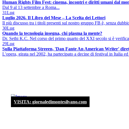
Human Rights Film Fest: cinema, incontri e diritti umani dal mo
Dal 9 al 13 settembre a Roma...
31
Lug
Luglio 2026. Il Libro del Mese – La Scelta dei Lettori
Il più discusso tra i titoli presenti sul nostro gruppo FB è, senza dubbio
30
Lug
Quando la tecnologia insegna, chi plasma la mente?
Dr. Sethi K.C. Nel corso del primo quarto del XXI secolo si è verificat
29
Lug
Sulla Piattaforma Streeen, 'Dan Fante An American Writer' diret
L'opera, girata nel 2002, ha partecipato a decine di festival in Italia ed 
VISITA: giornaledimontesilvano.com