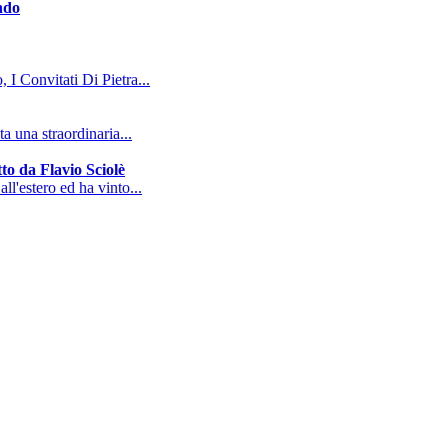
ndo
, I Convitati Di Pietra...
a una straordinaria...
to da Flavio Sciolè
all'estero ed ha vinto...