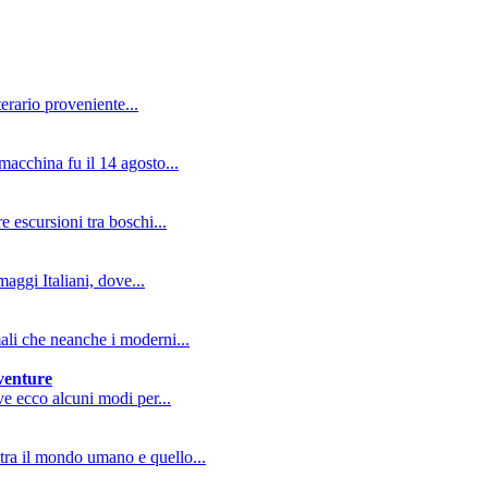
erario proveniente...
macchina fu il 14 agosto...
e escursioni tra boschi...
aggi Italiani, dove...
mali che neanche i moderni...
vventure
ive ecco alcuni modi per...
tra il mondo umano e quello...