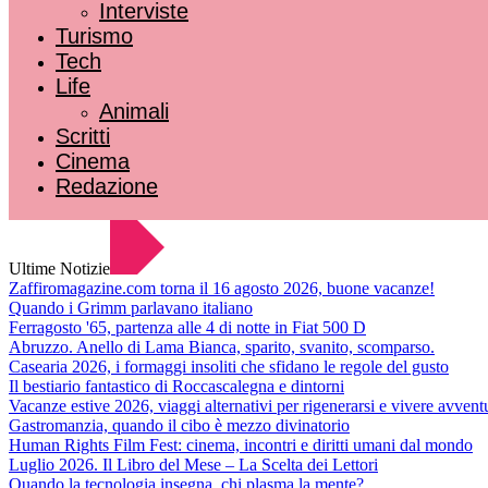
Interviste
Turismo
Tech
Life
Animali
Scritti
Cinema
Redazione
Ultime Notizie
Zaffiromagazine.com torna il 16 agosto 2026, buone vacanze!
Quando i Grimm parlavano italiano
Ferragosto '65, partenza alle 4 di notte in Fiat 500 D
Abruzzo. Anello di Lama Bianca, sparito, svanito, scomparso.
Casearia 2026, i formaggi insoliti che sfidano le regole del gusto
Il bestiario fantastico di Roccascalegna e dintorni
Vacanze estive 2026, viaggi alternativi per rigenerarsi e vivere avvent
Gastromanzia, quando il cibo è mezzo divinatorio
Human Rights Film Fest: cinema, incontri e diritti umani dal mondo
Luglio 2026. Il Libro del Mese – La Scelta dei Lettori
Quando la tecnologia insegna, chi plasma la mente?