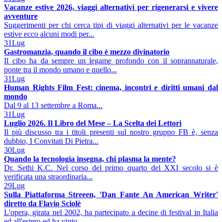
Vacanze estive 2026, viaggi alternativi per rigenerarsi e vivere
avventure
Suggerimenti per chi cerca tipi di viaggi alternativi per le vacanze
estive ecco alcuni modi per...
31
Lug
Gastromanzia, quando il cibo è mezzo divinatorio
Il cibo ha da sempre un legame profondo con il soprannaturale,
ponte tra il mondo umano e quello...
31
Lug
Human Rights Film Fest: cinema, incontri e diritti umani dal
mondo
Dal 9 al 13 settembre a Roma...
31
Lug
Luglio 2026. Il Libro del Mese – La Scelta dei Lettori
Il più discusso tra i titoli presenti sul nostro gruppo FB è, senza
dubbio, I Convitati Di Pietra...
30
Lug
Quando la tecnologia insegna, chi plasma la mente?
Dr. Sethi K.C. Nel corso del primo quarto del XXI secolo si è
verificata una straordinaria...
29
Lug
Sulla Piattaforma Streeen, 'Dan Fante An American Writer'
diretto da Flavio Sciolè
L'opera, girata nel 2002, ha partecipato a decine di festival in Italia
ed all'estero ed ha vinto...