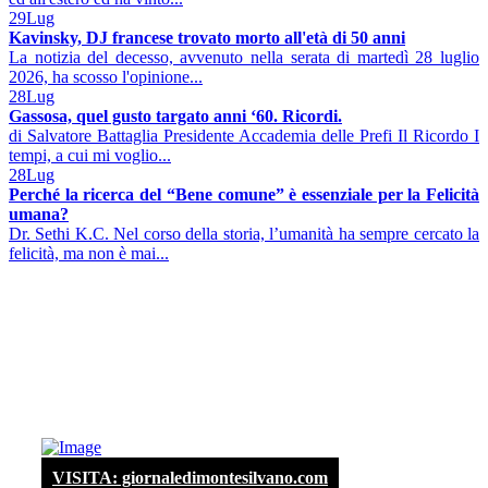
29
Lug
Kavinsky, DJ francese trovato morto all'età di 50 anni
La notizia del decesso, avvenuto nella serata di martedì 28 luglio
2026, ha scosso l'opinione...
28
Lug
Gassosa, quel gusto targato anni ‘60. Ricordi.
di Salvatore Battaglia Presidente Accademia delle Prefi Il Ricordo I
tempi, a cui mi voglio...
28
Lug
Perché la ricerca del “Bene comune” è essenziale per la Felicità
umana?
Dr. Sethi K.C. Nel corso della storia, l’umanità ha sempre cercato la
felicità, ma non è mai...
VISITA: giornaledimontesilvano.com