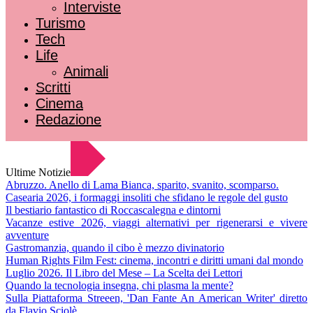
Interviste
Turismo
Tech
Life
Animali
Scritti
Cinema
Redazione
Ultime Notizie
Abruzzo. Anello di Lama Bianca, sparito, svanito, scomparso.
Casearia 2026, i formaggi insoliti che sfidano le regole del gusto
Il bestiario fantastico di Roccascalegna e dintorni
Vacanze estive 2026, viaggi alternativi per rigenerarsi e vivere
avventure
Gastromanzia, quando il cibo è mezzo divinatorio
Human Rights Film Fest: cinema, incontri e diritti umani dal mondo
Luglio 2026. Il Libro del Mese – La Scelta dei Lettori
Quando la tecnologia insegna, chi plasma la mente?
Sulla Piattaforma Streeen, 'Dan Fante An American Writer' diretto
da Flavio Sciolè