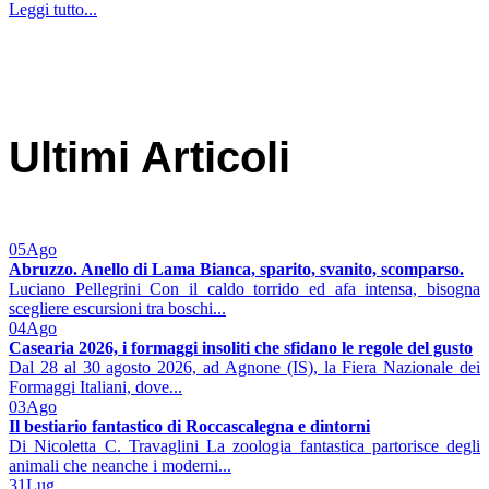
Leggi tutto...
Ultimi Articoli
05
Ago
Abruzzo. Anello di Lama Bianca, sparito, svanito, scomparso.
Luciano Pellegrini Con il caldo torrido ed afa intensa, bisogna
scegliere escursioni tra boschi...
04
Ago
Casearia 2026, i formaggi insoliti che sfidano le regole del gusto
Dal 28 al 30 agosto 2026, ad Agnone (IS), la Fiera Nazionale dei
Formaggi Italiani, dove...
03
Ago
Il bestiario fantastico di Roccascalegna e dintorni
Di Nicoletta C. Travaglini La zoologia fantastica partorisce degli
animali che neanche i moderni...
31
Lug