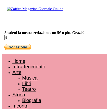
Sostieni la nostra redazione con 5€ o più. Grazie!
Home
Intrattenimento
Arte
Musica
Libri
Teatro
Storia
Biografie
Incontri