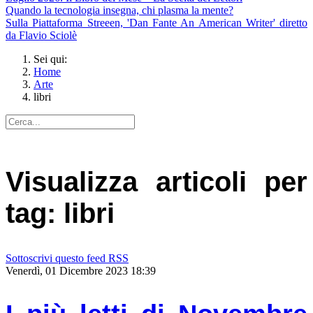
Quando la tecnologia insegna, chi plasma la mente?
Sulla Piattaforma Streeen, 'Dan Fante An American Writer' diretto
da Flavio Sciolè
Sei qui:
Home
Arte
libri
Visualizza articoli per
tag: libri
Sottoscrivi questo feed RSS
Venerdì, 01 Dicembre 2023 18:39