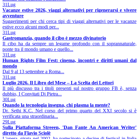
31
Lug
Vacanze estive 2026, viaggi alternativi per rigenerarsi e vivere
avventure
Suggerimenti per chi cerca tipi di viaggi alternativi per le vacanze
estive ecco alcuni modi per...
31
Lug
Gastromanzia, quando il cibo è mezzo divinatorio
Il cibo ha da sempre un legame profondo con il soprannaturale,
ponte tra il mondo umano e quello...
31
Lug
Human Rights Film Fest: cinema, incontri e diritti umani dal
mondo
Dal 9 al 13 settembre a Roma...
31
Lug
Luglio 2026. Il Libro del Mese – La Scelta dei Lettori
Il più discusso tra i titoli presenti sul nostro gruppo FB è, senza
dubbio, I Convitati Di Pietra...
30
Lug
Quando la tecnologia insegna, chi plasma la mente?
Dr. Sethi K.C. Nel corso del primo quarto del XXI secolo si è
verificata una straordinaria...
29
Lug
Sulla Piattaforma Streeen, 'Dan Fante An American Writer'
diretto da Flavio Sciolè
L'opera, girata nel 2002, ha partecipato a decine di festival in Italia