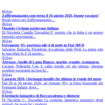
06
Ago
Zaffiromagazine.com torna il 16 agosto 2026, buone vacanze!
Break estivo per Zaffiromagazine....
06
Ago
Quando i Grimm parlavano italiano
Di Nicoletta Camilla Travaglini E’ notorio che la fiaba è un genere
letterario proveniente...
06
Ago
Ferragosto '65, partenza alle 4 di notte in Fiat 500 D
Salvatore Battaglia Presidente Accademia delle Prefi La prima gita
in macchina fu il 14 agosto...
05
Ago
Abruzzo. Anello di Lama Bianca, sparito, svanito, scomparso.
Luciano Pellegrini Con il caldo torrido ed afa intensa, bisogna
scegliere escursioni tra boschi...
04
Ago
Casearia 2026, i formaggi insoliti che sfidano le regole del gusto
Dal 28 al 30 agosto 2026, ad Agnone (IS), la Fiera Nazionale dei
Formaggi Italiani, dove...
03
Ago
Il bestiario fantastico di Roccascalegna e dintorni
Di Nicoletta C. Travaglini La zoologia fantastica partorisce degli
animali che neanche i moderni...