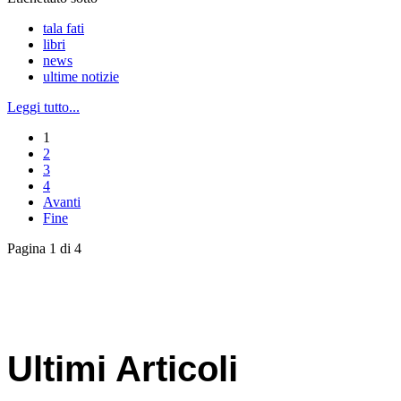
tala fati
libri
news
ultime notizie
Leggi tutto...
1
2
3
4
Avanti
Fine
Pagina 1 di 4
Ultimi Articoli