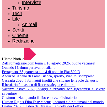
Interviste
Turismo
Tech
Life
Animali
Scritti
Cinema
Redazione
Ultime Notizie
Zaffiromagazine.com torna il 16 agosto 2026, buone vacanze!
Quando i Grimm parlavano italiano
Ferragosto '65, partenza alle 4 di notte in Fiat 500 D
Abruzzo. Anello di Lama Bianca, sparito, svanito, scomparso.
Casearia 2026, i formaggi insoliti che sfidano le regole del gusto
Il bestiario fantastico di Roccascalegna e dintorni
Vacanze estive 2026, viaggi alternativi per rigenerarsi e vivere
avventure
Gastromanzia, quando il cibo è mezzo divinatorio
Human Rights Film Fest: cinema, incontri e diritti umani dal mondo
Luglio 2026. Il Libro del Mese – La Scelta dei Lettori