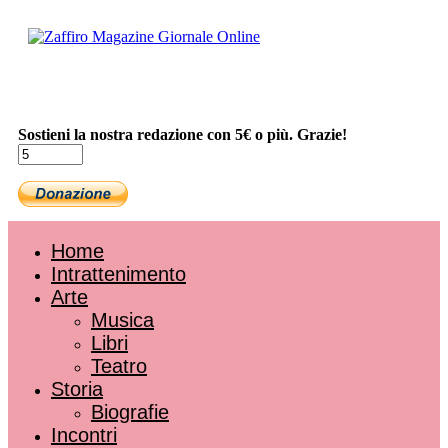
Sostieni la nostra redazione con 5€ o più. Grazie!
Home
Intrattenimento
Arte
Musica
Libri
Teatro
Storia
Biografie
Incontri