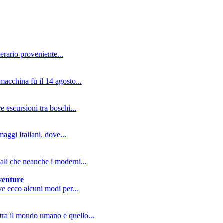
erario proveniente...
macchina fu il 14 agosto...
e escursioni tra boschi...
aggi Italiani, dove...
mali che neanche i moderni...
vventure
ive ecco alcuni modi per...
tra il mondo umano e quello...