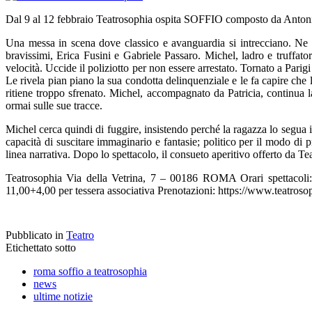
Dal 9 al 12 febbraio Teatrosophia ospita SOFFIO composto da Antonio 
Una messa in scena dove classico e avanguardia si intrecciano. Ne r
bravissimi, Erica Fusini e Gabriele Passaro. Michel, ladro e truffat
velocità. Uccide il poliziotto per non essere arrestato. Tornato a Parig
Le rivela pian piano la sua condotta delinquenziale e le fa capire che
ritiene troppo sfrenato. Michel, accompagnato da Patricia, continua l
ormai sulle sue tracce.
Michel cerca quindi di fuggire, insistendo perché la ragazza lo segua 
capacità di suscitare immaginario e fantasie; politico per il modo di p
linea narrativa. Dopo lo spettacolo, il consueto aperitivo offerto da Te
Teatrosophia Via della Vetrina, 7 – 00186 ROMA Orari spettacoli
11,00+4,00 per tessera associativa Prenotazioni: https://www.teatrosop
Pubblicato in
Teatro
Etichettato sotto
roma soffio a teatrosophia
news
ultime notizie