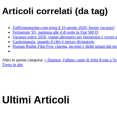
Articoli correlati (da tag)
Zaffiromagazine.com torna il 16 agosto 2026, buone vacanze!
Ferragosto '65, partenza alle 4 di notte in Fiat 500 D
Vacanze estive 2026, viaggi alternativi per rigenerarsi e vivere
Gastromanzia, quando il cibo è mezzo divinatorio
Human Rights Film Fest: cinema, incontri e diritti umani dal 
Altro in questa categoria:
« Daimon, l'ultimo canto di John Keats a T
Torna in alto
Ultimi Articoli