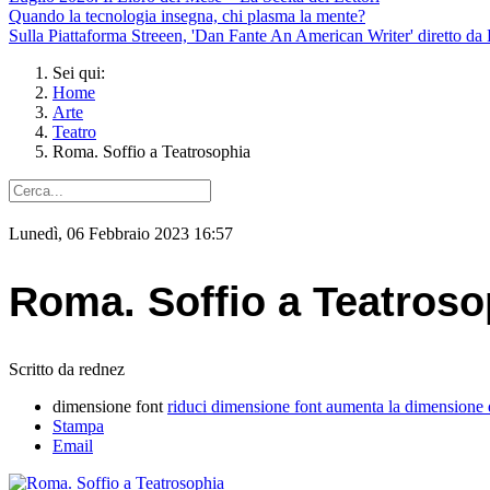
Quando la tecnologia insegna, chi plasma la mente?
Sulla Piattaforma Streeen, 'Dan Fante An American Writer' diretto da 
Sei qui:
Home
Arte
Teatro
Roma. Soffio a Teatrosophia
Lunedì, 06 Febbraio 2023 16:57
Roma. Soffio a Teatroso
Scritto da rednez
dimensione font
riduci dimensione font
aumenta la dimensione 
Stampa
Email