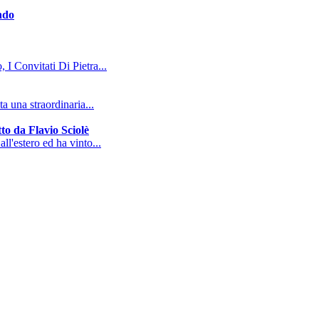
ndo
, I Convitati Di Pietra...
a una straordinaria...
to da Flavio Sciolè
all'estero ed ha vinto...