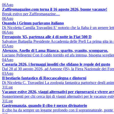
06
Ago
Zaffiromagazine.com torna il 16 agosto 2026, buone vacanze!
Break estivo per Zaffiromagazine....
06
Ago
Quando i Grimm parlavano italiano
Di Nicoletta Camilla Travaglini E’ notorio che la fiaba è un genere lett
06
Ago
Ferragosto '65, partenza alle 4 di notte in Fiat 500 D
Salvatore Battaglia Presidente Accademia delle Prefi La prima gita in 
05
Ago
Abruzzo. Anello di Lama Bianca, sparito, svanito, scomparso.
Luciano Pellegrini Con il caldo torrido ed afa intensa, bisogna sceglier
04
Ago
Casearia 2026, i formaggi insoliti che sfidano le regole del gusto
Dal 28 al 30 agosto 2026, ad Agnone (IS), la Fiera Nazionale dei Form
03
Ago
Il bestiario fantastico di Roccascalegna e dintorni
Di Nicoletta C. Travaglini La zoologia fantastica partorisce degli ani
31
Lug
Vacanze estive 2026, viaggi alternativi per rigenerarsi e vivere a
Suggerimenti per chi cerca tipi di viaggi alternativi per le vacanze est
31
Lug
Gastromanzia, quando il cibo è mezzo divinatorio
Il cibo ha da sempre un legame profondo con il soprannaturale, ponte 