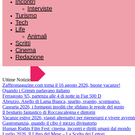
Incontri
Interviste
Turismo
Tech
Life
Animali
Scritti
Cinema
Redazione
Ultime Notizie
Zaffiromagazine.com torna il 16 agosto 2026, buone vacanze!
Quando i Grimm parlavano italiano
Ferragosto '65, partenza alle 4 di notte in Fiat 500 D
Abruzzo. Anello di Lama Bianca, sparito, svanito, scomparso.
Casearia 2026, i formaggi insoliti che sfidano le regole del gusto
Il bestiario fantastico di Roccascalegna e dintorni
Vacanze estive 2026, viaggi alternativi per rigenerarsi e vivere avvent
Gastromanzia, quando il cibo è mezzo divinatorio
Human Rights Film Fest: cinema, incontri e diritti umani dal mondo
Luglio 2026. Il Libro del Mese – La Scelta dei Lettori