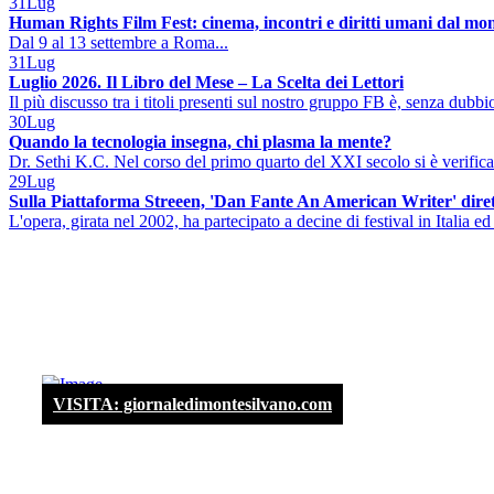
31
Lug
Human Rights Film Fest: cinema, incontri e diritti umani dal mo
Dal 9 al 13 settembre a Roma...
31
Lug
Luglio 2026. Il Libro del Mese – La Scelta dei Lettori
Il più discusso tra i titoli presenti sul nostro gruppo FB è, senza dubbio
30
Lug
Quando la tecnologia insegna, chi plasma la mente?
Dr. Sethi K.C. Nel corso del primo quarto del XXI secolo si è verificat
29
Lug
Sulla Piattaforma Streeen, 'Dan Fante An American Writer' diret
L'opera, girata nel 2002, ha partecipato a decine di festival in Italia ed 
VISITA: giornaledimontesilvano.com