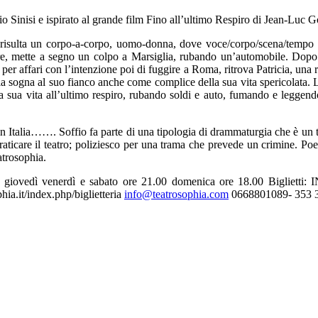
Sinisi e ispirato al grande film Fino all’ultimo Respiro di Jean-Luc G
isulta un corpo-a-corpo, uomo-donna, dove voce/corpo/scena/tempo son
ore, mette a segno un colpo a Marsiglia, rubando un’automobile. Dopo av
i per affari con l’intenzione poi di fuggire a Roma, ritrova Patricia, una 
 la sogna al suo fianco anche come complice della sua vita spericolata. 
a sua vita all’ultimo respiro, rubando soldi e auto, fumando e leggend
in Italia……. Soffio fa parte di una tipologia di drammaturgia che è un 
raticare il teatro; poliziesco per una trama che prevede un crimine. Poe
atrosophia.
: giovedì venerdì e sabato ore 21.00 domenica ore 18.00 Bigliett
hia.it/index.php/biglietteria
info@teatrosophia.com
0668801089- 353 