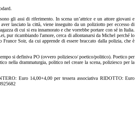
odard.
o gli assi di riferimento. In scena un’attrice e un attore giovani e
er lasciato la città, viene inseguito da un poliziotto per eccesso di
ragazza di cui si era innamorato e che vorrebbe portare con sé in Italia.
Lei, pur ricambiando l'amore, cerca di allontanarsi da Michel perché lo
o France Soir, da cui apprende di essere braccato dalla polizia, che è
tempo si definiva PO (ovvero poliziesco/ poetico/politico). Poetico per
tico nella drammaturgia, politico nel creare la scena, poliziesco per la
i: INTERO: Euro 14,00+4,00 per tessera associativa RIDOTTO: Euro
3925682