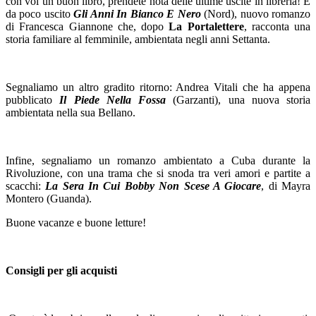
con voi un buon libro, prendete nota delle ultime uscite in libreria! È
da poco uscito
Gli Anni In Bianco E Nero
(Nord), nuovo romanzo
di Francesca Giannone che, dopo
La Portalettere
, racconta una
storia familiare al femminile, ambientata negli anni Settanta.
Segnaliamo un altro gradito ritorno: Andrea Vitali che ha appena
pubblicato
Il Piede Nella Fossa
(Garzanti), una nuova storia
ambientata nella sua Bellano.
Infine, segnaliamo un romanzo ambientato a Cuba durante la
Rivoluzione, con una trama che si snoda tra veri amori e partite a
scacchi:
La Sera In Cui Bobby Non Scese A Giocare
, di Mayra
Montero (Guanda).
Buone vacanze e buone letture!
Consigli per gli acquisti