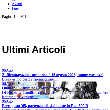
Avanti
Fine
Pagina 1 di 301
Ultimi Articoli
06
Ago
Zaffiromagazine.com torna il 16 agosto 2026, buone vacanze!
Break estivo per Zaffiromagazine....
06
Ago
Quando i Grimm parlavano italiano
Di Nicoletta Camilla Travaglini E’ notorio che la fiaba è un genere
letterario proveniente...
06
Ago
Ferragosto '65, partenza alle 4 di notte in Fiat 500 D