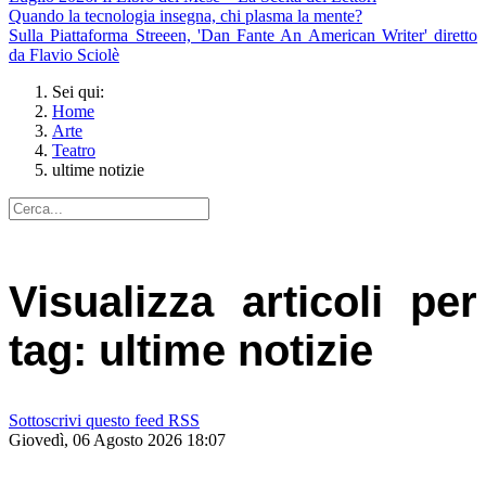
Quando la tecnologia insegna, chi plasma la mente?
Sulla Piattaforma Streeen, 'Dan Fante An American Writer' diretto
da Flavio Sciolè
Sei qui:
Home
Arte
Teatro
ultime notizie
Visualizza articoli per
tag: ultime notizie
Sottoscrivi questo feed RSS
Giovedì, 06 Agosto 2026 18:07