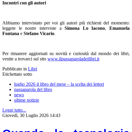
Incontri con gli autori
Abbiamo intervistato per voi gli autori più richiesti del momento:
leggete le nostre interviste a
Simona Lo Iacono
,
Emanuela
Fontana
e
Stefano Vicario
.
Per rimanere aggiornati su novità e curiosità dal mondo dei libri,
venite a trovarci sul sito
www.ilpassaparoladeilibri.it
Pubblicato in
Libri
Etichettato sotto
luglio 2026 il libro del mese – la scelta dei lettori
passaparola del libro
news
ultime notizie
Leggi tutto...
Giovedì, 30 Luglio 2026 14:43