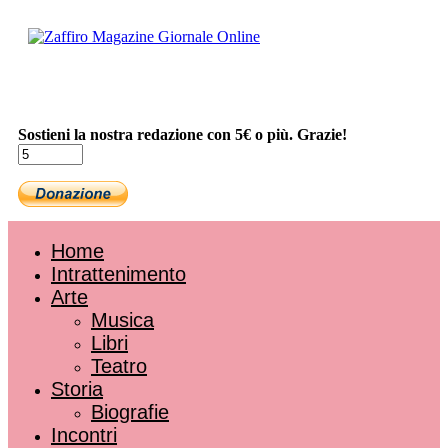
Sostieni la nostra redazione con 5€ o più. Grazie!
Home
Intrattenimento
Arte
Musica
Libri
Teatro
Storia
Biografie
Incontri