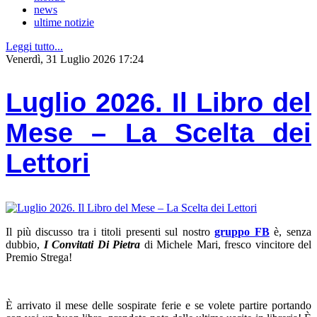
news
ultime notizie
Leggi tutto...
Venerdì, 31 Luglio 2026 17:24
Luglio 2026. Il Libro del
Mese – La Scelta dei
Lettori
Il più discusso tra i titoli presenti sul nostro
gruppo FB
è, senza
dubbio,
I Convitati Di Pietra
di Michele Mari, fresco vincitore del
Premio Strega!
È arrivato il mese delle sospirate ferie e se volete partire portando