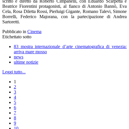
scritto e diretto da Roberto Cimpanelli, con Eduardo Scarpetta e
Beatrice Fiorentini protagonisti, al fianco di Antonio Bannò, Eva
Cela, Rosa Diletta Rossi, Pierluigi Gigante, Romano Talevi, Simone
Borrelli, Federico Majorana, con la partecipazione di Andrea
Sartoretti.
Pubblicato in
Cinema
Etichettato sotto
83 mostra internazionale d’arte cinematografica di venezia:
arriva mare mosso
news
ultime notizie
Leggi tutto...
1
2
3
4
5
6
7
8
9
10