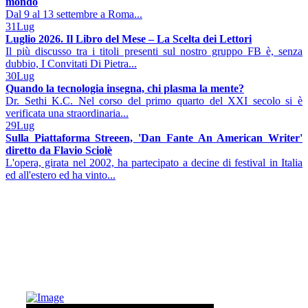
mondo
Dal 9 al 13 settembre a Roma...
31
Lug
Luglio 2026. Il Libro del Mese – La Scelta dei Lettori
Il più discusso tra i titoli presenti sul nostro gruppo FB è, senza
dubbio, I Convitati Di Pietra...
30
Lug
Quando la tecnologia insegna, chi plasma la mente?
Dr. Sethi K.C. Nel corso del primo quarto del XXI secolo si è
verificata una straordinaria...
29
Lug
Sulla Piattaforma Streeen, 'Dan Fante An American Writer'
diretto da Flavio Sciolè
L'opera, girata nel 2002, ha partecipato a decine di festival in Italia
ed all'estero ed ha vinto...