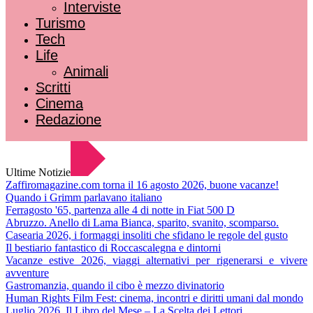
Interviste
Turismo
Tech
Life
Animali
Scritti
Cinema
Redazione
Ultime Notizie
Zaffiromagazine.com torna il 16 agosto 2026, buone vacanze!
Quando i Grimm parlavano italiano
Ferragosto '65, partenza alle 4 di notte in Fiat 500 D
Abruzzo. Anello di Lama Bianca, sparito, svanito, scomparso.
Casearia 2026, i formaggi insoliti che sfidano le regole del gusto
Il bestiario fantastico di Roccascalegna e dintorni
Vacanze estive 2026, viaggi alternativi per rigenerarsi e vivere
avventure
Gastromanzia, quando il cibo è mezzo divinatorio
Human Rights Film Fest: cinema, incontri e diritti umani dal mondo
Luglio 2026. Il Libro del Mese – La Scelta dei Lettori