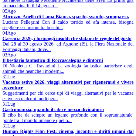
Salvatore Battaglia Presidente Accademia delle Prefi La prima gita
in macchina fu il 14 agosto...
05
Ago
Abruzzo. Anello di Lama Bianca, sparito, svanito, scomparso.
Luciano Pellegrini Con il caldo torrido ed afa intensa, bisogna
scegliere escursioni tra boschi...
04
Ago
Casearia 2026, i formaggi insoliti che sfidano le regole del gusto
Dal 28 al 30 agosto 2026, ad Agnone (IS), la Fiera Nazionale dei
Formaggi Italiani, dove...
03
Ago
Il bestiario fantastico di Roccascalegna e dintorni
Di Nicoletta C. Travaglini La zoologia fantastica partorisce degli
animali che neanche i moderni...
31
Lug
Vacanze estive 2026, viaggi alternativi per rigenerarsi e vivere
avventure
Suggerimenti per chi cerca tipi di viaggi alternativi per le vacanze
estive ecco alcuni modi per...
31
Lug
Gastromanzia, quando il cibo è mezzo divinatorio
Il cibo ha da sempre un legame profondo con il soprannaturale,
ponte tra il mondo umano e quello...
31
Lug
Human Rights Film Fest: cinema, incontri e diritti umani dal