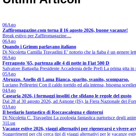
06
Ago
Zaffiromagazine.com torna il 16 agosto 2026, buone vacanze!
Break estivo per Zaffiromagazine....
06
Ago
Quando i Grimm parlavano italiano
Di Nicoletta Camilla Travaglini E’ notorio che la fiaba è un genere lett
06
Ago
Ferragosto '65, partenza alle 4 di notte in Fiat 500 D
Salvatore Battaglia Presidente Accademia delle Prefi La prima gita in 
05
Ago
Abruzzo. Anello di Lama Bianca, sparito, svanito, scomparso.
Luciano Pellegrini Con il caldo torrido ed afa intensa, bisogna sceglier
04
Ago
Casearia 2026, i formaggi insoliti che sfidano le regole del gusto
Dal 28 al 30 agosto 2026, ad Agnone (IS), la Fiera Nazionale dei Form
03
Ago
Il bestiario fantastico di Roccascalegna e dintorni
Di Nicoletta C. Travaglini La zoologia fantastica partorisce degli ani
31
Lug
Vacanze estive 2026, viaggi alternativi per rigenerarsi e vivere a
Suggerimenti per chi cerca tipi di viaggi alternativi per le vacanze est