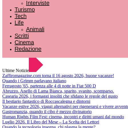
Interviste
Turismo
Tech
Life
Animali
Scritti
Cinema
Redazione
Ultime Notizie
Zaffiromagazine.com torna il 16 agosto 2026, buone vacanze!
Quando i Grimm parlavano italiano
Ferragosto '65, partenza alle 4 di notte in Fiat 500 D
Abruzzo. Anello di Lama Bianca, sparito, svanito, scomparso.
Casearia 2026, i formaggi insoliti che sfidano le regole del gusto
Il bestiario fantastico di Roccascalegna e dintorni
Vacanze estive 2026, viaggi alternativi per rigenerarsi e vivere avvent
Gastromanzia, quando il cibo è mezzo divinatorio
Human Rights Film Fest: cinema, incontri e diritti umani dal mondo
Luglio 2026. Il Libro del Mese – La Scelta dei Lettori
Quando la tecnologia insegna, chi plasma la mente?