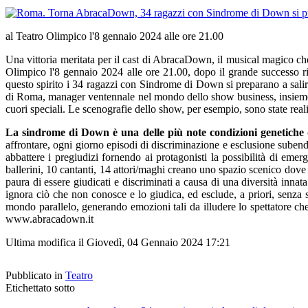
al Teatro Olimpico l'8 gennaio 2024 alle ore 21.00
Una vittoria meritata per il cast di AbracaDown, il musical magico che
Olimpico l'8 gennaio 2024 alle ore 21.00, dopo il grande successo ri
questo spirito i 34 ragazzi con Sindrome di Down si preparano a sali
di Roma, manager ventennale nel mondo dello show business, insieme 
cuori speciali. Le scenografie dello show, per esempio, sono state realiz
La sindrome di Down è una delle più note condizioni genetiche
affrontare, ogni giorno episodi di discriminazione e esclusione subendo 
abbattere i pregiudizi fornendo ai protagonisti la possibilità di emer
ballerini, 10 cantanti, 14 attori/maghi creano uno spazio scenico dov
paura di essere giudicati e discriminati a causa di una diversità inn
ignora ciò che non conosce e lo giudica, ed esclude, a priori, senza s
mondo parallelo, generando emozioni tali da illudere lo spettatore ch
www.abracadown.it
Ultima modifica il Giovedì, 04 Gennaio 2024 17:21
Pubblicato in
Teatro
Etichettato sotto