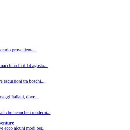
erario proveniente...
macchina fu il 14 agosto...
e escursioni tra boschi...
aggi Italiani, dove...
mali che neanche i moderni...
vventure
ive ecco alcuni modi per...