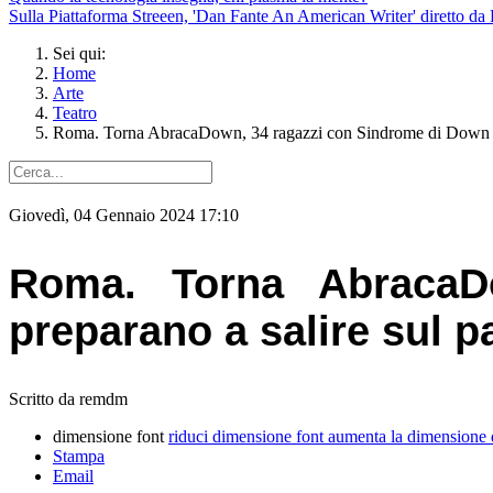
Sulla Piattaforma Streeen, 'Dan Fante An American Writer' diretto da 
Sei qui:
Home
Arte
Teatro
Roma. Torna AbracaDown, 34 ragazzi con Sindrome di Down si 
Giovedì, 04 Gennaio 2024 17:10
Roma. Torna AbracaD
preparano a salire sul p
Scritto da remdm
dimensione font
riduci dimensione font
aumenta la dimensione 
Stampa
Email