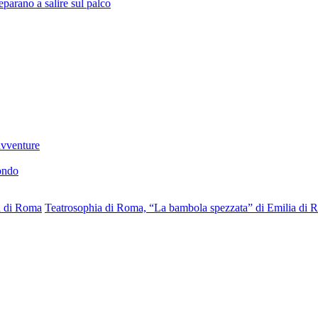
parano a salire sul palco
 avventure
mondo
en di Roma
Teatrosophia di Roma, “La bambola spezzata” di Emilia di R