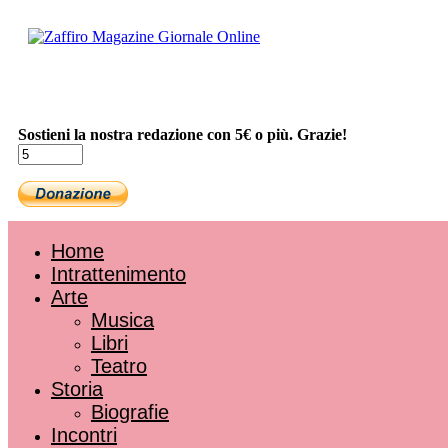
Sostieni la nostra redazione con 5€ o più. Grazie!
Home
Intrattenimento
Arte
Musica
Libri
Teatro
Storia
Biografie
Incontri