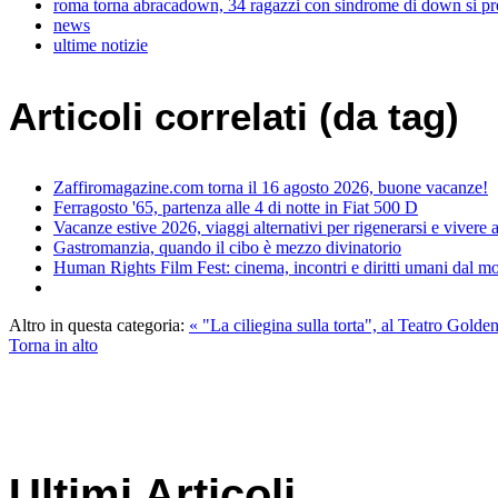
roma torna abracadown, 34 ragazzi con sindrome di down si pre
news
ultime notizie
Articoli correlati (da tag)
Zaffiromagazine.com torna il 16 agosto 2026, buone vacanze!
Ferragosto '65, partenza alle 4 di notte in Fiat 500 D
Vacanze estive 2026, viaggi alternativi per rigenerarsi e vivere
Gastromanzia, quando il cibo è mezzo divinatorio
Human Rights Film Fest: cinema, incontri e diritti umani dal 
Altro in questa categoria:
« "La ciliegina sulla torta", al Teatro Gold
Torna in alto
Ultimi Articoli