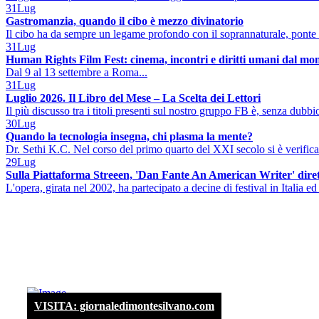
31
Lug
Gastromanzia, quando il cibo è mezzo divinatorio
Il cibo ha da sempre un legame profondo con il soprannaturale, ponte 
31
Lug
Human Rights Film Fest: cinema, incontri e diritti umani dal mo
Dal 9 al 13 settembre a Roma...
31
Lug
Luglio 2026. Il Libro del Mese – La Scelta dei Lettori
Il più discusso tra i titoli presenti sul nostro gruppo FB è, senza dubbio
30
Lug
Quando la tecnologia insegna, chi plasma la mente?
Dr. Sethi K.C. Nel corso del primo quarto del XXI secolo si è verificat
29
Lug
Sulla Piattaforma Streeen, 'Dan Fante An American Writer' diret
L'opera, girata nel 2002, ha partecipato a decine di festival in Italia ed 
VISITA: giornaledimontesilvano.com