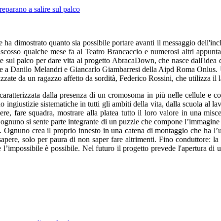
 ha dimostrato quanto sia possibile portare avanti il messaggio dell'incl
scosso qualche mese fa al Teatro Brancaccio e numerosi altri appuntam
re sul palco per dare vita al progetto AbracaDown, che nasce dall'ide
a Danilo Melandri e Giancarlo Giambarresi della Aipd Roma Onlus. Un s
zate da un ragazzo affetto da sordità, Federico Rossini, che utilizza il la
caratterizzata dalla presenza di un cromosoma in più nelle cellule e c
ingiustizie sistematiche in tutti gli ambiti della vita, dalla scuola al l
gere, fare squadra, mostrare alla platea tutto il loro valore in una misc
e ognuno si sente parte integrante di un puzzle che compone l’immagine d
ata. Ognuno crea il proprio innesto in una catena di montaggio che ha l’
apere, solo per paura di non saper fare altrimenti. Fino conduttore: la
e l’impossibile è possibile. Nel futuro il progetto prevede l'apertura d