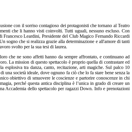
usione con il sorriso contagioso dei protagonisti che tornano al Teatro
enti che li hanno visti coinvolti. Tutti uguali, nessuno escluso. Con
a di Francesco Leardini, Presidente del Club Magico Fernando Riccardi
ogno che si realizza grazie alla determinazione e all'amore di tanti
voro svolto per la sua tesi di laurea.
oloro che ne sono affetti hanno da sempre affrontato, e continuano ad
avoro. La mission di questo spettacolo è proprio quella di contrastare ed
ela esplosiva tra danza, canto, recitazione, arti magiche. Sul palco 10
i una società ideale, dove ognuno fa ciò che lo fa stare bene senza la
unico obiettivo di smuovere le coscienze e partorire conoscenze in chi
 magia, perché questa antica disciplina è l’unica in grado di creare un
i una Accademia dello spettacolo per ragazzi Down. Info e prenotazioni