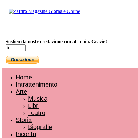
Sostieni la nostra redazione con 5€ o più. Grazie!
Home
Intrattenimento
Arte
Musica
Libri
Teatro
Storia
Biografie
Incontri