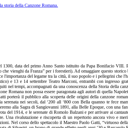
el 1300, data del primo Anno Santo istituito da Papa Bonifacio VIII. 
 che vienghi da Franza” per i forestieri). Ad omaggiare questo storico 
ce l'importanza del legame tra la città, il suo popolo e i pellegrini che l
tistico) e 13 e 14 settembre Teatro Marconi, entrambi con ingresso gra
sseguiti nel tempi, accompagnati da una conoscenza della Storia della ca
anzone Romana non possa essere paragonata agli autori di quella Napolet
ti porterà il pubblico alla scoperta delle origini della canzone romana 
della serenata nei secoli, dal ‘200 all ‘800 con Bella quanno te fece 
arriveremo alla Sagra di Sangiovanni 1891, alla Belle Epoque, con una f
la rota del 1914, e le serenate di Romolo Balzani e per arrivare ai cant
 Una rivalutazione e riscoperta di un repertorio ancora vivo e merite
ioni. Nel corso dello spettacolo il Maestro Paolo Gatti, “virtuoso della c
enata di Silvestri, un brano di grande effetto negli anni ’30 e Barcaro