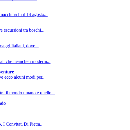
macchina fu il 14 agosto...
e escursioni tra boschi...
aggi Italiani, dove...
mali che neanche i moderni...
vventure
ive ecco alcuni modi per...
tra il mondo umano e quello...
ndo
, I Convitati Di Pietra...