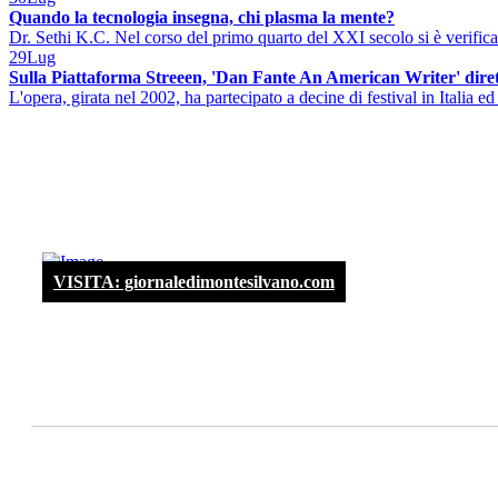
Quando la tecnologia insegna, chi plasma la mente?
Dr. Sethi K.C. Nel corso del primo quarto del XXI secolo si è verificat
29
Lug
Sulla Piattaforma Streeen, 'Dan Fante An American Writer' diret
L'opera, girata nel 2002, ha partecipato a decine di festival in Italia ed 
VISITA: giornaledimontesilvano.com