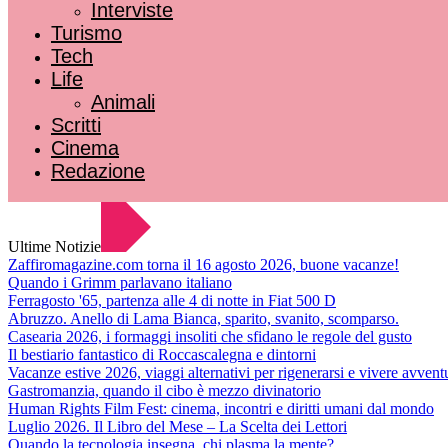
Interviste
Turismo
Tech
Life
Animali
Scritti
Cinema
Redazione
Ultime Notizie
Zaffiromagazine.com torna il 16 agosto 2026, buone vacanze!
Quando i Grimm parlavano italiano
Ferragosto '65, partenza alle 4 di notte in Fiat 500 D
Abruzzo. Anello di Lama Bianca, sparito, svanito, scomparso.
Casearia 2026, i formaggi insoliti che sfidano le regole del gusto
Il bestiario fantastico di Roccascalegna e dintorni
Vacanze estive 2026, viaggi alternativi per rigenerarsi e vivere avvent
Gastromanzia, quando il cibo è mezzo divinatorio
Human Rights Film Fest: cinema, incontri e diritti umani dal mondo
Luglio 2026. Il Libro del Mese – La Scelta dei Lettori
Quando la tecnologia insegna, chi plasma la mente?