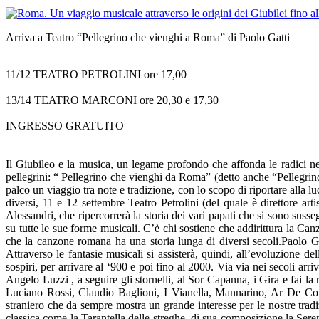
Arriva a Teatro “Pellegrino che vienghi a Roma” di Paolo Gatti
11/12 TEATRO PETROLINI ore 17,00
13/14 TEATRO MARCONI ore 20,30 e 17,30
INGRESSO GRATUITO
Il Giubileo e la musica, un legame profondo che affonda le radici n
pellegrini: “ Pellegrino che vienghi da Roma” (detto anche “Pellegrino
palco un viaggio tra note e tradizione, con lo scopo di riportare alla lu
diversi, 11 e 12 settembre Teatro Petrolini (del quale è direttore ar
Alessandri, che ripercorrerà la storia dei vari papati che si sono su
su tutte le sue forme musicali. C’è chi sostiene che addirittura la C
che la canzone romana ha una storia lunga di diversi secoli.Paolo Gat
Attraverso le fantasie musicali si assisterà, quindi, all’evoluzione 
sospiri, per arrivare al ‘900 e poi fino al 2000. Via via nei secoli 
Angelo Luzzi , a seguire gli stornelli, al Sor Capanna, i Gira e fai 
Luciano Rossi, Claudio Baglioni, I Vianella, Mannarino, Ar De Core.
straniero che da sempre mostra un grande interesse per le nostre tradiz
classica come la Tarantella delle streghe, di sua composizione la Ser