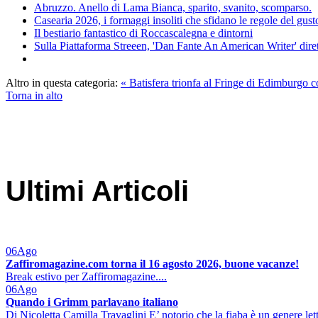
Abruzzo. Anello di Lama Bianca, sparito, svanito, scomparso.
Casearia 2026, i formaggi insoliti che sfidano le regole del gust
Il bestiario fantastico di Roccascalegna e dintorni
Sulla Piattaforma Streeen, 'Dan Fante An American Writer' diret
Altro in questa categoria:
« Batisfera trionfa al Fringe di Edimburgo c
Torna in alto
Ultimi Articoli
06
Ago
Zaffiromagazine.com torna il 16 agosto 2026, buone vacanze!
Break estivo per Zaffiromagazine....
06
Ago
Quando i Grimm parlavano italiano
Di Nicoletta Camilla Travaglini E’ notorio che la fiaba è un genere lett