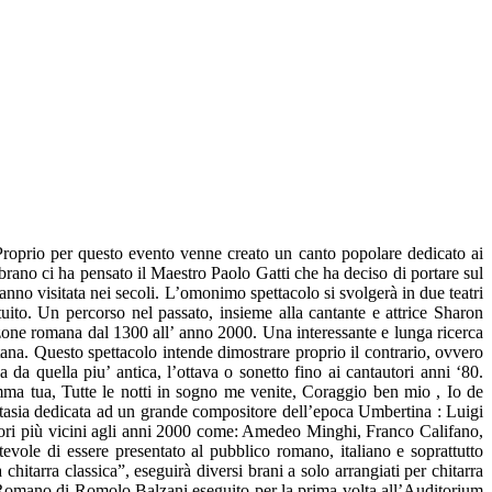
Proprio per questo evento venne creato un canto popolare dedicato ai
brano ci ha pensato il Maestro Paolo Gatti che ha deciso di portare sul
'hanno visitata nei secoli. L’omonimo spettacolo si svolgerà in due teatri
tuito. Un percorso nel passato, insieme alla cantante e attrice Sharon
nzone romana dal 1300 all’ anno 2000. Una interessante e lunga ricerca
ana. Questo spettacolo intende dimostrare proprio il contrario, ovvero
da quella piu’ antica, l’ottava o sonetto fino ai cantautori anni ‘80.
mamma tua, Tutte le notti in sogno me venite, Coraggio ben mio , Io de
antasia dedicata ad un grande compositore dell’epoca Umbertina : Luigi
autori più vicini agli anni 2000 come: Amedeo Minghi, Franco Califano,
vole di essere presentato al pubblico romano, italiano e soprattutto
hitarra classica”, eseguirà diversi brani a solo arrangiati per chitarra
lo Romano di Romolo Balzani eseguito per la prima volta all’Auditorium