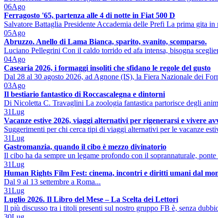
06
Ago
Ferragosto '65, partenza alle 4 di notte in Fiat 500 D
Salvatore Battaglia Presidente Accademia delle Prefi La prima gita in 
05
Ago
Abruzzo. Anello di Lama Bianca, sparito, svanito, scomparso.
Luciano Pellegrini Con il caldo torrido ed afa intensa, bisogna sceglier
04
Ago
Casearia 2026, i formaggi insoliti che sfidano le regole del gusto
Dal 28 al 30 agosto 2026, ad Agnone (IS), la Fiera Nazionale dei Form
03
Ago
Il bestiario fantastico di Roccascalegna e dintorni
Di Nicoletta C. Travaglini La zoologia fantastica partorisce degli ani
31
Lug
Vacanze estive 2026, viaggi alternativi per rigenerarsi e vivere a
Suggerimenti per chi cerca tipi di viaggi alternativi per le vacanze est
31
Lug
Gastromanzia, quando il cibo è mezzo divinatorio
Il cibo ha da sempre un legame profondo con il soprannaturale, ponte 
31
Lug
Human Rights Film Fest: cinema, incontri e diritti umani dal mo
Dal 9 al 13 settembre a Roma...
31
Lug
Luglio 2026. Il Libro del Mese – La Scelta dei Lettori
Il più discusso tra i titoli presenti sul nostro gruppo FB è, senza dubbio
30
Lug