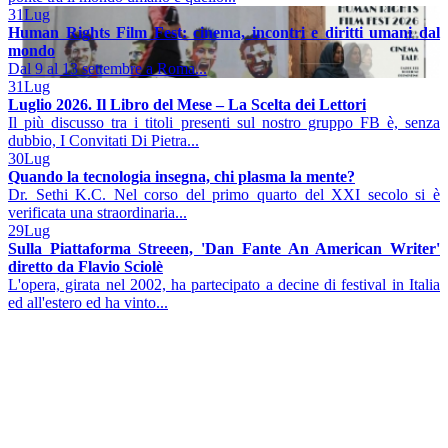
31
Lug
Human Rights Film Fest: cinema, incontri e diritti umani dal
mondo
Dal 9 al 13 settembre a Roma...
31
Lug
Luglio 2026. Il Libro del Mese – La Scelta dei Lettori
Il più discusso tra i titoli presenti sul nostro gruppo FB è, senza
dubbio, I Convitati Di Pietra...
30
Lug
Quando la tecnologia insegna, chi plasma la mente?
Dr. Sethi K.C. Nel corso del primo quarto del XXI secolo si è
verificata una straordinaria...
29
Lug
Sulla Piattaforma Streeen, 'Dan Fante An American Writer'
diretto da Flavio Sciolè
L'opera, girata nel 2002, ha partecipato a decine di festival in Italia
ed all'estero ed ha vinto...