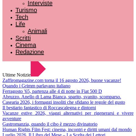
Interviste
Turismo
Tech
Life
Animali
Scritti
Cinema
Redazione
Ultime Notizie
Zaffiromagazine.com torna il 16 agosto 2026, buone vacanze!
Quando i Grimm parlavano italiano
Ferragosto '65, partenza alle 4 di notte in Fiat 500 D
Abruzzo. Anello di Lama Bianca, sparito, svanito, scomparso.
Casearia 2026, i formaggi insoliti che sfidano le regole del gusto
Il bestiario fantastico di Roccascalegna e dintorni
Vacanze estive 2026, viaggi alternativi per rigenerarsi e vivere
avventure
Gastromanzia, quando il cibo è mezzo divinatorio
Human Rights Film Fest: cinema, incontri e diritti umani dal mondo
Luglio 2026. Il Libro del Mese – La Scelta dei Lettori