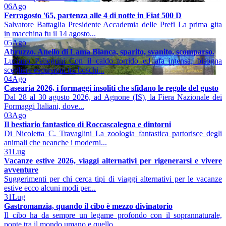
06
Ago
Ferragosto '65, partenza alle 4 di notte in Fiat 500 D
Salvatore Battaglia Presidente Accademia delle Prefi La prima gita
in macchina fu il 14 agosto...
05
Ago
Abruzzo. Anello di Lama Bianca, sparito, svanito, scomparso.
Luciano Pellegrini Con il caldo torrido ed afa intensa, bisogna
scegliere escursioni tra boschi...
04
Ago
Casearia 2026, i formaggi insoliti che sfidano le regole del gusto
Dal 28 al 30 agosto 2026, ad Agnone (IS), la Fiera Nazionale dei
Formaggi Italiani, dove...
03
Ago
Il bestiario fantastico di Roccascalegna e dintorni
Di Nicoletta C. Travaglini La zoologia fantastica partorisce degli
animali che neanche i moderni...
31
Lug
Vacanze estive 2026, viaggi alternativi per rigenerarsi e vivere
avventure
Suggerimenti per chi cerca tipi di viaggi alternativi per le vacanze
estive ecco alcuni modi per...
31
Lug
Gastromanzia, quando il cibo è mezzo divinatorio
Il cibo ha da sempre un legame profondo con il soprannaturale,
ponte tra il mondo umano e quello...