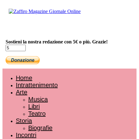
Sostieni la nostra redazione con 5€ o più. Grazie!
Home
Intrattenimento
Arte
Musica
Libri
Teatro
Storia
Biografie
Incontri