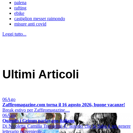
palena
rafting
ebike
castiglion messer raimondo
misure anti covid
Leggi tutto...
Ultimi Articoli
06
Ago
Zaffiromagazine.com torna il 16 agosto 2026, buone vacanze!
Break estivo per Zaffiromagazine....
06
Ago
Quando i Grimm parlavano italiano
Di Nicoletta Camilla Travaglini E’ notorio che la fiaba è un genere
letterario proveniente...