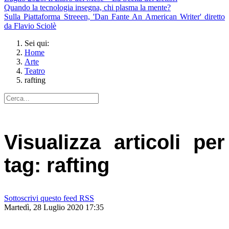
Quando la tecnologia insegna, chi plasma la mente?
Sulla Piattaforma Streeen, 'Dan Fante An American Writer' diretto
da Flavio Sciolè
Sei qui:
Home
Arte
Teatro
rafting
Visualizza articoli per
tag: rafting
Sottoscrivi questo feed RSS
Martedì, 28 Luglio 2020 17:35