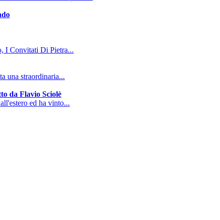
ndo
, I Convitati Di Pietra...
a una straordinaria...
to da Flavio Sciolè
all'estero ed ha vinto...