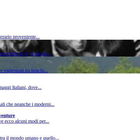
erario proveniente...
macchina fu il 14 agosto...
e escursioni tra boschi...
aggi Italiani, dove...
mali che neanche i moderni...
vventure
ive ecco alcuni modi per...
tra il mondo umano e quello...