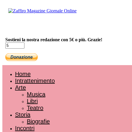
Sostieni la nostra redazione con 5€ o più. Grazie!
Home
Intrattenimento
Arte
Musica
Libri
Teatro
Storia
Biografie
Incontri