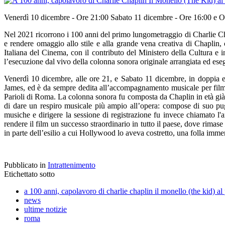
Venerdì 10 dicembre - Ore 21:00 Sabato 11 dicembre - Ore 16:00 e O
Nel 2021 ricorrono i 100 anni del primo lungometraggio di Charlie Cha
e rendere omaggio allo stile e alla grande vena creativa di Chaplin,
Italiana del Cinema, con il contributo del Ministero della Cultura 
l’esecuzione dal vivo della colonna sonora originale arrangiata ed ese
Venerdì 10 dicembre, alle ore 21, e Sabato 11 dicembre, in doppia ese
James, ed è da sempre dedita all’accompagnamento musicale per film m
Parioli di Roma. La colonna sonora fu composta da Chaplin in età già av
di dare un respiro musicale più ampio all’opera: compose di suo pugn
musiche e dirigere la sessione di registrazione fu invece chiamato l'a
rendere il film un successo straordinario in tutto il paese, dove rimas
in parte dell’esilio a cui Hollywood lo aveva costretto, una folla im
Pubblicato in
Intrattenimento
Etichettato sotto
a 100 anni, capolavoro di charlie chaplin il monello (the kid) al
news
ultime notizie
roma