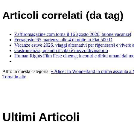
Articoli correlati (da tag)
Zaffiromagazine.com torna il 16 agosto 2026, buone vacanze!
Ferragosto '65, partenza alle 4 di notte in Fiat 500 D
Vacanze estive 2026, viaggi alternativi per rigenerarsi e vivere
Gastromanzia, quando il cibo è mezzo divinatorio
Human Rights Film Fest: cinema, incontri e diritti umani dal 
Altro in questa categoria:
« Alice! In Wonderland in prima assoluta a
Torna in alto
Ultimi Articoli