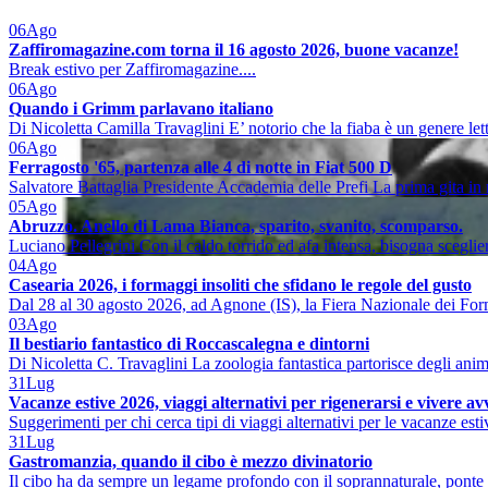
06
Ago
Zaffiromagazine.com torna il 16 agosto 2026, buone vacanze!
Break estivo per Zaffiromagazine....
06
Ago
Quando i Grimm parlavano italiano
Di Nicoletta Camilla Travaglini E’ notorio che la fiaba è un genere lett
06
Ago
Ferragosto '65, partenza alle 4 di notte in Fiat 500 D
Salvatore Battaglia Presidente Accademia delle Prefi La prima gita in 
05
Ago
Abruzzo. Anello di Lama Bianca, sparito, svanito, scomparso.
Luciano Pellegrini Con il caldo torrido ed afa intensa, bisogna sceglier
04
Ago
Casearia 2026, i formaggi insoliti che sfidano le regole del gusto
Dal 28 al 30 agosto 2026, ad Agnone (IS), la Fiera Nazionale dei Form
03
Ago
Il bestiario fantastico di Roccascalegna e dintorni
Di Nicoletta C. Travaglini La zoologia fantastica partorisce degli ani
31
Lug
Vacanze estive 2026, viaggi alternativi per rigenerarsi e vivere a
Suggerimenti per chi cerca tipi di viaggi alternativi per le vacanze est
31
Lug
Gastromanzia, quando il cibo è mezzo divinatorio
Il cibo ha da sempre un legame profondo con il soprannaturale, ponte 