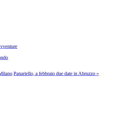
 avventure
mondo
 Milano
Panariello, a febbraio due date in Abruzzo »