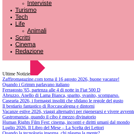
Interviste
Turismo
Tech
Life
Animali
Scritti
Cinema
Redazione
Ultime Notizie
Zaffiromagazine.com torna il 16 agosto 2026, buone vacanze!
Quando i Grimm parlavano italiano
Ferragosto '65, partenza alle 4 di notte in Fiat 500 D
Abruzzo. Anello di Lama Bianca, sparito, svanito, scomparso.
Casearia 2026, i formaggi insoliti che sfidano le regole del gusto
Il bestiario fantastico di Roccascalegna e dintorni
Vacanze estive 2026, viaggi alternativi per rigenerarsi e vivere avvent
Gastromanzia, quando il cibo è mezzo divinatorio
Human Rights Film Fest: cinema, incontri e diritti umani dal mondo
Luglio 2026. Il Libro del Mese – La Scelta dei Lettori
Quando la tecnologia insegna, chi plasma la mente?