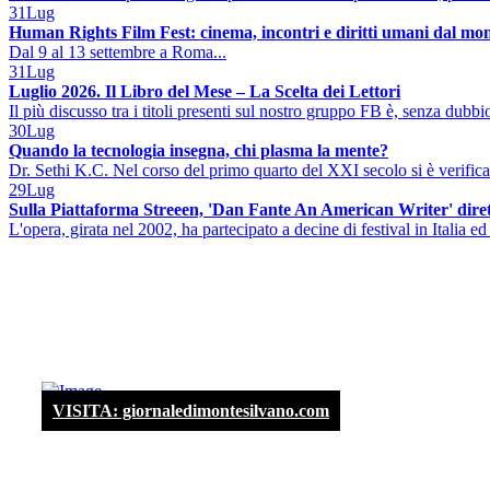
31
Lug
Human Rights Film Fest: cinema, incontri e diritti umani dal mo
Dal 9 al 13 settembre a Roma...
31
Lug
Luglio 2026. Il Libro del Mese – La Scelta dei Lettori
Il più discusso tra i titoli presenti sul nostro gruppo FB è, senza dubbio
30
Lug
Quando la tecnologia insegna, chi plasma la mente?
Dr. Sethi K.C. Nel corso del primo quarto del XXI secolo si è verificat
29
Lug
Sulla Piattaforma Streeen, 'Dan Fante An American Writer' diret
L'opera, girata nel 2002, ha partecipato a decine di festival in Italia ed 
VISITA: giornaledimontesilvano.com