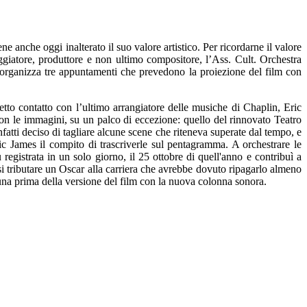
nche oggi inalterato il suo valore artistico. Per ricordarne il valore
ggiatore, produttore e non ultimo compositore, l’Ass. Cult. Orchestra
 organizza tre appuntamenti che prevedono la proiezione del film con
etto contatto con l’ultimo arrangiatore delle musiche di Chaplin, Eric
on le immagini, su un palco di eccezione: quello del rinnovato Teatro
fatti deciso di tagliare alcune scene che riteneva superate dal tempo, e
ic James il compito di trascriverle sul pentagramma. A orchestrare le
registrata in un solo giorno, il 25 ottobre di quell'anno e contribuì a
rsi tributare un Oscar alla carriera che avrebbe dovuto ripagarlo almeno
una prima della versione del film con la nuova colonna sonora.