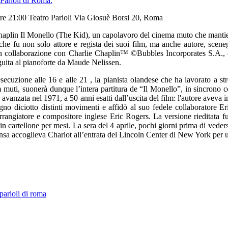
re 21:00 Teatro Parioli Via Giosuè Borsi 20, Roma
plin Il Monello (The Kid), un capolavoro del cinema muto che mantiene a
 che fu non solo attore e regista dei suoi film, ma anche autore, scene
e in collaborazione con Charlie Chaplin™ ©Bubbles Incorporates S.A.,
guita al pianoforte da Maude Nelissen.
cuzione alle 16 e alle 21 , la pianista olandese che ha lavorato a str
uti, suonerà dunque l’intera partitura de “Il Monello”, in sincrono c
anzata nel 1971, a 50 anni esatti dall’uscita del film: l'autore aveva in
o diciotto distinti movimenti e affidò al suo fedele collaboratore Er
rrangiatore e compositore inglese Eric Rogers. La versione rieditata fu 
e in cartellone per mesi. La sera del 4 aprile, pochi giorni prima di vede
mensa accoglieva Charlot all’entrata del Lincoln Center di New York per 
 parioli di roma