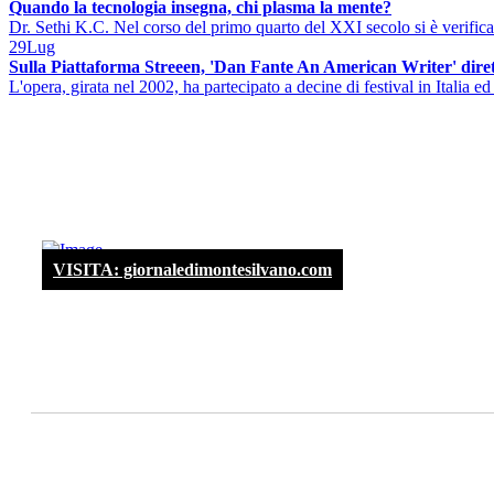
Quando la tecnologia insegna, chi plasma la mente?
Dr. Sethi K.C. Nel corso del primo quarto del XXI secolo si è verificat
29
Lug
Sulla Piattaforma Streeen, 'Dan Fante An American Writer' diret
L'opera, girata nel 2002, ha partecipato a decine di festival in Italia ed 
VISITA: giornaledimontesilvano.com