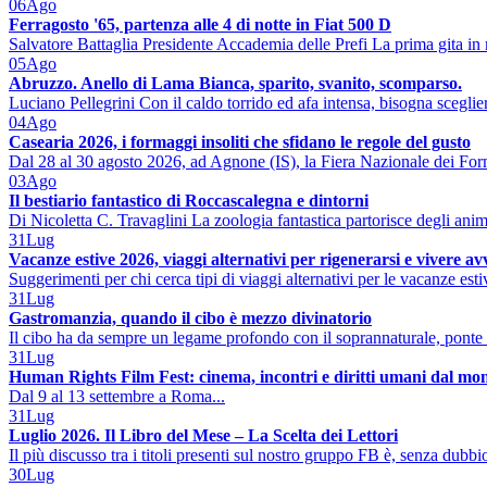
06
Ago
Ferragosto '65, partenza alle 4 di notte in Fiat 500 D
Salvatore Battaglia Presidente Accademia delle Prefi La prima gita in 
05
Ago
Abruzzo. Anello di Lama Bianca, sparito, svanito, scomparso.
Luciano Pellegrini Con il caldo torrido ed afa intensa, bisogna sceglier
04
Ago
Casearia 2026, i formaggi insoliti che sfidano le regole del gusto
Dal 28 al 30 agosto 2026, ad Agnone (IS), la Fiera Nazionale dei Form
03
Ago
Il bestiario fantastico di Roccascalegna e dintorni
Di Nicoletta C. Travaglini La zoologia fantastica partorisce degli ani
31
Lug
Vacanze estive 2026, viaggi alternativi per rigenerarsi e vivere a
Suggerimenti per chi cerca tipi di viaggi alternativi per le vacanze est
31
Lug
Gastromanzia, quando il cibo è mezzo divinatorio
Il cibo ha da sempre un legame profondo con il soprannaturale, ponte 
31
Lug
Human Rights Film Fest: cinema, incontri e diritti umani dal mo
Dal 9 al 13 settembre a Roma...
31
Lug
Luglio 2026. Il Libro del Mese – La Scelta dei Lettori
Il più discusso tra i titoli presenti sul nostro gruppo FB è, senza dubbio
30
Lug