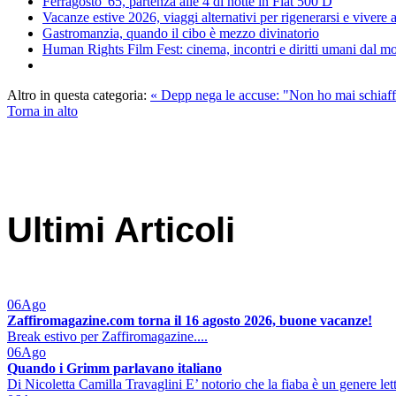
Ferragosto '65, partenza alle 4 di notte in Fiat 500 D
Vacanze estive 2026, viaggi alternativi per rigenerarsi e vivere
Gastromanzia, quando il cibo è mezzo divinatorio
Human Rights Film Fest: cinema, incontri e diritti umani dal 
Altro in questa categoria:
« Depp nega le accuse: "Non ho mai schia
Torna in alto
Ultimi Articoli
06
Ago
Zaffiromagazine.com torna il 16 agosto 2026, buone vacanze!
Break estivo per Zaffiromagazine....
06
Ago
Quando i Grimm parlavano italiano
Di Nicoletta Camilla Travaglini E’ notorio che la fiaba è un genere lett