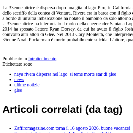
La 33enne attrice è dispersa dopo una gita al lago Piru, in California.
dello sceriffo della contea di Ventura, Rivera era in barca con il figli
a bordo di un'altra imbarcazione ha notato il bambino da solo attorno a
la 33enne attrice ha interpretato il ruolo della cheerleader Santana Lope
2014 ha sposato l'attore Ryan Dorsey, da cui ha avuto il figlio Jo
coinvolto altri attori di Glee. Nel 2013 Cory Monteith, che interpreta
35enne Noah Puckerman è morto probabilmente suicida. L'attore, qualc
Pubblicato in
Intrattenimento
Etichettato sotto
naya rivera dispersa nel lago, si teme morte star di glee
news
ultime notizie
glee
Articoli correlati (da tag)
Zaffiromagazine.com torna il 16 agosto 2026, buone vacanze!