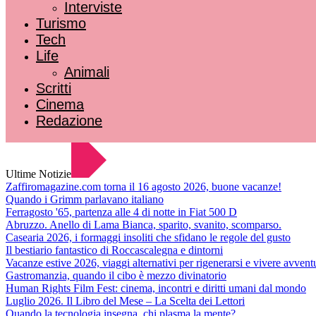
Interviste
Turismo
Tech
Life
Animali
Scritti
Cinema
Redazione
Ultime Notizie
Zaffiromagazine.com torna il 16 agosto 2026, buone vacanze!
Quando i Grimm parlavano italiano
Ferragosto '65, partenza alle 4 di notte in Fiat 500 D
Abruzzo. Anello di Lama Bianca, sparito, svanito, scomparso.
Casearia 2026, i formaggi insoliti che sfidano le regole del gusto
Il bestiario fantastico di Roccascalegna e dintorni
Vacanze estive 2026, viaggi alternativi per rigenerarsi e vivere avvent
Gastromanzia, quando il cibo è mezzo divinatorio
Human Rights Film Fest: cinema, incontri e diritti umani dal mondo
Luglio 2026. Il Libro del Mese – La Scelta dei Lettori
Quando la tecnologia insegna, chi plasma la mente?