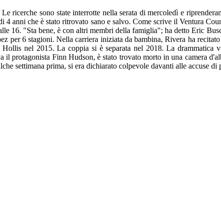
 Le ricerche sono state interrotte nella serata di mercoledì e riprendera
o di 4 anni che è stato ritrovato sano e salvo. Come scrive il Ventura Coun
lle 16. "Sta bene, è con altri membri della famiglia"; ha detto Eric Busch
z per 6 stagioni. Nella carriera iniziata da bambina, Rivera ha recitato i
sh Hollis nel 2015. La coppia si è separata nel 2018. La drammatica v
va il protagonista Finn Hudson, è stato trovato morto in una camera d'alb
he settimana prima, si era dichiarato colpevole davanti alle accuse di