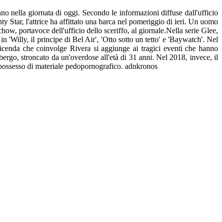
nno nella giornata di oggi. Secondo le informazioni diffuse dall'ufficio
ty Star, l'attrice ha affittato una barca nel pomeriggio di ieri. Un uomo
ow, portavoce dell'ufficio dello sceriffo, al giornale.Nella serie Glee,
n 'Willy, il principe di Bel Air', 'Otto sotto un tetto' e 'Baywatch'. Nel
icenda che coinvolge Rivera si aggiunge ai tragici eventi che hanno
ergo, stroncato da un'overdose all'età di 31 anni. Nel 2018, invece, il
 possesso di materiale pedopornografico. adnkronos