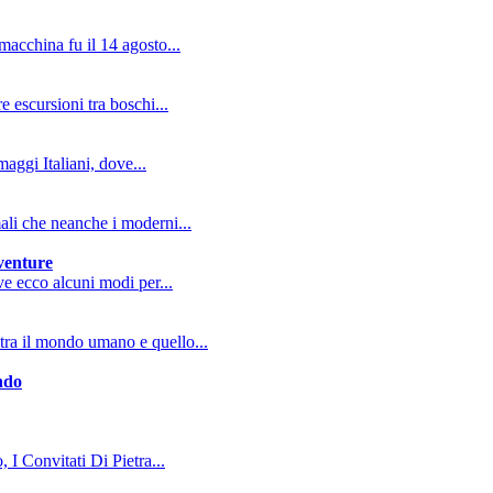
macchina fu il 14 agosto...
e escursioni tra boschi...
aggi Italiani, dove...
mali che neanche i moderni...
vventure
ive ecco alcuni modi per...
tra il mondo umano e quello...
ndo
, I Convitati Di Pietra...