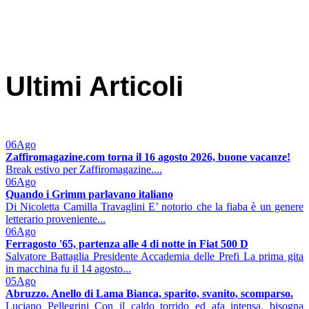
Ultimi Articoli
06
Ago
Zaffiromagazine.com torna il 16 agosto 2026, buone vacanze!
Break estivo per Zaffiromagazine....
06
Ago
Quando i Grimm parlavano italiano
Di Nicoletta Camilla Travaglini E’ notorio che la fiaba è un genere
letterario proveniente...
06
Ago
Ferragosto '65, partenza alle 4 di notte in Fiat 500 D
Salvatore Battaglia Presidente Accademia delle Prefi La prima gita
in macchina fu il 14 agosto...
05
Ago
Abruzzo. Anello di Lama Bianca, sparito, svanito, scomparso.
Luciano Pellegrini Con il caldo torrido ed afa intensa, bisogna