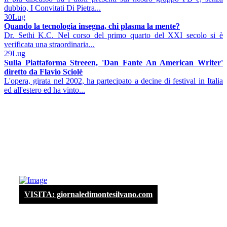
dubbio, I Convitati Di Pietra...
30
Lug
Quando la tecnologia insegna, chi plasma la mente?
Dr. Sethi K.C. Nel corso del primo quarto del XXI secolo si è
verificata una straordinaria...
29
Lug
Sulla Piattaforma Streeen, 'Dan Fante An American Writer'
diretto da Flavio Sciolè
L'opera, girata nel 2002, ha partecipato a decine di festival in Italia
ed all'estero ed ha vinto...
VISITA: giornaledimontesilvano.com