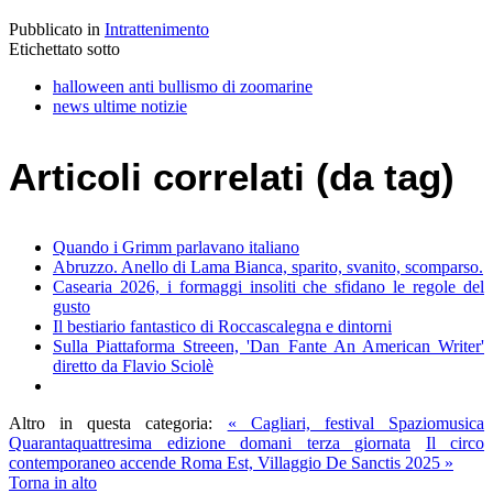
Pubblicato in
Intrattenimento
Etichettato sotto
halloween anti bullismo di zoomarine
news ultime notizie
Articoli correlati (da tag)
Quando i Grimm parlavano italiano
Abruzzo. Anello di Lama Bianca, sparito, svanito, scomparso.
Casearia 2026, i formaggi insoliti che sfidano le regole del
gusto
Il bestiario fantastico di Roccascalegna e dintorni
Sulla Piattaforma Streeen, 'Dan Fante An American Writer'
diretto da Flavio Sciolè
Altro in questa categoria:
« Cagliari, festival Spaziomusica
Quarantaquattresima edizione domani terza giornata
Il circo
contemporaneo accende Roma Est, Villaggio De Sanctis 2025 »
Torna in alto