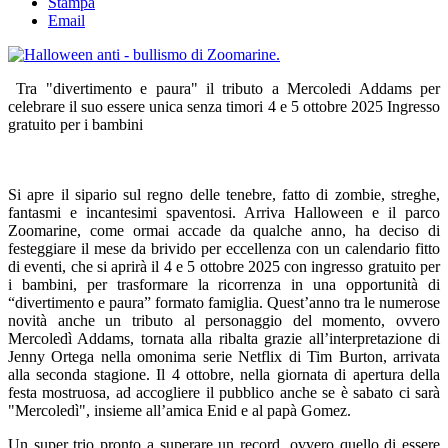
Stampa
Email
Tra "divertimento e paura" il tributo a Mercoledi Addams per
celebrare il suo essere unica senza timori 4 e 5 ottobre 2025 Ingresso
gratuito per i bambini
Si apre il sipario sul regno delle tenebre, fatto di zombie, streghe,
fantasmi e incantesimi spaventosi. Arriva Halloween e il parco
Zoomarine, come ormai accade da qualche anno, ha deciso di
festeggiare il mese da brivido per eccellenza con un calendario fitto
di eventi, che si aprirà il 4 e 5 ottobre 2025 con ingresso gratuito per
i bambini, per trasformare la ricorrenza in una opportunità di
“divertimento e paura” formato famiglia. Quest’anno tra le numerose
novità anche un tributo al personaggio del momento, ovvero
Mercoledì Addams, tornata alla ribalta grazie all’interpretazione di
Jenny Ortega nella omonima serie Netflix di Tim Burton, arrivata
alla seconda stagione. Il 4 ottobre, nella giornata di apertura della
festa mostruosa, ad accogliere il pubblico anche se è sabato ci sarà
"Mercoledì", insieme all’amica Enid e al papà Gomez.
Un super trio pronto a superare un record, ovvero quello di essere