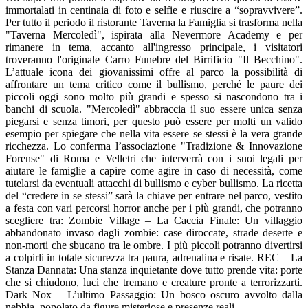
immortalati in centinaia di foto e selfie e riuscire a “sopravvivere”.
Per tutto il periodo il ristorante Taverna la Famiglia si trasforma nella
"Taverna Mercoledì", ispirata alla Nevermore Academy e per
rimanere in tema, accanto all'ingresso principale, i visitatori
troveranno l'originale Carro Funebre del Birrificio "Il Becchino".
L’attuale icona dei giovanissimi offre al parco la possibilità di
affrontare un tema critico come il bullismo, perché le paure dei
piccoli oggi sono molto più grandi e spesso si nascondono tra i
banchi di scuola. "Mercoledì" abbraccia il suo essere unica senza
piegarsi e senza timori, per questo può essere per molti un valido
esempio per spiegare che nella vita essere se stessi è la vera grande
ricchezza. Lo conferma l’associazione "Tradizione & Innovazione
Forense" di Roma e Velletri che interverrà con i suoi legali per
aiutare le famiglie a capire come agire in caso di necessità, come
tutelarsi da eventuali attacchi di bullismo e cyber bullismo. La ricetta
del “credere in se stessi” sarà la chiave per entrare nel parco, vestito
a festa con vari percorsi horror anche per i più grandi, che potranno
scegliere tra: Zombie Village – La Caccia Finale: Un villaggio
abbandonato invaso dagli zombie: case diroccate, strade deserte e
non-morti che sbucano tra le ombre. I più piccoli potranno divertirsi
a colpirli in totale sicurezza tra paura, adrenalina e risate. REC – La
Stanza Dannata: Una stanza inquietante dove tutto prende vita: porte
che si chiudono, luci che tremano e creature pronte a terrorizzarti.
Dark Nox – L’ultimo Passaggio: Un bosco oscuro avvolto dalla
nebbia, popolato da figure misteriose e presenze reali.