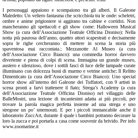
I personaggi appaiono e scompaiono tra gli alberi. Il Galeone
Maledetto: Un veliero fantasma che scricchiola tra le onde: scheletri,
ombre e anime prigioniere si aggirano tra cabine e corridoi. Non
mancheranno gli spettacoli e gli show come: Halloween Musical
Show (a cura dell’Associazione Teatrale Officina Dioniso): Nella
notta più paurosa dell’anno, quattro attori scapestrati e decisamente
sopra le righe cercheranno di mettere in scena la storia più
spaventosa mai raccontata.; Mezzanotte Al Museo (a cura
dell’Associazione Circo Bianco): una commedia horror davvero
divertente e piena di colpi di scena. Immagina un grande museo,
austero e silenzioso, dove i sottili fasci di luce delle lampade curate
illuminano con dolcezza busti di marmo e vetrine antiche; Il Relitto
Dimenticato (a cura dell’Associazione Circo Bianco): Uno special
horror show all’interno del Galeone dei Tuffatori, con 9 artisti in
scena pronti a farvi trattenere il fiato; Strega’s Academy (a cura
dell’Associazione Teatrale Officina Dioniso) nel villaggio delle
BalleMostri, una lezione di incantesimi adatta ai più piccoli, per
trovare la parola magica perfetta insieme ad una strega e uno
stregone un po’ smemorati. E per i piccoli immancabile anche il
laboratorio ZuccArt, durante il quale i bambini potranno decorare la
loro la zucca e poi portarla a casa come souvenir da brivido. Per info
www.zoomarine.it