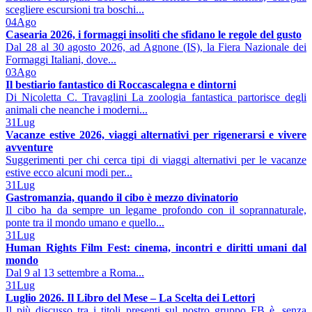
scegliere escursioni tra boschi...
04
Ago
Casearia 2026, i formaggi insoliti che sfidano le regole del gusto
Dal 28 al 30 agosto 2026, ad Agnone (IS), la Fiera Nazionale dei
Formaggi Italiani, dove...
03
Ago
Il bestiario fantastico di Roccascalegna e dintorni
Di Nicoletta C. Travaglini La zoologia fantastica partorisce degli
animali che neanche i moderni...
31
Lug
Vacanze estive 2026, viaggi alternativi per rigenerarsi e vivere
avventure
Suggerimenti per chi cerca tipi di viaggi alternativi per le vacanze
estive ecco alcuni modi per...
31
Lug
Gastromanzia, quando il cibo è mezzo divinatorio
Il cibo ha da sempre un legame profondo con il soprannaturale,
ponte tra il mondo umano e quello...
31
Lug
Human Rights Film Fest: cinema, incontri e diritti umani dal
mondo
Dal 9 al 13 settembre a Roma...
31
Lug
Luglio 2026. Il Libro del Mese – La Scelta dei Lettori
Il più discusso tra i titoli presenti sul nostro gruppo FB è, senza