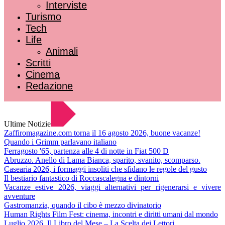
Interviste
Turismo
Tech
Life
Animali
Scritti
Cinema
Redazione
Ultime Notizie
Zaffiromagazine.com torna il 16 agosto 2026, buone vacanze!
Quando i Grimm parlavano italiano
Ferragosto '65, partenza alle 4 di notte in Fiat 500 D
Abruzzo. Anello di Lama Bianca, sparito, svanito, scomparso.
Casearia 2026, i formaggi insoliti che sfidano le regole del gusto
Il bestiario fantastico di Roccascalegna e dintorni
Vacanze estive 2026, viaggi alternativi per rigenerarsi e vivere
avventure
Gastromanzia, quando il cibo è mezzo divinatorio
Human Rights Film Fest: cinema, incontri e diritti umani dal mondo
Luglio 2026. Il Libro del Mese – La Scelta dei Lettori