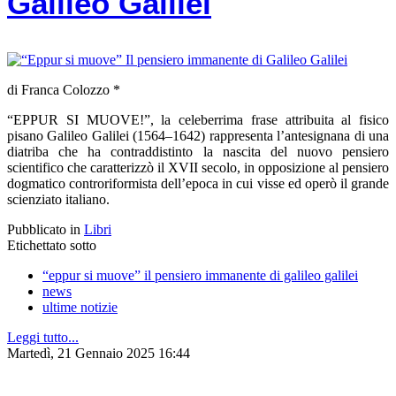
Galileo Galilei
di Franca Colozzo *
“EPPUR SI MUOVE!”, la celeberrima frase attribuita al fisico
pisano Galileo Galilei (1564–1642) rappresenta l’antesignana di una
diatriba che ha contraddistinto la nascita del nuovo pensiero
scientifico che caratterizzò il XVII secolo, in opposizione al pensiero
dogmatico controriformista dell’epoca in cui visse ed operò il grande
scienziato italiano.
Pubblicato in
Libri
Etichettato sotto
“eppur si muove” il pensiero immanente di galileo galilei
news
ultime notizie
Leggi tutto...
Martedì, 21 Gennaio 2025 16:44