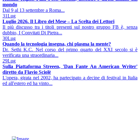
mondo
Dal 9 al 13 settembre a Roma...
31
Lug
Luglio 2026. Il Libro del Mese – La Scelta dei Lettori
Il più discusso tra i titoli presenti sul nostro gruppo FB è, senza
dubbio, I Convitati Di Pietra...
30
Lug
Quando la tecnologia insegna, chi plasma la mente?
Dr. Sethi K.C. Nel corso del primo quarto del XXI secolo si è
verificata una straordinaria...
29
Lug
Sulla Piattaforma Streeen, 'Dan Fante An American Writer'
diretto da Flavio Sciolè
L'opera, girata nel 2002, ha partecipato a decine di festival in Italia
ed all'estero ed ha vinto...