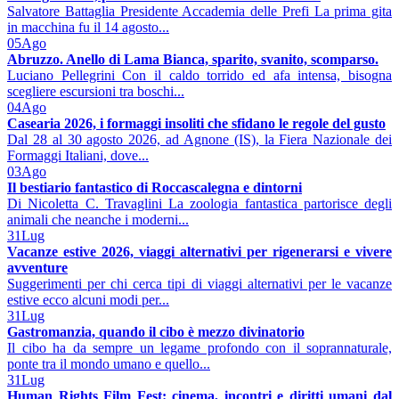
Salvatore Battaglia Presidente Accademia delle Prefi La prima gita
in macchina fu il 14 agosto...
05
Ago
Abruzzo. Anello di Lama Bianca, sparito, svanito, scomparso.
Luciano Pellegrini Con il caldo torrido ed afa intensa, bisogna
scegliere escursioni tra boschi...
04
Ago
Casearia 2026, i formaggi insoliti che sfidano le regole del gusto
Dal 28 al 30 agosto 2026, ad Agnone (IS), la Fiera Nazionale dei
Formaggi Italiani, dove...
03
Ago
Il bestiario fantastico di Roccascalegna e dintorni
Di Nicoletta C. Travaglini La zoologia fantastica partorisce degli
animali che neanche i moderni...
31
Lug
Vacanze estive 2026, viaggi alternativi per rigenerarsi e vivere
avventure
Suggerimenti per chi cerca tipi di viaggi alternativi per le vacanze
estive ecco alcuni modi per...
31
Lug
Gastromanzia, quando il cibo è mezzo divinatorio
Il cibo ha da sempre un legame profondo con il soprannaturale,
ponte tra il mondo umano e quello...
31
Lug
Human Rights Film Fest: cinema, incontri e diritti umani dal