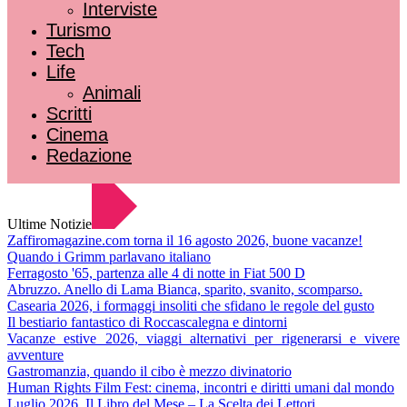
Interviste
Turismo
Tech
Life
Animali
Scritti
Cinema
Redazione
Ultime Notizie
Zaffiromagazine.com torna il 16 agosto 2026, buone vacanze!
Quando i Grimm parlavano italiano
Ferragosto '65, partenza alle 4 di notte in Fiat 500 D
Abruzzo. Anello di Lama Bianca, sparito, svanito, scomparso.
Casearia 2026, i formaggi insoliti che sfidano le regole del gusto
Il bestiario fantastico di Roccascalegna e dintorni
Vacanze estive 2026, viaggi alternativi per rigenerarsi e vivere
avventure
Gastromanzia, quando il cibo è mezzo divinatorio
Human Rights Film Fest: cinema, incontri e diritti umani dal mondo
Luglio 2026. Il Libro del Mese – La Scelta dei Lettori