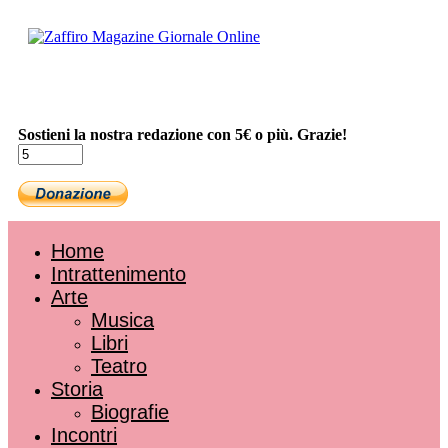
Sostieni la nostra redazione con 5€ o più. Grazie!
Home
Intrattenimento
Arte
Musica
Libri
Teatro
Storia
Biografie
Incontri