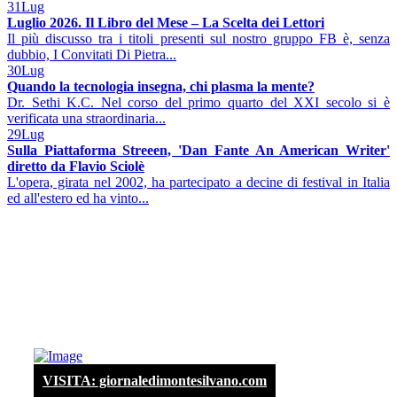
31
Lug
Luglio 2026. Il Libro del Mese – La Scelta dei Lettori
Il più discusso tra i titoli presenti sul nostro gruppo FB è, senza
dubbio, I Convitati Di Pietra...
30
Lug
Quando la tecnologia insegna, chi plasma la mente?
Dr. Sethi K.C. Nel corso del primo quarto del XXI secolo si è
verificata una straordinaria...
29
Lug
Sulla Piattaforma Streeen, 'Dan Fante An American Writer'
diretto da Flavio Sciolè
L'opera, girata nel 2002, ha partecipato a decine di festival in Italia
ed all'estero ed ha vinto...
VISITA: giornaledimontesilvano.com