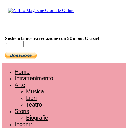
Sostieni la nostra redazione con 5€ o più. Grazie!
Home
Intrattenimento
Arte
Musica
Libri
Teatro
Storia
Biografie
Incontri