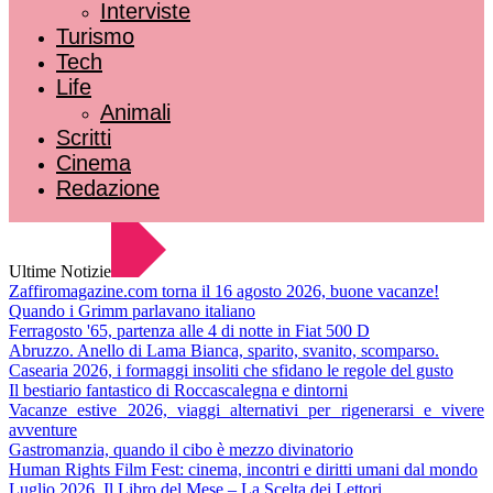
Interviste
Turismo
Tech
Life
Animali
Scritti
Cinema
Redazione
Ultime Notizie
Zaffiromagazine.com torna il 16 agosto 2026, buone vacanze!
Quando i Grimm parlavano italiano
Ferragosto '65, partenza alle 4 di notte in Fiat 500 D
Abruzzo. Anello di Lama Bianca, sparito, svanito, scomparso.
Casearia 2026, i formaggi insoliti che sfidano le regole del gusto
Il bestiario fantastico di Roccascalegna e dintorni
Vacanze estive 2026, viaggi alternativi per rigenerarsi e vivere
avventure
Gastromanzia, quando il cibo è mezzo divinatorio
Human Rights Film Fest: cinema, incontri e diritti umani dal mondo
Luglio 2026. Il Libro del Mese – La Scelta dei Lettori