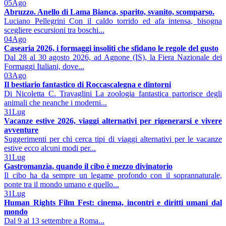
05
Ago
Abruzzo. Anello di Lama Bianca, sparito, svanito, scomparso.
Luciano Pellegrini Con il caldo torrido ed afa intensa, bisogna
scegliere escursioni tra boschi...
04
Ago
Casearia 2026, i formaggi insoliti che sfidano le regole del gusto
Dal 28 al 30 agosto 2026, ad Agnone (IS), la Fiera Nazionale dei
Formaggi Italiani, dove...
03
Ago
Il bestiario fantastico di Roccascalegna e dintorni
Di Nicoletta C. Travaglini La zoologia fantastica partorisce degli
animali che neanche i moderni...
31
Lug
Vacanze estive 2026, viaggi alternativi per rigenerarsi e vivere
avventure
Suggerimenti per chi cerca tipi di viaggi alternativi per le vacanze
estive ecco alcuni modi per...
31
Lug
Gastromanzia, quando il cibo è mezzo divinatorio
Il cibo ha da sempre un legame profondo con il soprannaturale,
ponte tra il mondo umano e quello...
31
Lug
Human Rights Film Fest: cinema, incontri e diritti umani dal
mondo
Dal 9 al 13 settembre a Roma...