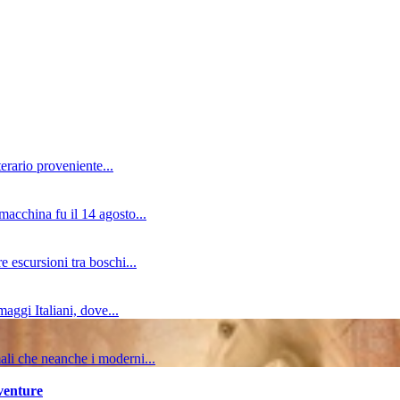
erario proveniente...
macchina fu il 14 agosto...
e escursioni tra boschi...
aggi Italiani, dove...
mali che neanche i moderni...
vventure