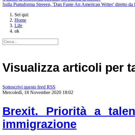
Sulla Piattaforma Streeen, 'Dan Fante An American Writer' diretto da 
Sei qui:
Home
Life
uk
Visualizza articoli per t
Sottoscrivi questo feed RSS
Mercoledì, 18 Novembre 2020 18:02
Brexit. Priorità a ta
immigrazione