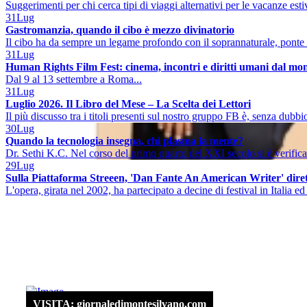
Suggerimenti per chi cerca tipi di viaggi alternativi per le vacanze est
31
Lug
Gastromanzia, quando il cibo è mezzo divinatorio
Il cibo ha da sempre un legame profondo con il soprannaturale, ponte 
31
Lug
Human Rights Film Fest: cinema, incontri e diritti umani dal mo
Dal 9 al 13 settembre a Roma...
31
Lug
Luglio 2026. Il Libro del Mese – La Scelta dei Lettori
Il più discusso tra i titoli presenti sul nostro gruppo FB è, senza dubbio
30
Lug
Quando la tecnologia insegna, chi plasma la mente?
Dr. Sethi K.C. Nel corso del primo quarto del XXI secolo si è verificat
29
Lug
Sulla Piattaforma Streeen, 'Dan Fante An American Writer' diret
L'opera, girata nel 2002, ha partecipato a decine di festival in Italia ed 
VISITA: giornaledimontesilvano.com