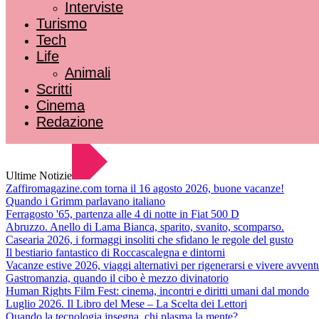
Interviste
Turismo
Tech
Life
Animali
Scritti
Cinema
Redazione
Ultime Notizie
Zaffiromagazine.com torna il 16 agosto 2026, buone vacanze!
Quando i Grimm parlavano italiano
Ferragosto '65, partenza alle 4 di notte in Fiat 500 D
Abruzzo. Anello di Lama Bianca, sparito, svanito, scomparso.
Casearia 2026, i formaggi insoliti che sfidano le regole del gusto
Il bestiario fantastico di Roccascalegna e dintorni
Vacanze estive 2026, viaggi alternativi per rigenerarsi e vivere avvent
Gastromanzia, quando il cibo è mezzo divinatorio
Human Rights Film Fest: cinema, incontri e diritti umani dal mondo
Luglio 2026. Il Libro del Mese – La Scelta dei Lettori
Quando la tecnologia insegna, chi plasma la mente?