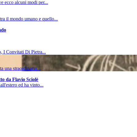
ive ecco alcuni modi per...
tra il mondo umano e quello...
ndo
, I Convitati Di Pietra...
a una straordinaria...
to da Flavio Sciolè
all'estero ed ha vinto...