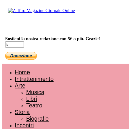
Sostieni la nostra redazione con 5€ o più. Grazie!
Home
Intrattenimento
Arte
Musica
Libri
Teatro
Storia
Biografie
Incontri