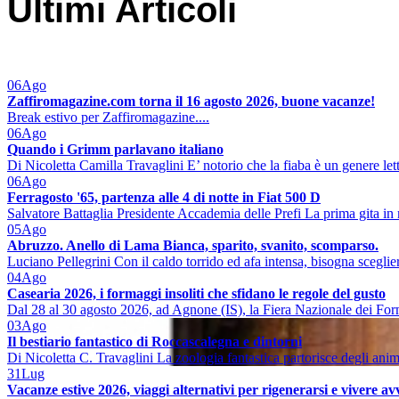
Ultimi Articoli
06
Ago
Zaffiromagazine.com torna il 16 agosto 2026, buone vacanze!
Break estivo per Zaffiromagazine....
06
Ago
Quando i Grimm parlavano italiano
Di Nicoletta Camilla Travaglini E’ notorio che la fiaba è un genere lett
06
Ago
Ferragosto '65, partenza alle 4 di notte in Fiat 500 D
Salvatore Battaglia Presidente Accademia delle Prefi La prima gita in 
05
Ago
Abruzzo. Anello di Lama Bianca, sparito, svanito, scomparso.
Luciano Pellegrini Con il caldo torrido ed afa intensa, bisogna sceglier
04
Ago
Casearia 2026, i formaggi insoliti che sfidano le regole del gusto
Dal 28 al 30 agosto 2026, ad Agnone (IS), la Fiera Nazionale dei Form
03
Ago
Il bestiario fantastico di Roccascalegna e dintorni
Di Nicoletta C. Travaglini La zoologia fantastica partorisce degli ani
31
Lug
Vacanze estive 2026, viaggi alternativi per rigenerarsi e vivere a