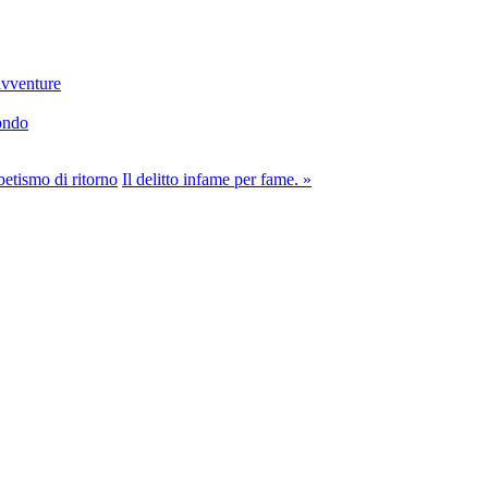
 avventure
mondo
betismo di ritorno
Il delitto infame per fame. »