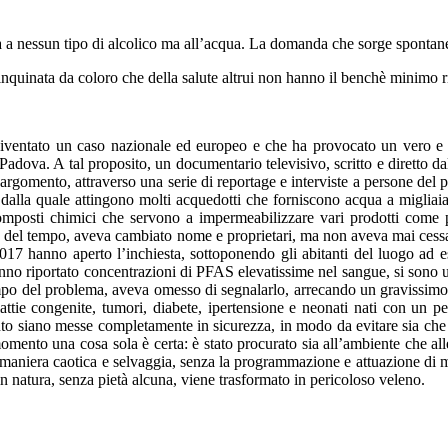
rita a nessun tipo di alcolico ma all’acqua. La domanda che sorge spont
inquinata da coloro che della salute altrui non hanno il benchè minimo r
iventato un caso nazionale ed europeo e che ha provocato un vero e p
 Padova. A tal proposito, un documentario televisivo, scritto e diretto d
 l’argomento, attraverso una serie di reportage e interviste a persone de
dalla quale attingono molti acquedotti che forniscono acqua a migliaia di
omposti chimici che servono a impermeabilizzare vari prodotti come p
o del tempo, aveva cambiato nome e proprietari, ma non aveva mai cessat
17 hanno aperto l’inchiesta, sottoponendo gli abitanti del luogo ad es
o riportato concentrazioni di PFAS elevatissime nel sangue, si sono unit
mpo del problema, aveva omesso di segnalarlo, arrecando un gravissimo d
tie congenite, tumori, diabete, ipertensione e neonati nati con un p
nto siano messe completamente in sicurezza, in modo da evitare sia che 
 momento una cosa sola è certa: è stato procurato sia all’ambiente che a
n maniera caotica e selvaggia, senza la programmazione e attuazione di me
 in natura, senza pietà alcuna, viene trasformato in pericoloso veleno.