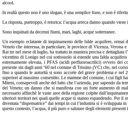
alcool.
In realtà questo non è uno slogan, è una semplice frase, e non è rife
La risposta, purtroppo, è retorica: l’acqua arreca danno quando viene 
Sono inquinati da decenni fiumi, mari, laghi, acque sotterranee.
Un esempio eclatante di inquinamento delle falde acquifere, ormai d
Veneto che interessa, in particolare, le province di Vicenza, Verona e
Rai tre nel mese di luglio, ha trattato in maniera precisa e dettagliata
vicentino di Lonigo nel cui sottosuolo si estende una falda acquifera 
estremamente elevata, i PFAS (acidi perfluoroacrilici) ovvero dei c
presente sin dagli anni ‘60 nel comune di Trissino (VC) che, nel cors
fino a quando le autorità si sono accorte del grave problema e nel 20
superiori al massimo consentito. Le mamme del comune, i cui figli hann
Miteni, consapevoli anche del fatto che l’azienda, pur sapendo da te
del Veneto; un danno che si manifesta con un forte aumento di malat
necessario affinchè le vaste aree della regione colpite dall’inquiname
ulteriori territori nei quali quelle acque si stanno espandendo. Per il
diventata “dispensatrice” dai tempi in cui l’industria si è sviluppata i
questo contesto, l’acqua, il più puro e salutare degli elementi presenti