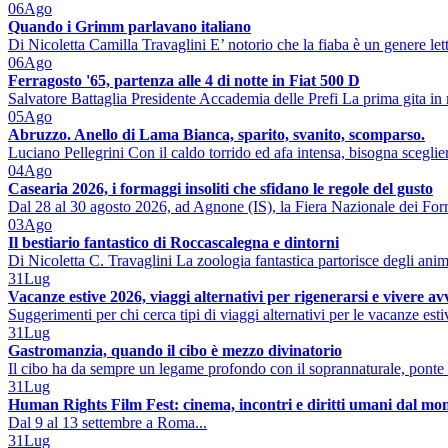
06
Ago
Quando i Grimm parlavano italiano
Di Nicoletta Camilla Travaglini E’ notorio che la fiaba è un genere lett
06
Ago
Ferragosto '65, partenza alle 4 di notte in Fiat 500 D
Salvatore Battaglia Presidente Accademia delle Prefi La prima gita in 
05
Ago
Abruzzo. Anello di Lama Bianca, sparito, svanito, scomparso.
Luciano Pellegrini Con il caldo torrido ed afa intensa, bisogna sceglier
04
Ago
Casearia 2026, i formaggi insoliti che sfidano le regole del gusto
Dal 28 al 30 agosto 2026, ad Agnone (IS), la Fiera Nazionale dei Form
03
Ago
Il bestiario fantastico di Roccascalegna e dintorni
Di Nicoletta C. Travaglini La zoologia fantastica partorisce degli ani
31
Lug
Vacanze estive 2026, viaggi alternativi per rigenerarsi e vivere a
Suggerimenti per chi cerca tipi di viaggi alternativi per le vacanze est
31
Lug
Gastromanzia, quando il cibo è mezzo divinatorio
Il cibo ha da sempre un legame profondo con il soprannaturale, ponte 
31
Lug
Human Rights Film Fest: cinema, incontri e diritti umani dal mo
Dal 9 al 13 settembre a Roma...
31
Lug