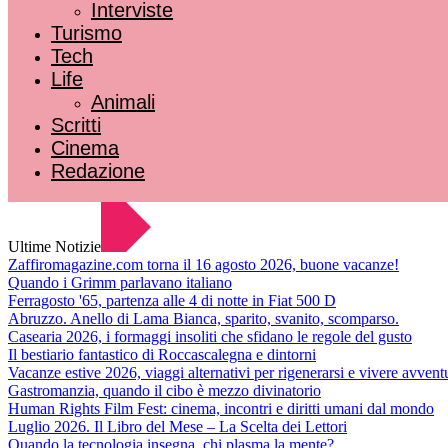
Interviste
Turismo
Tech
Life
Animali
Scritti
Cinema
Redazione
Ultime Notizie
Zaffiromagazine.com torna il 16 agosto 2026, buone vacanze!
Quando i Grimm parlavano italiano
Ferragosto '65, partenza alle 4 di notte in Fiat 500 D
Abruzzo. Anello di Lama Bianca, sparito, svanito, scomparso.
Casearia 2026, i formaggi insoliti che sfidano le regole del gusto
Il bestiario fantastico di Roccascalegna e dintorni
Vacanze estive 2026, viaggi alternativi per rigenerarsi e vivere avvent
Gastromanzia, quando il cibo è mezzo divinatorio
Human Rights Film Fest: cinema, incontri e diritti umani dal mondo
Luglio 2026. Il Libro del Mese – La Scelta dei Lettori
Quando la tecnologia insegna, chi plasma la mente?