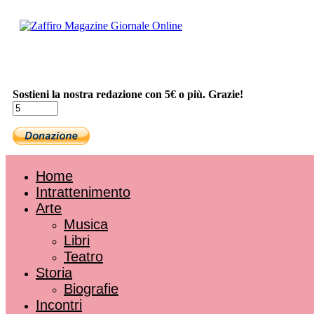
Sostieni la nostra redazione con 5€ o più. Grazie!
Home
Intrattenimento
Arte
Musica
Libri
Teatro
Storia
Biografie
Incontri