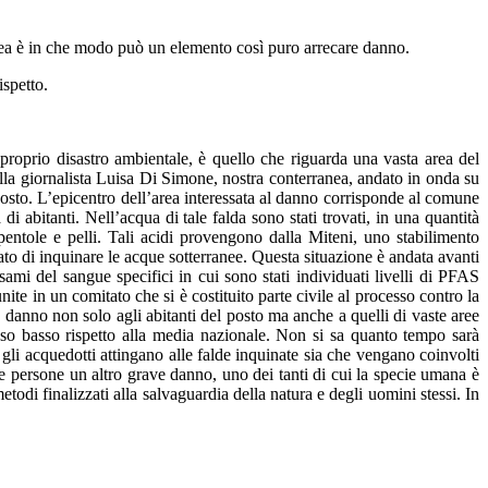
anea è in che modo può un elemento così puro arrecare danno.
ispetto.
roprio disastro ambientale, è quello che riguarda una vasta area del
alla giornalista Luisa Di Simone, nostra conterranea, andato in onda su
l posto. L’epicentro dell’area interessata al danno corrisponde al comune
 abitanti. Nell’acqua di tale falda sono stati trovati, in una quantità
entole e pelli. Tali acidi provengono dalla Miteni, uno stabilimento
o di inquinare le acque sotterranee. Questa situazione è andata avanti
ami del sangue specifici in cui sono stati individuati livelli di PFAS
e in un comitato che si è costituito parte civile al processo contro la
anno non solo agli abitanti del posto ma anche a quelli di vaste aree
eso basso rispetto alla media nazionale. Non si sa quanto tempo sarà
gli acquedotti attingano alle falde inquinate sia che vengano coinvolti
lle persone un altro grave danno, uno dei tanti di cui la specie umana è
todi finalizzati alla salvaguardia della natura e degli uomini stessi. In