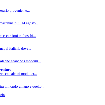
erario proveniente...
macchina fu il 14 agosto...
e escursioni tra boschi...
aggi Italiani, dove...
mali che neanche i moderni...
vventure
ive ecco alcuni modi per...
tra il mondo umano e quello...
ndo