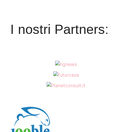
Dr. Sethi K.C. Nel corso del
LUG
primo quarto del XXI secolo si è
verificata una straordinaria...
I nostri Partners:
Sulla Piattaforma
Streeen, 'Dan Fante
An American Writer'
diretto da Flavio
29
Sciolè
LUG
L'opera, girata nel 2002, ha
partecipato a decine di festival
in Italia ed all'estero ed ha
vinto...
Kavinsky, DJ