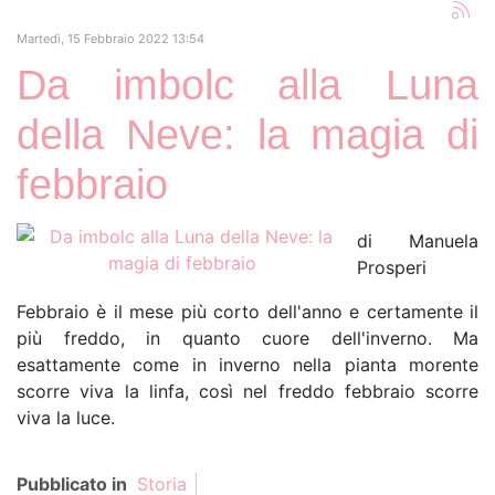
LUG
La notizia del decesso, avvenuto
Martedì, 15 Febbraio 2022 13:54
Sulla Piattaforma Streeen, 'Dan
nella serata di martedì 28 luglio
Fante An American Writer'
Da imbolc alla Luna
2026, ha scosso l'opinione...
diretto da Flavio Sciolè
della Neve: la magia di
Kavinsky, DJ francese trovato
morto all'età di 50 anni
Gassosa, quel gusto
febbraio
targato anni ‘60.
Gassosa, quel gusto targato
28
Ricordi.
anni ‘60. Ricordi.
di Manuela
di Salvatore Battaglia Presidente
LUG
Prosperi
Perché la ricerca del “Bene
Accademia delle Prefi Il Ricordo I
comune” è essenziale per la
Felicità umana?
tempi, a cui mi voglio...
Febbraio è il mese più corto dell'anno e certamente il
più freddo, in quanto cuore dell'inverno. Ma
Abruzzo. Anello di Lama
esattamente come in inverno nella pianta morente
Bianca, sparito, svanito,
Perché la ricerca del
scorre viva la linfa, così nel freddo febbraio scorre
scomparso.
“Bene comune” è
viva la luce.
essenziale per la
28
Felicità umana?
Pubblicato in
Storia