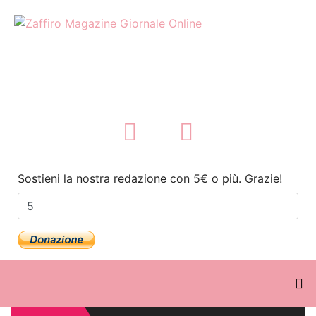
Sostieni la nostra redazione con 5€ o più. Grazie!
Perché la ricerca del “Bene
comune” è essenziale per la
Felicità umana?
Abruzzo. Anello di Lama
Bianca, sparito, svanito,
scomparso.