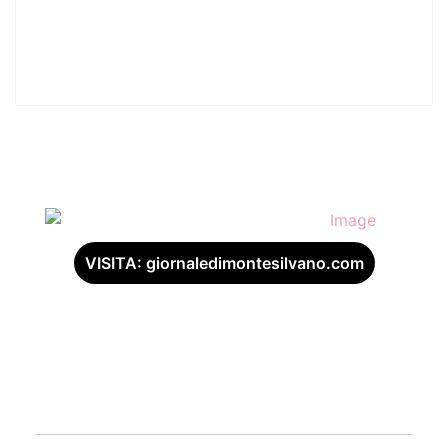
Fest: cinema, incontri
31
e diritti umani dal
mondo
LUG
Dal 9 al 13 settembre a Roma...
Luglio 2026. Il Libro
del Mese – La Scelta
31
dei Lettori
VISITA: giornaledimontesilvano.com
Il più discusso tra i titoli presenti
LUG
sul nostro gruppo FB è, senza
dubbio, I Convitati Di Pietra...
Quando la tecnologia
insegna, chi plasma
30
la mente?