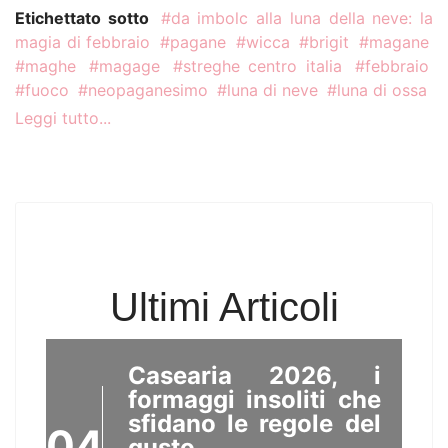
Etichettato sotto
da imbolc alla luna della neve: la
Dr. Sethi K.C. Nel corso della
LUG
magia di febbraio
pagane
wicca
brigit
magane
storia, l’umanità ha sempre
maghe
magage
streghe centro italia
febbraio
cercato la felicità, ma non è
fuoco
neopaganesimo
luna di neve
luna di ossa
mai...
Leggi tutto...
Abruzzo. Anello di
Lama Bianca, sparito,
05
svanito, scomparso.
Luciano Pellegrini Con il caldo
AGO
torrido ed afa intensa, bisogna
Ultimi Articoli
scegliere escursioni tra boschi...
Casearia 2026, i
formaggi insoliti che
sfidano le regole del
04
gusto