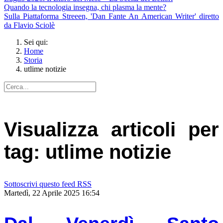
Quando la tecnologia insegna, chi plasma la mente?
Sulla Piattaforma Streeen, 'Dan Fante An American Writer' diretto
da Flavio Sciolè
Sei qui:
Home
Storia
utlime notizie
Visualizza articoli per
tag: utlime notizie
Sottoscrivi questo feed RSS
Martedì, 22 Aprile 2025 16:54