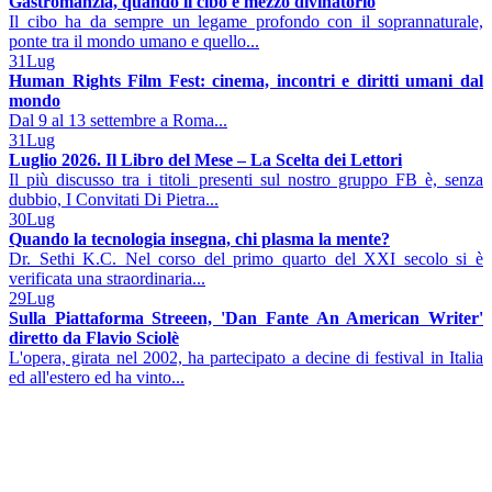
Gastromanzia, quando il cibo è mezzo divinatorio
Il cibo ha da sempre un legame profondo con il soprannaturale,
ponte tra il mondo umano e quello...
31
Lug
Human Rights Film Fest: cinema, incontri e diritti umani dal
mondo
Dal 9 al 13 settembre a Roma...
31
Lug
Luglio 2026. Il Libro del Mese – La Scelta dei Lettori
Il più discusso tra i titoli presenti sul nostro gruppo FB è, senza
dubbio, I Convitati Di Pietra...
30
Lug
Quando la tecnologia insegna, chi plasma la mente?
Dr. Sethi K.C. Nel corso del primo quarto del XXI secolo si è
verificata una straordinaria...
29
Lug
Sulla Piattaforma Streeen, 'Dan Fante An American Writer'
diretto da Flavio Sciolè
L'opera, girata nel 2002, ha partecipato a decine di festival in Italia
ed all'estero ed ha vinto...