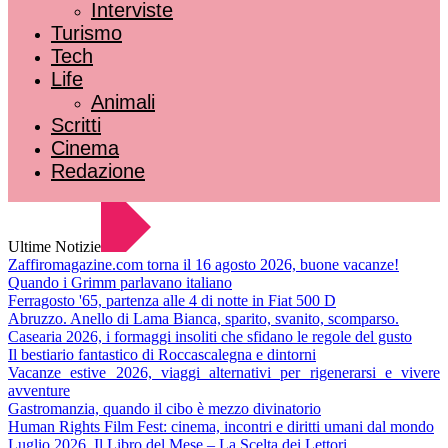
Interviste
Turismo
Tech
Life
Animali
Scritti
Cinema
Redazione
Ultime Notizie
Zaffiromagazine.com torna il 16 agosto 2026, buone vacanze!
Quando i Grimm parlavano italiano
Ferragosto '65, partenza alle 4 di notte in Fiat 500 D
Abruzzo. Anello di Lama Bianca, sparito, svanito, scomparso.
Casearia 2026, i formaggi insoliti che sfidano le regole del gusto
Il bestiario fantastico di Roccascalegna e dintorni
Vacanze estive 2026, viaggi alternativi per rigenerarsi e vivere
avventure
Gastromanzia, quando il cibo è mezzo divinatorio
Human Rights Film Fest: cinema, incontri e diritti umani dal mondo
Luglio 2026. Il Libro del Mese – La Scelta dei Lettori