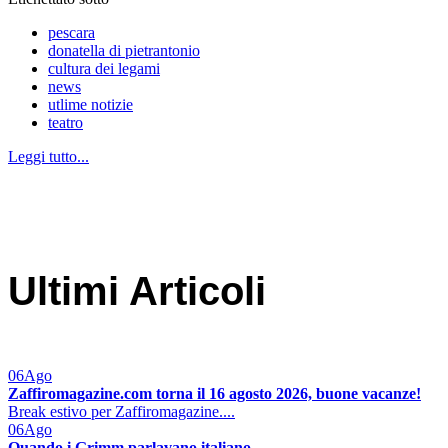
pescara
donatella di pietrantonio
cultura dei legami
news
utlime notizie
teatro
Leggi tutto...
Ultimi Articoli
06
Ago
Zaffiromagazine.com torna il 16 agosto 2026, buone vacanze!
Break estivo per Zaffiromagazine....
06
Ago
Quando i Grimm parlavano italiano