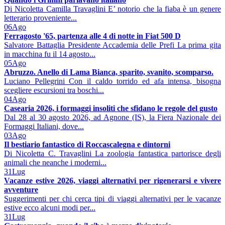
Di Nicoletta Camilla Travaglini E’ notorio che la fiaba è un genere
letterario proveniente...
06
Ago
Ferragosto '65, partenza alle 4 di notte in Fiat 500 D
Salvatore Battaglia Presidente Accademia delle Prefi La prima gita
in macchina fu il 14 agosto...
05
Ago
Abruzzo. Anello di Lama Bianca, sparito, svanito, scomparso.
Luciano Pellegrini Con il caldo torrido ed afa intensa, bisogna
scegliere escursioni tra boschi...
04
Ago
Casearia 2026, i formaggi insoliti che sfidano le regole del gusto
Dal 28 al 30 agosto 2026, ad Agnone (IS), la Fiera Nazionale dei
Formaggi Italiani, dove...
03
Ago
Il bestiario fantastico di Roccascalegna e dintorni
Di Nicoletta C. Travaglini La zoologia fantastica partorisce degli
animali che neanche i moderni...
31
Lug
Vacanze estive 2026, viaggi alternativi per rigenerarsi e vivere
avventure
Suggerimenti per chi cerca tipi di viaggi alternativi per le vacanze
estive ecco alcuni modi per...
31
Lug