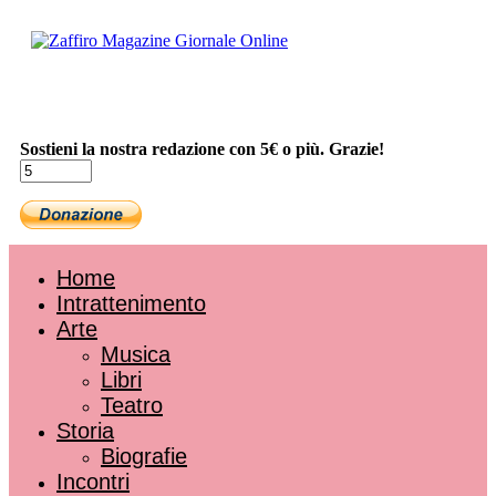
Sostieni la nostra redazione con 5€ o più. Grazie!
Home
Intrattenimento
Arte
Musica
Libri
Teatro
Storia
Biografie
Incontri