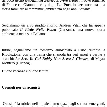
da poco uscito
Gli Anni In Bianco E Nero
(Nord), nuovo romanzo
di Francesca Giannone che, dopo
La Portalettere
, racconta una
storia familiare al femminile, ambientata negli anni Settanta.
Segnaliamo un altro gradito ritorno: Andrea Vitali che ha appena
pubblicato
Il Piede Nella Fossa
(Garzanti), una nuova storia
ambientata nella sua Bellano.
Infine, segnaliamo un romanzo ambientato a Cuba durante la
Rivoluzione, con una trama che si snoda tra veri amori e partite a
scacchi:
La Sera In Cui Bobby Non Scese A Giocare
, di Mayra
Montero (Guanda).
Buone vacanze e buone letture!
Consigli per gli acquisti
Questa è la rubrica nella quale diamo spazio agli scrittori emergenti,