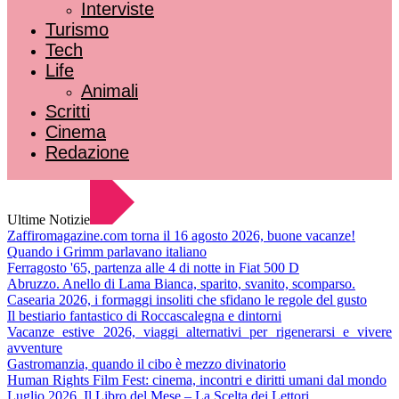
Interviste
Turismo
Tech
Life
Animali
Scritti
Cinema
Redazione
Ultime Notizie
Zaffiromagazine.com torna il 16 agosto 2026, buone vacanze!
Quando i Grimm parlavano italiano
Ferragosto '65, partenza alle 4 di notte in Fiat 500 D
Abruzzo. Anello di Lama Bianca, sparito, svanito, scomparso.
Casearia 2026, i formaggi insoliti che sfidano le regole del gusto
Il bestiario fantastico di Roccascalegna e dintorni
Vacanze estive 2026, viaggi alternativi per rigenerarsi e vivere
avventure
Gastromanzia, quando il cibo è mezzo divinatorio
Human Rights Film Fest: cinema, incontri e diritti umani dal mondo
Luglio 2026. Il Libro del Mese – La Scelta dei Lettori