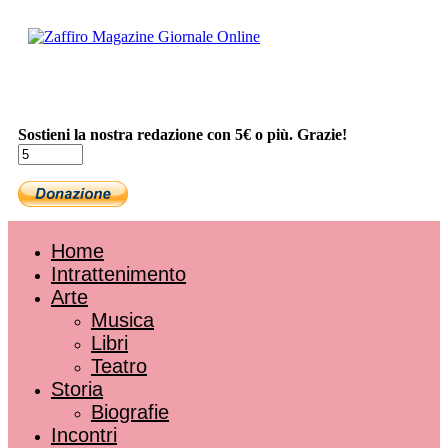
Sostieni la nostra redazione con 5€ o più. Grazie!
Home
Intrattenimento
Arte
Musica
Libri
Teatro
Storia
Biografie
Incontri