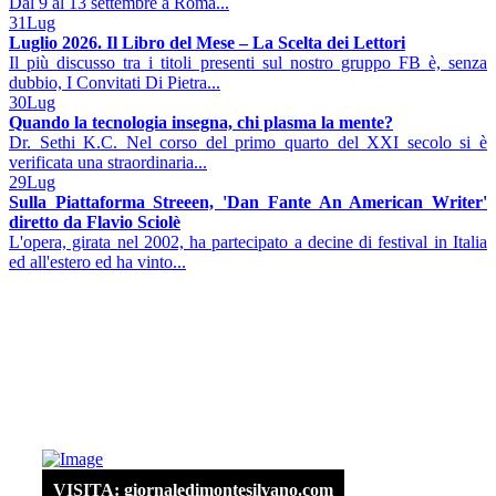
Dal 9 al 13 settembre a Roma...
31
Lug
Luglio 2026. Il Libro del Mese – La Scelta dei Lettori
Il più discusso tra i titoli presenti sul nostro gruppo FB è, senza
dubbio, I Convitati Di Pietra...
30
Lug
Quando la tecnologia insegna, chi plasma la mente?
Dr. Sethi K.C. Nel corso del primo quarto del XXI secolo si è
verificata una straordinaria...
29
Lug
Sulla Piattaforma Streeen, 'Dan Fante An American Writer'
diretto da Flavio Sciolè
L'opera, girata nel 2002, ha partecipato a decine di festival in Italia
ed all'estero ed ha vinto...
VISITA: giornaledimontesilvano.com