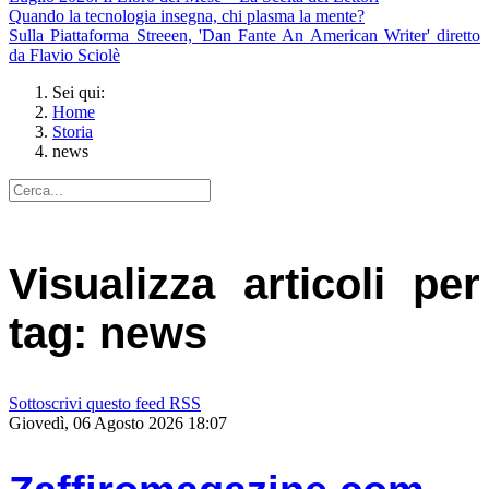
Quando la tecnologia insegna, chi plasma la mente?
Sulla Piattaforma Streeen, 'Dan Fante An American Writer' diretto
da Flavio Sciolè
Sei qui:
Home
Storia
news
Visualizza articoli per
tag: news
Sottoscrivi questo feed RSS
Giovedì, 06 Agosto 2026 18:07