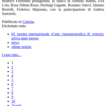
Beatrice Fiorentini protagonisti, al fianco di Antonio Bannò, Eva
Cela, Rosa Diletta Rossi, Pierluigi Gigante, Romano Talevi, Simone
Borrelli, Federico Majorana, con la partecipazione di Andrea
Sartoretti.
Pubblicato in
Cinema
Etichettato sotto
83 mostra internazionale d’arte cinematografica di venezia:
arriva mare mosso
news
ultime notizie
Leggi tutto...
1
2
3
4
5
6
7
8
9
10
Avanti