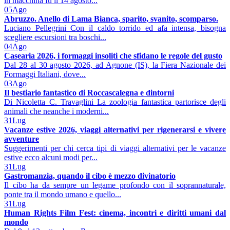
in macchina fu il 14 agosto...
05
Ago
Abruzzo. Anello di Lama Bianca, sparito, svanito, scomparso.
Luciano Pellegrini Con il caldo torrido ed afa intensa, bisogna
scegliere escursioni tra boschi...
04
Ago
Casearia 2026, i formaggi insoliti che sfidano le regole del gusto
Dal 28 al 30 agosto 2026, ad Agnone (IS), la Fiera Nazionale dei
Formaggi Italiani, dove...
03
Ago
Il bestiario fantastico di Roccascalegna e dintorni
Di Nicoletta C. Travaglini La zoologia fantastica partorisce degli
animali che neanche i moderni...
31
Lug
Vacanze estive 2026, viaggi alternativi per rigenerarsi e vivere
avventure
Suggerimenti per chi cerca tipi di viaggi alternativi per le vacanze
estive ecco alcuni modi per...
31
Lug
Gastromanzia, quando il cibo è mezzo divinatorio
Il cibo ha da sempre un legame profondo con il soprannaturale,
ponte tra il mondo umano e quello...
31
Lug
Human Rights Film Fest: cinema, incontri e diritti umani dal
mondo