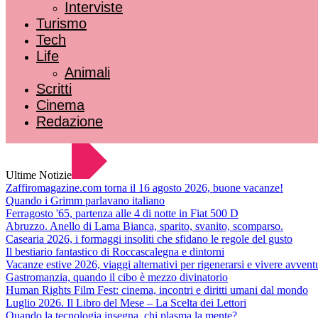
Interviste
Turismo
Tech
Life
Animali
Scritti
Cinema
Redazione
Ultime Notizie
Zaffiromagazine.com torna il 16 agosto 2026, buone vacanze!
Quando i Grimm parlavano italiano
Ferragosto '65, partenza alle 4 di notte in Fiat 500 D
Abruzzo. Anello di Lama Bianca, sparito, svanito, scomparso.
Casearia 2026, i formaggi insoliti che sfidano le regole del gusto
Il bestiario fantastico di Roccascalegna e dintorni
Vacanze estive 2026, viaggi alternativi per rigenerarsi e vivere avvent
Gastromanzia, quando il cibo è mezzo divinatorio
Human Rights Film Fest: cinema, incontri e diritti umani dal mondo
Luglio 2026. Il Libro del Mese – La Scelta dei Lettori
Quando la tecnologia insegna, chi plasma la mente?