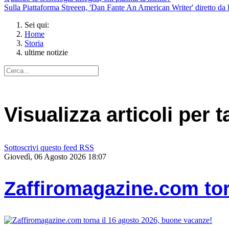
Sulla Piattaforma Streeen, 'Dan Fante An American Writer' diretto da 
Sei qui:
Home
Storia
ultime notizie
Visualizza articoli per t
Sottoscrivi questo feed RSS
Giovedì, 06 Agosto 2026 18:07
Zaffiromagazine.com tor