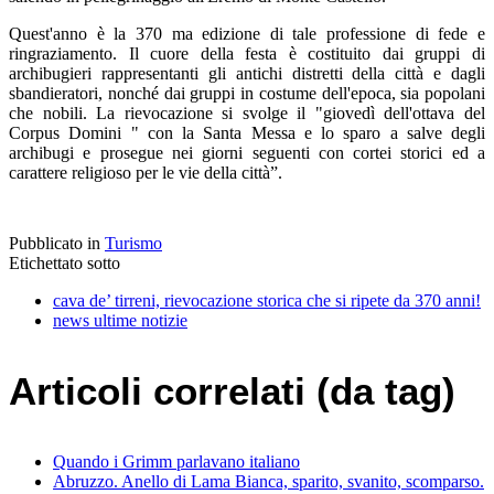
Quest'anno è la 370 ma edizione di tale professione di fede e
ringraziamento. Il cuore della festa è costituito dai gruppi di
archibugieri rappresentanti gli antichi distretti della città e dagli
sbandieratori, nonché dai gruppi in costume dell'epoca, sia popolani
che nobili. La rievocazione si svolge il "giovedì dell'ottava del
Corpus Domini " con la Santa Messa e lo sparo a salve degli
archibugi e prosegue nei giorni seguenti con cortei storici ed a
carattere religioso per le vie della città”.
Pubblicato in
Turismo
Etichettato sotto
cava de’ tirreni, rievocazione storica che si ripete da 370 anni!
news ultime notizie
Articoli correlati (da tag)
Quando i Grimm parlavano italiano
Abruzzo. Anello di Lama Bianca, sparito, svanito, scomparso.