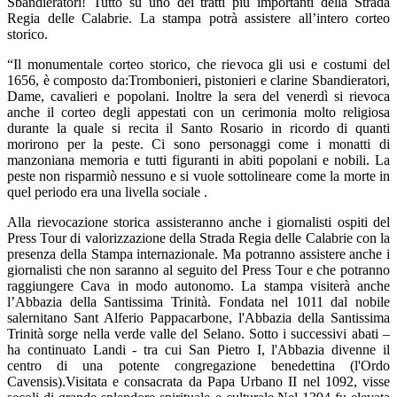
Sbandieratori! Tutto su uno dei tratti più importanti della Strada
Regia delle Calabrie. La stampa potrà assistere all’intero corteo
storico.
“Il monumentale corteo storico, che rievoca gli usi e costumi del
1656, è composto da:Trombonieri, pistonieri e clarine Sbandieratori,
Dame, cavalieri e popolani. Inoltre la sera del venerdì si rievoca
anche il corteo degli appestati con un cerimonia molto religiosa
durante la quale si recita il Santo Rosario in ricordo di quanti
morirono per la peste. Ci sono personaggi come i monatti di
manzoniana memoria e tutti figuranti in abiti popolani e nobili. La
peste non risparmiò nessuno e si vuole sottolineare come la morte in
quel periodo era una livella sociale .
Alla rievocazione storica assisteranno anche i giornalisti ospiti del
Press Tour di valorizzazione della Strada Regia delle Calabrie con la
presenza della Stampa internazionale. Ma potranno assistere anche i
giornalisti che non saranno al seguito del Press Tour e che potranno
raggiungere Cava in modo autonomo. La stampa visiterà anche
l’Abbazia della Santissima Trinità. Fondata nel 1011 dal nobile
salernitano Sant Alferio Pappacarbone, l'Abbazia della Santissima
Trinità sorge nella verde valle del Selano. Sotto i successivi abati –
ha continuato Landi - tra cui San Pietro I, l'Abbazia divenne il
centro di una potente congregazione benedettina (l'Ordo
Cavensis).Visitata e consacrata da Papa Urbano II nel 1092, visse