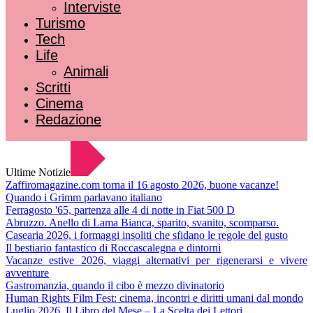
Interviste
Turismo
Tech
Life
Animali
Scritti
Cinema
Redazione
Ultime Notizie
Zaffiromagazine.com torna il 16 agosto 2026, buone vacanze!
Quando i Grimm parlavano italiano
Ferragosto '65, partenza alle 4 di notte in Fiat 500 D
Abruzzo. Anello di Lama Bianca, sparito, svanito, scomparso.
Casearia 2026, i formaggi insoliti che sfidano le regole del gusto
Il bestiario fantastico di Roccascalegna e dintorni
Vacanze estive 2026, viaggi alternativi per rigenerarsi e vivere
avventure
Gastromanzia, quando il cibo è mezzo divinatorio
Human Rights Film Fest: cinema, incontri e diritti umani dal mondo
Luglio 2026. Il Libro del Mese – La Scelta dei Lettori