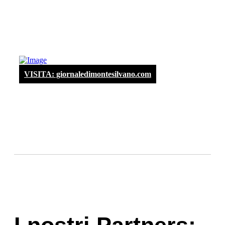
VISITA: giornaledimontesilvano.com