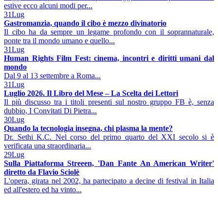
estive ecco alcuni modi per...
31
Lug
Gastromanzia, quando il cibo è mezzo divinatorio
Il cibo ha da sempre un legame profondo con il soprannaturale,
ponte tra il mondo umano e quello...
31
Lug
Human Rights Film Fest: cinema, incontri e diritti umani dal
mondo
Dal 9 al 13 settembre a Roma...
31
Lug
Luglio 2026. Il Libro del Mese – La Scelta dei Lettori
Il più discusso tra i titoli presenti sul nostro gruppo FB è, senza
dubbio, I Convitati Di Pietra...
30
Lug
Quando la tecnologia insegna, chi plasma la mente?
Dr. Sethi K.C. Nel corso del primo quarto del XXI secolo si è
verificata una straordinaria...
29
Lug
Sulla Piattaforma Streeen, 'Dan Fante An American Writer'
diretto da Flavio Sciolè
L'opera, girata nel 2002, ha partecipato a decine di festival in Italia
ed all'estero ed ha vinto...