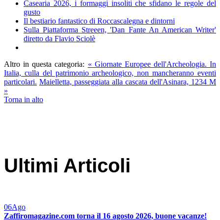
Casearia 2026, i formaggi insoliti che sfidano le regole del
gusto
Il bestiario fantastico di Roccascalegna e dintorni
Sulla Piattaforma Streeen, 'Dan Fante An American Writer'
diretto da Flavio Sciolè
Altro in questa categoria:
« Giornate Europee dell'Archeologia. In
Italia, culla del patrimonio archeologico, non mancheranno eventi
particolari.
Maielletta, passeggiata alla cascata dell'Asinara, 1234 M
»
Torna in alto
Ultimi Articoli
06
Ago
Zaffiromagazine.com torna il 16 agosto 2026, buone vacanze!