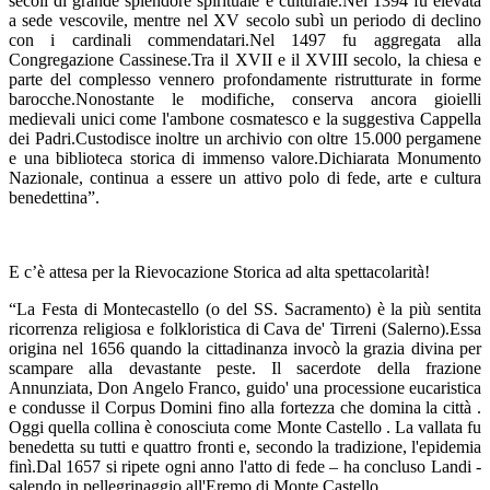
secoli di grande splendore spirituale e culturale.Nel 1394 fu elevata
a sede vescovile, mentre nel XV secolo subì un periodo di declino
con i cardinali commendatari.Nel 1497 fu aggregata alla
Congregazione Cassinese.Tra il XVII e il XVIII secolo, la chiesa e
parte del complesso vennero profondamente ristrutturate in forme
barocche.Nonostante le modifiche, conserva ancora gioielli
medievali unici come l'ambone cosmatesco e la suggestiva Cappella
dei Padri.Custodisce inoltre un archivio con oltre 15.000 pergamene
e una biblioteca storica di immenso valore.Dichiarata Monumento
Nazionale, continua a essere un attivo polo di fede, arte e cultura
benedettina”.
E c’è attesa per la Rievocazione Storica ad alta spettacolarità!
“La Festa di Montecastello (o del SS. Sacramento) è la più sentita
ricorrenza religiosa e folkloristica di Cava de' Tirreni (Salerno).Essa
origina nel 1656 quando la cittadinanza invocò la grazia divina per
scampare alla devastante peste. Il sacerdote della frazione
Annunziata, Don Angelo Franco, guido' una processione eucaristica
e condusse il Corpus Domini fino alla fortezza che domina la città .
Oggi quella collina è conosciuta come Monte Castello . La vallata fu
benedetta su tutti e quattro fronti e, secondo la tradizione, l'epidemia
finì.Dal 1657 si ripete ogni anno l'atto di fede – ha concluso Landi -
salendo in pellegrinaggio all'Eremo di Monte Castello.