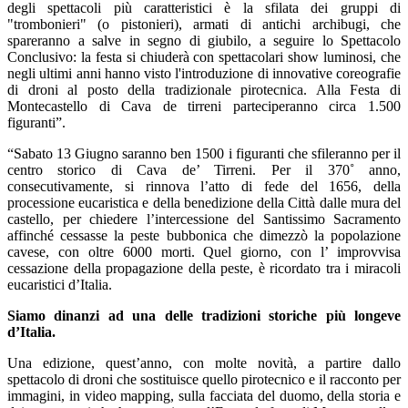
degli spettacoli più caratteristici è la sfilata dei gruppi di
"trombonieri" (o pistonieri), armati di antichi archibugi, che
spareranno a salve in segno di giubilo, a seguire lo Spettacolo
Conclusivo: la festa si chiuderà con spettacolari show luminosi, che
negli ultimi anni hanno visto l'introduzione di innovative coreografie
di droni al posto della tradizionale pirotecnica. Alla Festa di
Montecastello di Cava de tirreni parteciperanno circa 1.500
figuranti”.
“Sabato 13 Giugno saranno ben 1500 i figuranti che sfileranno per il
centro storico di Cava de’ Tirreni. Per il 370˚ anno,
consecutivamente, si rinnova l’atto di fede del 1656, della
processione eucaristica e della benedizione della Città dalle mura del
castello, per chiedere l’intercessione del Santissimo Sacramento
affinché cessasse la peste bubbonica che dimezzò la popolazione
cavese, con oltre 6000 morti. Quel giorno, con l’ improvvisa
cessazione della propagazione della peste, è ricordato tra i miracoli
eucaristici d’Italia.
Siamo dinanzi ad una delle tradizioni storiche più longeve
d’Italia.
Una edizione, quest’anno, con molte novità, a partire dallo
spettacolo di droni che sostituisce quello pirotecnico e il racconto per
immagini, in video mapping, sulla facciata del duomo, della storia e