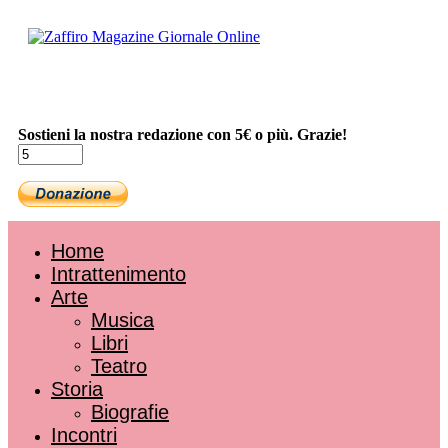
Sostieni la nostra redazione con 5€ o più. Grazie!
Home
Intrattenimento
Arte
Musica
Libri
Teatro
Storia
Biografie
Incontri