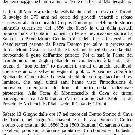
dei personaggi che hanno animato l’Ente e la festa di Montecastello.
La festa di Montecastello è la festività più sentita di Cava de' Tirreni.
Si svolge da 370 anni nel corso del giovedì, venerdì e sabato
successivi alla domenica del Corpus Domini per celebrare lo storico
miracolo eucaristico del 1656 che liberò la città dalla peste.Il
programma si articola in momenti di fede e rievocazione storica:La
Salita e la Benedizione: Centinaia di fedeli, i casati cavesi e gli
sbandieratori partono da Piazza Duomo per salire in processione
fino al Monte Castello. Lì si tiene la solenne benedizione della città,
rievocando il gesto dell'antico parroco. Poi ci sarà la Parata dei
Trombonieri: uno degli spettacoli più caratteristici è la sfilata dei
gruppi di "trombonieri" (o pistonieri), armati di antichi archibugi,
che spareranno a salve in segno di giubilo. A seguire ci sarà lo
Spettacolo Conclusivo: la festa si chiude con spettacolari show
luminosi, che negli ultimi anni hanno visto l'introduzione di
innovative coreografie di droni al posto della tradizionale
pirotecnica. Alla Festa di Montecastello di Cava de tirreni
partecipano circa 1.500 figuranti”. Lo ha annunciato Paolo Landi,
Presidente Archeoclub d’Italia sede di Cava de’ Tirreni.
Sabato 13 Giugno dalle ore 17 nel cuore del Centro Storico di Cava
de’ Tirreni, nel borgo Scacciaventi e in Piazza Duomo il Corteo
storico con costumi del 1656! Ben 1500 figuranti! Ci saranno dame,
cavalieri, popolani, la grande parata dei Trombonieri e i fantastici