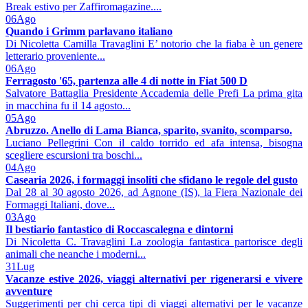
Break estivo per Zaffiromagazine....
06
Ago
Quando i Grimm parlavano italiano
Di Nicoletta Camilla Travaglini E’ notorio che la fiaba è un genere
letterario proveniente...
06
Ago
Ferragosto '65, partenza alle 4 di notte in Fiat 500 D
Salvatore Battaglia Presidente Accademia delle Prefi La prima gita
in macchina fu il 14 agosto...
05
Ago
Abruzzo. Anello di Lama Bianca, sparito, svanito, scomparso.
Luciano Pellegrini Con il caldo torrido ed afa intensa, bisogna
scegliere escursioni tra boschi...
04
Ago
Casearia 2026, i formaggi insoliti che sfidano le regole del gusto
Dal 28 al 30 agosto 2026, ad Agnone (IS), la Fiera Nazionale dei
Formaggi Italiani, dove...
03
Ago
Il bestiario fantastico di Roccascalegna e dintorni
Di Nicoletta C. Travaglini La zoologia fantastica partorisce degli
animali che neanche i moderni...
31
Lug
Vacanze estive 2026, viaggi alternativi per rigenerarsi e vivere
avventure
Suggerimenti per chi cerca tipi di viaggi alternativi per le vacanze