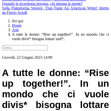
Quando la tecnologia insegna, chi plasma la mente?
Sulla Piattaforma Streeen, 'Dan Fante An American Writer' diretto
da Flavio Sciolè
Sei qui:
Home
Arte
A tutte le donne: “Rise up together!”. In un mondo che ci
vuole divis* bisogna lottare unit*.
Giovedì, 22 Giugno 2023 14:09
A tutte le donne: “Rise
up together!”. In un
mondo che ci vuole
divis* bisogna lottare