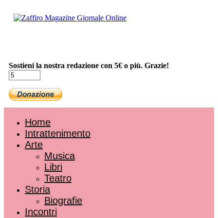
Sostieni la nostra redazione con 5€ o più. Grazie!
Home
Intrattenimento
Arte
Musica
Libri
Teatro
Storia
Biografie
Incontri