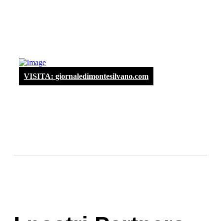
VISITA: giornaledimontesilvano.com