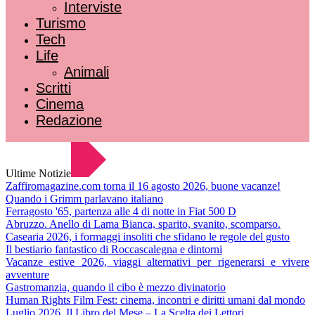
Interviste
Turismo
Tech
Life
Animali
Scritti
Cinema
Redazione
Ultime Notizie
Zaffiromagazine.com torna il 16 agosto 2026, buone vacanze!
Quando i Grimm parlavano italiano
Ferragosto '65, partenza alle 4 di notte in Fiat 500 D
Abruzzo. Anello di Lama Bianca, sparito, svanito, scomparso.
Casearia 2026, i formaggi insoliti che sfidano le regole del gusto
Il bestiario fantastico di Roccascalegna e dintorni
Vacanze estive 2026, viaggi alternativi per rigenerarsi e vivere
avventure
Gastromanzia, quando il cibo è mezzo divinatorio
Human Rights Film Fest: cinema, incontri e diritti umani dal mondo
Luglio 2026. Il Libro del Mese – La Scelta dei Lettori