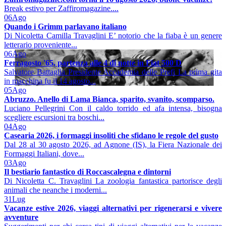
Break estivo per Zaffiromagazine....
06
Ago
Quando i Grimm parlavano italiano
Di Nicoletta Camilla Travaglini E’ notorio che la fiaba è un genere
letterario proveniente...
06
Ago
Ferragosto '65, partenza alle 4 di notte in Fiat 500 D
Salvatore Battaglia Presidente Accademia delle Prefi La prima gita
in macchina fu il 14 agosto...
05
Ago
Abruzzo. Anello di Lama Bianca, sparito, svanito, scomparso.
Luciano Pellegrini Con il caldo torrido ed afa intensa, bisogna
scegliere escursioni tra boschi...
04
Ago
Casearia 2026, i formaggi insoliti che sfidano le regole del gusto
Dal 28 al 30 agosto 2026, ad Agnone (IS), la Fiera Nazionale dei
Formaggi Italiani, dove...
03
Ago
Il bestiario fantastico di Roccascalegna e dintorni
Di Nicoletta C. Travaglini La zoologia fantastica partorisce degli
animali che neanche i moderni...
31
Lug
Vacanze estive 2026, viaggi alternativi per rigenerarsi e vivere
avventure