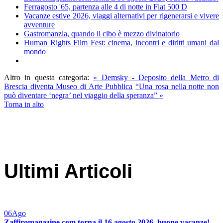
Ferragosto '65, partenza alle 4 di notte in Fiat 500 D
Vacanze estive 2026, viaggi alternativi per rigenerarsi e vivere
avventure
Gastromanzia, quando il cibo è mezzo divinatorio
Human Rights Film Fest: cinema, incontri e diritti umani dal
mondo
Altro in questa categoria:
« Demsky - Deposito della Metro di
Brescia diventa Museo di Arte Pubblica
“Una rosa nella notte non
può diventare ‘negra’ nel viaggio della speranza” »
Torna in alto
Ultimi Articoli
06
Ago
Zaffiromagazine.com torna il 16 agosto 2026, buone vacanze!