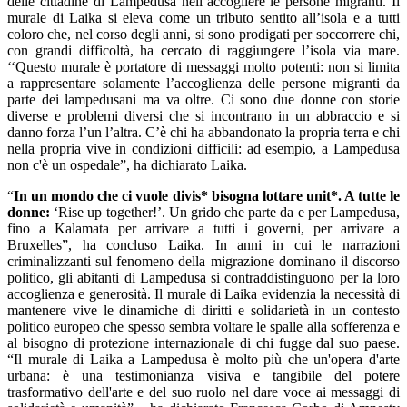
delle cittadine di Lampedusa nell’accogliere le persone migranti. Il
murale di Laika si eleva come un tributo sentito all’isola e a tutti
coloro che, nel corso degli anni, si sono prodigati per soccorrere chi,
con grandi difficoltà, ha cercato di raggiungere l’isola via mare.
‘‘Questo murale è portatore di messaggi molto potenti: non si limita
a rappresentare solamente l’accoglienza delle persone migranti da
parte dei lampedusani ma va oltre. Ci sono due donne con storie
diverse e problemi diversi che si incontrano in un abbraccio e si
danno forza l’un l’altra. C’è chi ha abbandonato la propria terra e chi
nella propria vive in condizioni difficili: ad esempio, a Lampedusa
non c'è un ospedale”, ha dichiarato Laika.
“
In un mondo che ci vuole divis* bisogna lottare unit*. A tutte le
donne:
‘Rise up together!’. Un grido che parte da e per Lampedusa,
fino a Kalamata per arrivare a tutti i governi, per arrivare a
Bruxelles”, ha concluso Laika. In anni in cui le narrazioni
criminalizzanti sul fenomeno della migrazione dominano il discorso
politico, gli abitanti di Lampedusa si contraddistinguono per la loro
accoglienza e generosità. Il murale di Laika evidenzia la necessità di
mantenere vive le dinamiche di diritti e solidarietà in un contesto
politico europeo che spesso sembra voltare le spalle alla sofferenza e
al bisogno di protezione internazionale di chi fugge dal suo paese.
“Il murale di Laika a Lampedusa è molto più che un'opera d'arte
urbana: è una testimonianza visiva e tangibile del potere
trasformativo dell'arte e del suo ruolo nel dare voce ai messaggi di