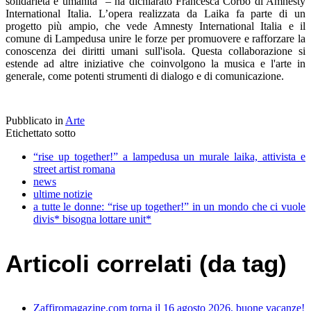
solidarietà e umanità” – ha dichiarato Francesca Corbo di Amnesty
International Italia. L’opera realizzata da Laika fa parte di un
progetto più ampio, che vede Amnesty International Italia e il
comune di Lampedusa unire le forze per promuovere e rafforzare la
conoscenza dei diritti umani sull'isola. Questa collaborazione si
estende ad altre iniziative che coinvolgono la musica e l'arte in
generale, come potenti strumenti di dialogo e di comunicazione.
Pubblicato in
Arte
Etichettato sotto
“rise up together!” a lampedusa un murale laika, attivista e
street artist romana
news
ultime notizie
a tutte le donne: “rise up together!” in un mondo che ci vuole
divis* bisogna lottare unit*
Articoli correlati (da tag)
Zaffiromagazine.com torna il 16 agosto 2026, buone vacanze!