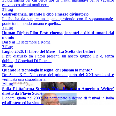
Suggerimenti per chi cerca tipi di viaggi alternativi per le vacanze
estive ecco alcuni modi per...
31
Lug
Gastromanzia, quando il cibo è mezzo divinatorio
Il cibo ha da sempre un legame profondo con il soprannaturale,
ponte tra il mondo umano e quello...
31
Lug
Human Rights Film Fest: cinema, incontri e diritti umani dal
mondo
Dal 9 al 13 settembre a Roma...
31
Lug
Luglio 2026. Il Libro del Mese – La Scelta dei Lettori
Il più discusso tra i titoli presenti sul nostro gruppo FB è, senza
dubbio, I Convitati Di Pietra...
30
Lug
Quando la tecnologia insegna, chi plasma la mente?
Dr. Sethi K.C. Nel corso del primo quarto del XXI secolo si è
verificata una straordinaria...
29
Lug
Sulla Piattaforma Streeen, 'Dan Fante An American Writer'
diretto da Flavio Sciolè
L'opera, girata nel 2002, ha partecipato a decine di festival in Italia
ed all'estero ed ha vinto...