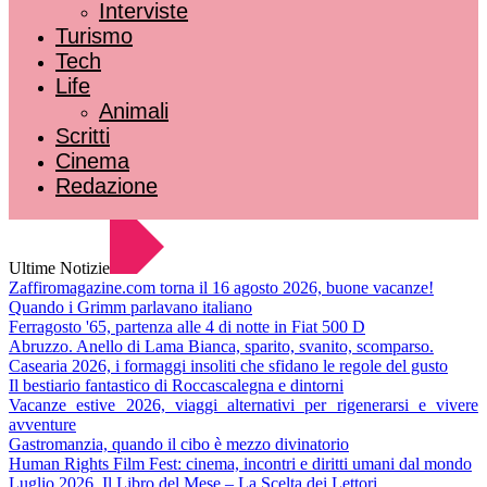
Interviste
Turismo
Tech
Life
Animali
Scritti
Cinema
Redazione
Ultime Notizie
Zaffiromagazine.com torna il 16 agosto 2026, buone vacanze!
Quando i Grimm parlavano italiano
Ferragosto '65, partenza alle 4 di notte in Fiat 500 D
Abruzzo. Anello di Lama Bianca, sparito, svanito, scomparso.
Casearia 2026, i formaggi insoliti che sfidano le regole del gusto
Il bestiario fantastico di Roccascalegna e dintorni
Vacanze estive 2026, viaggi alternativi per rigenerarsi e vivere
avventure
Gastromanzia, quando il cibo è mezzo divinatorio
Human Rights Film Fest: cinema, incontri e diritti umani dal mondo
Luglio 2026. Il Libro del Mese – La Scelta dei Lettori