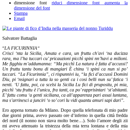
dimensione font
riduci dimensione font
aumenta la
dimensione del font
Stampa
Email
Salvatore Battaglia
“
LA FICURINNIA“
Crisci ‘nta la Sicilia, Amata e cara, un fruttu ch’avi ‘na ducizza
rara, ma l’ha tuccari cu’ pricauzioni picchì spini nn’havi a milioni.
Me figghiu m’addumanna: “Ma picchì La natura è fatta d’accussi?
Un fruttu tantu bonu di mangiari È chinu ‘i spini ca nun si po’
tuccari. “La Ficurinnia”, ci rispunnivi iu, “la fici d’accussì Domini
Diu, pi ‘nsignari a tutta la so genti ca i cosi belli nun su’ fatica ‘i
nenti. ‘U fattu, poi, ca scelsi la Sicilia Lu fici di prupositu, pi mia,
picchì ‘stu fruttu è l’unicu, fra tanti, ca po’ rapprisintari ‘st’abitanti.
E’ fattu comu ‘a genti siciliana, ca all’apparenza pari assai luntana,
ma s’arrinesci a junciri ‘o so’ cori lu vidi quantu amuri sapi dari”.
Ero appena tornato da Milano. Dopo quella telefonata di mio padre
due giorni prima, avevo passato ore d’inferno in quella città fredda
del nord (il nonno non stava molto bene…). Solo l’amore degli zii
mi aveva attenuato la tristezza della mia terra lontana e della mia