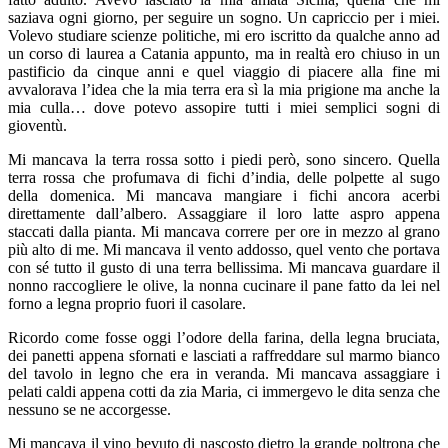
saziava ogni giorno, per seguire un sogno. Un capriccio per i miei.
Volevo studiare scienze politiche, mi ero iscritto da qualche anno ad
un corso di laurea a Catania appunto, ma in realtà ero chiuso in un
pastificio da cinque anni e quel viaggio di piacere alla fine mi
avvalorava l’idea che la mia terra era sì la mia prigione ma anche la
mia culla… dove potevo assopire tutti i miei semplici sogni di
gioventù.
Mi mancava la terra rossa sotto i piedi però, sono sincero. Quella
terra rossa che profumava di fichi d’india, delle polpette al sugo
della domenica. Mi mancava mangiare i fichi ancora acerbi
direttamente dall’albero. Assaggiare il loro latte aspro appena
staccati dalla pianta. Mi mancava correre per ore in mezzo al grano
più alto di me. Mi mancava il vento addosso, quel vento che portava
con sé tutto il gusto di una terra bellissima. Mi mancava guardare il
nonno raccogliere le olive, la nonna cucinare il pane fatto da lei nel
forno a legna proprio fuori il casolare.
Ricordo come fosse oggi l’odore della farina, della legna bruciata,
dei panetti appena sfornati e lasciati a raffreddare sul marmo bianco
del tavolo in legno che era in veranda. Mi mancava assaggiare i
pelati caldi appena cotti da zia Maria, ci immergevo le dita senza che
nessuno se ne accorgesse.
Mi mancava il vino bevuto di nascosto dietro la grande poltrona che