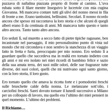
puzzava di naftalina piazzata proprio di fronte al camino. L’uva
rubata sotto il filare mentre Inseguivo le lucertole con mia cugina
Giovanna. Mi mancava contare tutti gli ulivi del nonno messi in fila
di fronte a me. Erano tantissimi, bellissimi. Secolari. Il nonno ricordo
ancora che spesso mi raccontava la loro storia e che alcuni di quegli
alberi erano lì da centinaia di anni. Mi mancava tutto questo e tanto
altro ancora. Tanto tanto altro ancora.
Ero seduti lì, sul muretto a secco fatto di pietre tipiche ragusane, ben
incastonate nel paesaggio, il mio personalissimo punto di vista sul
mondo che mi circondava e non sentivo la stanchezza di un viaggio
fatto in fretta e furia, preoccupato per mio nonno. Ero seduto lì a
guardare quello che succedeva ma in realtà ero tornato indietro con
gli anni e mi ero isolato nei miei ricordi di bambino felice e sazio
della sua amata terra, dei suoi mille odori, delle sue fragranze tutte
diverse, dei suoi colori, quelli che mi nutrivano ogni santo giorno,
con la loro storia, il loro gusto.
Ero tornato quello che amava la ricotta forte e i pomodorini freschi
sulle bruschette calde della nonna. Le melanzane sott’olio, i
carciofini freschi. Sarei dovuto tornare il lunedì successivo a Milano
per un colloquio di lavoro, ma quello era l’ultimo dei miei pensieri in
quel momento. L’ultimo dei problemi.
Il Richiamo…