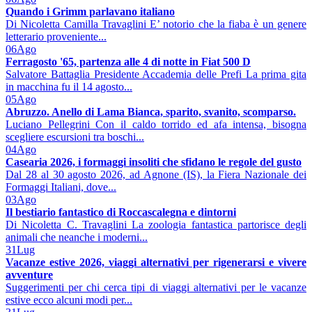
Quando i Grimm parlavano italiano
Di Nicoletta Camilla Travaglini E’ notorio che la fiaba è un genere
letterario proveniente...
06
Ago
Ferragosto '65, partenza alle 4 di notte in Fiat 500 D
Salvatore Battaglia Presidente Accademia delle Prefi La prima gita
in macchina fu il 14 agosto...
05
Ago
Abruzzo. Anello di Lama Bianca, sparito, svanito, scomparso.
Luciano Pellegrini Con il caldo torrido ed afa intensa, bisogna
scegliere escursioni tra boschi...
04
Ago
Casearia 2026, i formaggi insoliti che sfidano le regole del gusto
Dal 28 al 30 agosto 2026, ad Agnone (IS), la Fiera Nazionale dei
Formaggi Italiani, dove...
03
Ago
Il bestiario fantastico di Roccascalegna e dintorni
Di Nicoletta C. Travaglini La zoologia fantastica partorisce degli
animali che neanche i moderni...
31
Lug
Vacanze estive 2026, viaggi alternativi per rigenerarsi e vivere
avventure
Suggerimenti per chi cerca tipi di viaggi alternativi per le vacanze
estive ecco alcuni modi per...