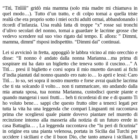
“Titì, Titììììì” gridò mia mamma (solo mia madre mi chiamava in
quel modo…). Tutto d’un tratto, e di colpo tornai a quella triste
realtà che era proprio sotto i miei occhi adulti ormai, abbandonando i
ricordi d’infanzia. Una realtà fatta di troppe “x” rosse sui tronchi
d’ulivo secolari del nonno, tornai a guardare le lacrime grosse che
vedevo scendere sul suo viso rigato dal tempo. E allora: ” Dimmi,
mamma, dimmi” risposi indispettito. “Dimmi dai” continuai.
Lei si avvicinò in fretta, appoggiò le labbra vicino al mio orecchio e
disse: “Il nonno è andato dalla nonna Marianna…ma prima di
sospirare mi ha dato un biglietto che teneva sotto il cuscino…” A
Titì… presi il biglietto e corsi sopra il mio muretto davanti ai fichi
d’india piantati dal nonno quando ero nato io… lo aprii e lessi: Caro
Titì… lo so, sei sopra il nostro muretto e forse avrai qualche lacrima
che ti sta solcando il volto… non ti rammaricare, sto andando dalla
mia amata sposa, tua nonna Marianna, custodisci queste piante e
quando mangerai i suoi frutti… beh ti ricorderai di me e di quanto Ti
ho voluto bene… sappi che questo frutto oltre a tenerci legati per
tutta la vita ha una leggenda che compari Linguanti mi raccontava
prima che scegliessi quale piante dovevo piantare nel muretto di
recinzione intorno alla masseria alla notizia di un futuro erede in
casa Battaglia… , La leggenda raccontava che “lu peri di ficurinia”
in origine era una pianta velenosa, portata in Sicilia dai Turchi per
uccidere i siciliani e che il buon Dio, che tanto amava i siciliani, li