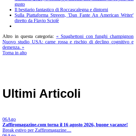
gusto
Il bestiario fantastico di Roccascalegna e dintorni
Sulla Piattaforma Streeen, 'Dan Fante An American Writer'
diretto da Flavio Sciolè
Altro in questa categoria:
« Spaghettoni con funghi champignon
Nuovo studio USA: carne rossa e rischio di declino cognitivo e
demenza. »
Torna in alto
Ultimi Articoli
06
Ago
Zaffiromagazine.com torna il 16 agosto 2026, buone vacanze!
Break estivo per Zaffiromagazine....
06
Ago