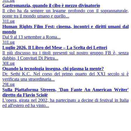
31
Lug
Gastromanzia, quando il cibo è mezzo divinatorio
Il cibo ha da sempre un legame profondo con il soprannaturale,
ponte tra il mondo umano e quello...
31
Lug
Human Rights Film Fest: cinema, incontri e diritti umani dal
mondo
Dal 9 al 13 settembre a Roma...
31
Lug
Luglio 2026. Il Libro del Mese – La Scelta dei Lettori
Il più discusso tra i titoli presenti sul nostro gruppo FB è, senza
dubbio, I Convitati Di Pietra...
30
Lug
Quando la tecnologia insegna, chi plasma la mente?
Dr. Sethi K.C. Nel corso del primo quarto del XXI secolo si è
verificata una straordinaria...
29
Lug
Sulla Piattaforma Streeen, 'Dan Fante An American Writer'
diretto da Flavio Sciolè
L'opera, girata nel 2002, ha partecipato a decine di festival in Italia
ed all'estero ed ha vinto...