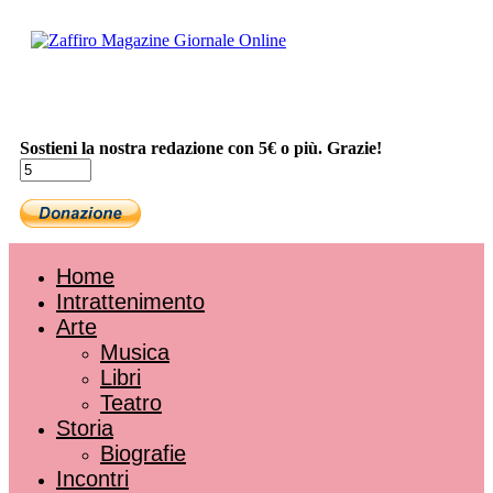
Sostieni la nostra redazione con 5€ o più. Grazie!
Home
Intrattenimento
Arte
Musica
Libri
Teatro
Storia
Biografie
Incontri