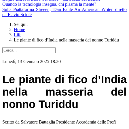
Quando la tecnologia insegna, chi plasma la mente?
Sulla Piattaforma Streeen, 'Dan Fante An American Writer' diretto
da Flavio Sciolè
Sei qui:
Home
Life
Le piante di fico d’India nella masseria del nonno Turiddu
Lunedì, 13 Gennaio 2025 18:20
Le piante di fico d’India
nella masseria del
nonno Turiddu
Scritto da Salvatore Battaglia Presidente Accademia delle Prefi