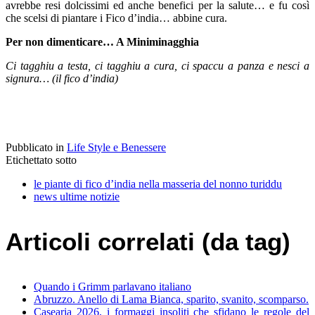
avrebbe resi dolcissimi ed anche benefici per la salute… e fu così
che scelsi di piantare i Fico d’india… abbine cura.
Per non dimenticare… A Miniminagghia
Ci tagghiu a testa, ci tagghiu a cura, ci spaccu a panza e nesci a
signura… (il fico d’india)
Pubblicato in
Life Style e Benessere
Etichettato sotto
le piante di fico d’india nella masseria del nonno turiddu
news ultime notizie
Articoli correlati (da tag)
Quando i Grimm parlavano italiano
Abruzzo. Anello di Lama Bianca, sparito, svanito, scomparso.
Casearia 2026, i formaggi insoliti che sfidano le regole del