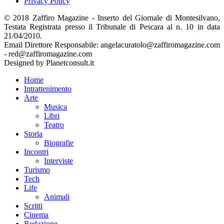
Privacy Policy
© 2018 Zaffiro Magazine - Inserto del Giornale di Montesilvano,
Testata Registrata presso il Tribunale di Pescara al n. 10 in data
21/04/2010.
Email Direttore Responsabile: angelacuratolo@zaffiromagazine.com
- red@zaffiromagazine.com
Designed by Planetconsult.it
Home
Intrattenimento
Arte
Musica
Libri
Teatro
Storia
Biografie
Incontri
Interviste
Turismo
Tech
Life
Animali
Scritti
Cinema
Redazione