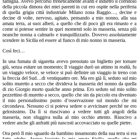
famiglia. Avevo percorso freneticamente avanti e indietro il corridoio
della piccola dimora dei miei parenti in cui ero ospite nella periferia
di quella grigia città industriale Milano zona Baggio…, decine e
decine di volte, nervoso, agitato, pensando a mio nonno, alla sua
amata terra, ai suoi alberi, a quello che di poco gli era rimasto e a
come si potesse sentire in quei momenti solo in masseria, senza più
neanche nonna a calmarlo e tranquillizzarlo. Dovevo assolutamente
scendere in Sicilia ed essere al fianco di mio nonno in masseria.
Così feci…
In una fumata di sigaretta avevo prenotato un biglietto per tornare
giù, senza esitare un momento; Il viaggio durò un attimo in realtà, fu
un viaggio veloce, se veloce si può definire un viaggio in treno con
la freccia del Sud…di ventiquattro ore. Ma ero già lì, seduto sul mio
solito muretto a secco che divideva la masseria del nonno da quella
di zio Giorgio morto qualche anno prima. Ero seduto sul mio solito
pezzettino di muretto a secco, quello che sin da piccolo era diventato
il mio personalissimo punto d’osservazione sul mondo che mi
circondava. Nessuno ci si poteva sedere o avvicinare perché ne ero
gelosissimo. Da lì si riuscivano a vedere tutti gli angoli della
masseria, non sfuggiva nulla al mio occhio attento. Riuscivo a
vedere anche gli anfratti più nascosti accovacciato su quelle pietre.
Ora però Il mio sguardo da bambino innamorato della sua terra si era
fatto adulto. Avevo lasciato la mia amata Sicilia, quella che mi