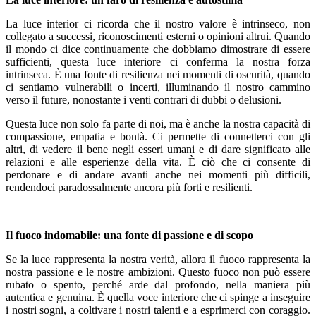
La luce interior ci ricorda che il nostro valore è intrinseco, non
collegato a successi, riconoscimenti esterni o opinioni altrui. Quando
il mondo ci dice continuamente che dobbiamo dimostrare di essere
sufficienti, questa luce interiore ci conferma la nostra forza
intrinseca. È una fonte di resilienza nei momenti di oscurità, quando
ci sentiamo vulnerabili o incerti, illuminando il nostro cammino
verso il future, nonostante i venti contrari di dubbi o delusioni.
Questa luce non solo fa parte di noi, ma è anche la nostra capacità di
compassione, empatia e bontà. Ci permette di connetterci con gli
altri, di vedere il bene negli esseri umani e di dare significato alle
relazioni e alle esperienze della vita. È ciò che ci consente di
perdonare e di andare avanti anche nei momenti più difficili,
rendendoci paradossalmente ancora più forti e resilienti.
Il fuoco indomabile: una fonte di passione e di scopo
Se la luce rappresenta la nostra verità, allora il fuoco rappresenta la
nostra passione e le nostre ambizioni. Questo fuoco non può essere
rubato o spento, perché arde dal profondo, nella maniera più
autentica e genuina. È quella voce interiore che ci spinge a inseguire
i nostri sogni, a coltivare i nostri talenti e a esprimerci con coraggio.