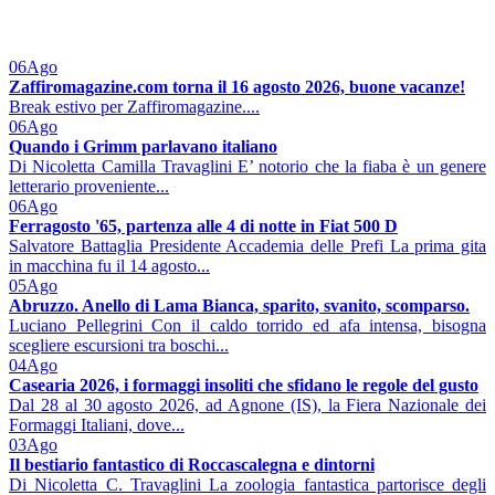
06
Ago
Zaffiromagazine.com torna il 16 agosto 2026, buone vacanze!
Break estivo per Zaffiromagazine....
06
Ago
Quando i Grimm parlavano italiano
Di Nicoletta Camilla Travaglini E’ notorio che la fiaba è un genere
letterario proveniente...
06
Ago
Ferragosto '65, partenza alle 4 di notte in Fiat 500 D
Salvatore Battaglia Presidente Accademia delle Prefi La prima gita
in macchina fu il 14 agosto...
05
Ago
Abruzzo. Anello di Lama Bianca, sparito, svanito, scomparso.
Luciano Pellegrini Con il caldo torrido ed afa intensa, bisogna
scegliere escursioni tra boschi...
04
Ago
Casearia 2026, i formaggi insoliti che sfidano le regole del gusto
Dal 28 al 30 agosto 2026, ad Agnone (IS), la Fiera Nazionale dei
Formaggi Italiani, dove...
03
Ago
Il bestiario fantastico di Roccascalegna e dintorni
Di Nicoletta C. Travaglini La zoologia fantastica partorisce degli