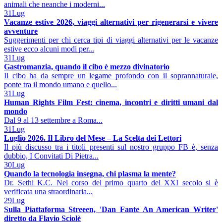
animali che neanche i moderni...
31
Lug
Vacanze estive 2026, viaggi alternativi per rigenerarsi e vivere
avventure
Suggerimenti per chi cerca tipi di viaggi alternativi per le vacanze
estive ecco alcuni modi per...
31
Lug
Gastromanzia, quando il cibo è mezzo divinatorio
Il cibo ha da sempre un legame profondo con il soprannaturale,
ponte tra il mondo umano e quello...
31
Lug
Human Rights Film Fest: cinema, incontri e diritti umani dal
mondo
Dal 9 al 13 settembre a Roma...
31
Lug
Luglio 2026. Il Libro del Mese – La Scelta dei Lettori
Il più discusso tra i titoli presenti sul nostro gruppo FB è, senza
dubbio, I Convitati Di Pietra...
30
Lug
Quando la tecnologia insegna, chi plasma la mente?
Dr. Sethi K.C. Nel corso del primo quarto del XXI secolo si è
verificata una straordinaria...
29
Lug
Sulla Piattaforma Streeen, 'Dan Fante An American Writer'
diretto da Flavio Sciolè