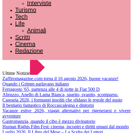
Interviste
Turismo
Tech
Life
Animali
Scritti
Cinema
Redazione
Ultime Notizie
Zaffiromagazine.com torna il 16 agosto 2026, buone vacanze!
Quando i Grimm parlavano italiano
Ferragosto '65, partenza alle 4 di notte in Fiat 500 D
Abruzzo. Anello di Lama Bianca, sparito, svanito, scomparso.
Casearia 2026, i formaggi insoliti che sfidano le regole del gusto
Il bestiario fantastico di Roccascalegna e dintorni
Vacanze estive 2026, viaggi alternativi per rigenerarsi e vivere
avventure
Gastromanzia, quando il cibo è mezzo divinatorio
Human Rights Film Fest: cinema, incontri e diritti umani dal mondo
Luglio 2026. Il Libro del Mese – La Scelta dei Lettori