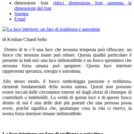
dimensione font
riduci dimensione font
aumenta la
dimensione del font
Stampa
Email
di Krishan Chand Sethi
Dentro di te c’è una luce che nessuna tempesta può offuscare, un
fuoco che nessuna mano può rubare. Questa qualità particolare è
presente in tutti noi: una luce indistruttibile e un fuoco spontaneo che
nessuna forza umana può spegnere. Questa luce interiore
rappresenta speranza, energia e autostima.
Allo stesso modo, il fuoco simboleggia passione e resilienza,
elementi fondamentali della nostra natura. Questi non possono
essere toccati dalle circostanze esterne né dagli sforzi di chiunque di
controllarli o indebolirli. La verità di questa luce e di questo fuoco
dentro di noi è una delle doti più potenti che una persona possa
avere, poiché significa che, qualunque cosa la vita ci riservi, la
nostra forza interiore rimane indistruttibile.
La luce interiore: un faro di resilienza e autostima