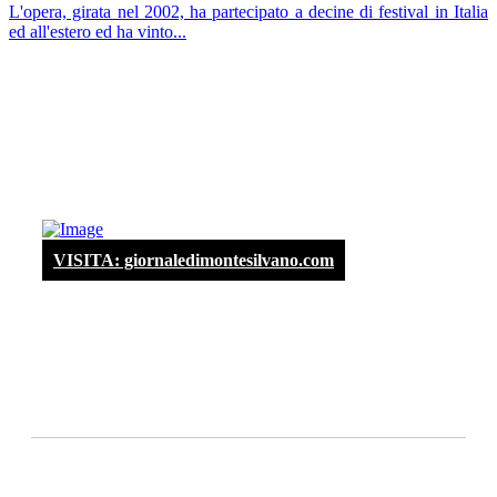
L'opera, girata nel 2002, ha partecipato a decine di festival in Italia
ed all'estero ed ha vinto...
VISITA: giornaledimontesilvano.com