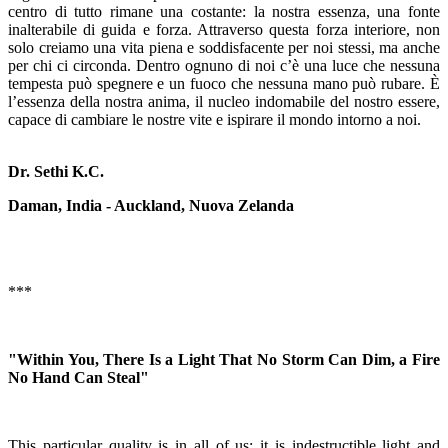
centro di tutto rimane una costante: la nostra essenza, una fonte
inalterabile di guida e forza. Attraverso questa forza interiore, non
solo creiamo una vita piena e soddisfacente per noi stessi, ma anche
per chi ci circonda. Dentro ognuno di noi c’è una luce che nessuna
tempesta può spegnere e un fuoco che nessuna mano può rubare. È
l’essenza della nostra anima, il nucleo indomabile del nostro essere,
capace di cambiare le nostre vite e ispirare il mondo intorno a noi.
Dr. Sethi K.C.
Daman, India - Auckland, Nuova Zelanda
***
"Within You, There Is a Light That No Storm Can Dim, a Fire
No Hand Can Steal"
This particular quality is in all of us: it is indestructible light and