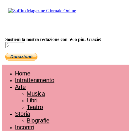
Sostieni la nostra redazione con 5€ o più. Grazie!
Home
Intrattenimento
Arte
Musica
Libri
Teatro
Storia
Biografie
Incontri