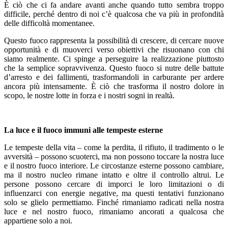
È ciò che ci fa andare avanti anche quando tutto sembra troppo
difficile, perché dentro di noi c’è qualcosa che va più in profondità
delle difficoltà momentanee.
Questo fuoco rappresenta la possibilità di crescere, di cercare nuove
opportunità e di muoverci verso obiettivi che risuonano con chi
siamo realmente. Ci spinge a perseguire la realizzazione piuttosto
che la semplice sopravvivenza. Questo fuoco si nutre delle battute
d’arresto e dei fallimenti, trasformandoli in carburante per ardere
ancora più intensamente. È ciò che trasforma il nostro dolore in
scopo, le nostre lotte in forza e i nostri sogni in realtà.
La luce e il fuoco immuni alle tempeste esterne
Le tempeste della vita – come la perdita, il rifiuto, il tradimento o le
avversità – possono scuoterci, ma non possono toccare la nostra luce
e il nostro fuoco interiore. Le circostanze esterne possono cambiare,
ma il nostro nucleo rimane intatto e oltre il controllo altrui. Le
persone possono cercare di imporci le loro limitazioni o di
influenzarci con energie negative, ma questi tentativi funzionano
solo se glielo permettiamo. Finché rimaniamo radicati nella nostra
luce e nel nostro fuoco, rimaniamo ancorati a qualcosa che
appartiene solo a noi.