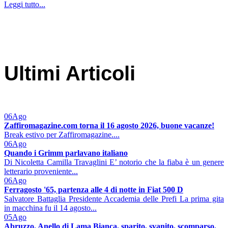
Leggi tutto...
Ultimi Articoli
06
Ago
Zaffiromagazine.com torna il 16 agosto 2026, buone vacanze!
Break estivo per Zaffiromagazine....
06
Ago
Quando i Grimm parlavano italiano
Di Nicoletta Camilla Travaglini E’ notorio che la fiaba è un genere
letterario proveniente...
06
Ago
Ferragosto '65, partenza alle 4 di notte in Fiat 500 D
Salvatore Battaglia Presidente Accademia delle Prefi La prima gita
in macchina fu il 14 agosto...
05
Ago
Abruzzo. Anello di Lama Bianca, sparito, svanito, scomparso.