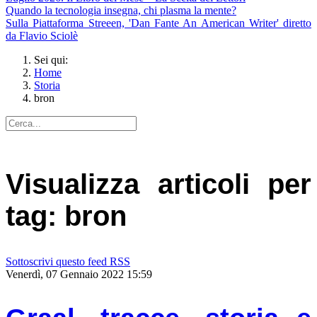
Quando la tecnologia insegna, chi plasma la mente?
Sulla Piattaforma Streeen, 'Dan Fante An American Writer' diretto
da Flavio Sciolè
Sei qui:
Home
Storia
bron
Visualizza articoli per
tag: bron
Sottoscrivi questo feed RSS
Venerdì, 07 Gennaio 2022 15:59