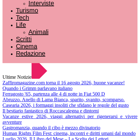
Interviste
Turismo
Tech
Life
Animali
Scritti
Cinema
Redazione
Ultime Notizie
Zaffiromagazine.com torna il 16 agosto 2026, buone vacanze!
Quando i Grimm parlavano italiano
Ferragosto '65, partenza alle 4 di notte in Fiat 500 D
Abruzzo. Anello di Lama Bianca, sparito, svanito, scomparso.
Casearia 2026, i formaggi insoliti che sfidano le regole del gusto
Il bestiario fantastico di Roccascalegna e dintorni
Vacanze estive 2026, viaggi alternativi per rigenerarsi e vivere
avventure
Gastromanzia, quando il cibo è mezzo divinatorio
Human Rights Film Fest: cinema, incontri e diritti umani dal mondo
Luglio 2026. Il Libro del Mese – La Scelta dei Lettori