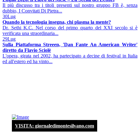
Il più discusso tra i titoli presenti sul nostro gruppo FB è, senza
dubbio, I Convitati Di Pietra...
30
Lug
Quando la tecnologia insegna, chi plasma la mente?
Dr. Sethi K.C. Nel corso del primo quarto del XXI secolo si è
verificata una straordinaria...
29
Lug
Sulla Piattaforma Streeen, 'Dan Fante An American Writer'
diretto da Flavio Sciolè
L'opera, girata nel 2002, ha partecipato a decine di festival in Italia
ed all'estero ed ha vinto...
VISITA: giornaledimontesilvano.com