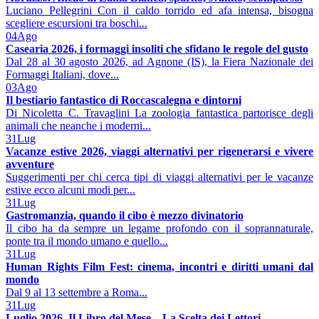
Luciano Pellegrini Con il caldo torrido ed afa intensa, bisogna
scegliere escursioni tra boschi...
04
Ago
Casearia 2026, i formaggi insoliti che sfidano le regole del gusto
Dal 28 al 30 agosto 2026, ad Agnone (IS), la Fiera Nazionale dei
Formaggi Italiani, dove...
03
Ago
Il bestiario fantastico di Roccascalegna e dintorni
Di Nicoletta C. Travaglini La zoologia fantastica partorisce degli
animali che neanche i moderni...
31
Lug
Vacanze estive 2026, viaggi alternativi per rigenerarsi e vivere
avventure
Suggerimenti per chi cerca tipi di viaggi alternativi per le vacanze
estive ecco alcuni modi per...
31
Lug
Gastromanzia, quando il cibo è mezzo divinatorio
Il cibo ha da sempre un legame profondo con il soprannaturale,
ponte tra il mondo umano e quello...
31
Lug
Human Rights Film Fest: cinema, incontri e diritti umani dal
mondo
Dal 9 al 13 settembre a Roma...
31
Lug
Luglio 2026. Il Libro del Mese – La Scelta dei Lettori