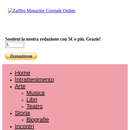
Sostieni la nostra redazione con 5€ o più. Grazie!
Home
Intrattenimento
Arte
Musica
Libri
Teatro
Storia
Biografie
Incontri