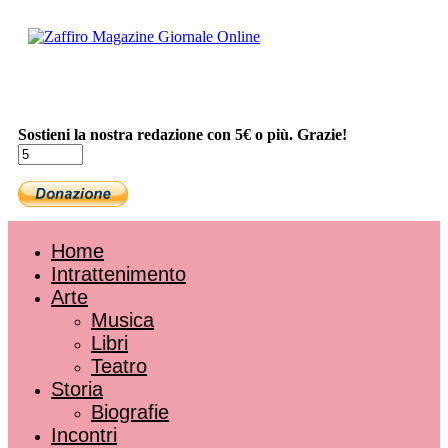
Sostieni la nostra redazione con 5€ o più. Grazie!
Home
Intrattenimento
Arte
Musica
Libri
Teatro
Storia
Biografie
Incontri