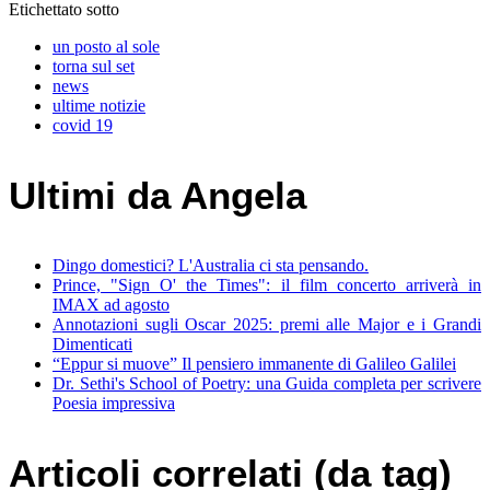
Etichettato sotto
un posto al sole
torna sul set
news
ultime notizie
covid 19
Ultimi da Angela
Dingo domestici? L'Australia ci sta pensando.
Prince, "Sign O' the Times": il film concerto arriverà in
IMAX ad agosto
Annotazioni sugli Oscar 2025: premi alle Major e i Grandi
Dimenticati
“Eppur si muove” Il pensiero immanente di Galileo Galilei
Dr. Sethi's School of Poetry: una Guida completa per scrivere
Poesia impressiva
Articoli correlati (da tag)