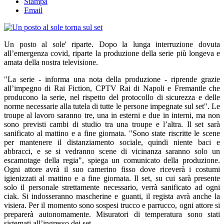
Stampa
Email
Un posto al sole' riparte. Dopo la lunga interruzione dovuta
all’emergenza covid, riparte la produzione della serie più longeva e
amata della nostra televisione.
"La serie - informa una nota della produzione - riprende grazie
all’impegno di Rai Fiction, CPTV Rai di Napoli e Fremantle che
producono la serie, nel rispetto del protocollo di sicurezza e delle
norme necessarie alla tutela di tutte le persone impegnate sul set". Le
troupe al lavoro saranno tre, una in esterni e due in interni, ma non
sono previsti cambi di studio tra una troupe e l’altra. Il set sarà
sanificato al mattino e a fine giornata. "Sono state riscritte le scene
per mantenere il distanziamento sociale, quindi niente baci e
abbracci, e se si vedranno scene di vicinanza saranno solo un
escamotage della regia", spiega un comunicato della produzione.
Ogni attore avrà il suo camerino fisso dove riceverà i costumi
igienizzati al mattino e a fine giornata. Il set, su cui sarà presente
solo il personale strettamente necessario, verrà sanificato ad ogni
ciak. Si indosseranno mascherine e guanti, il regista avrà anche la
visiera. Per il momento sono sospesi trucco e parrucco, ogni attore si
preparerà autonomamente. Misuratori di temperatura sono stati
sistemati all’ingresso dei set.