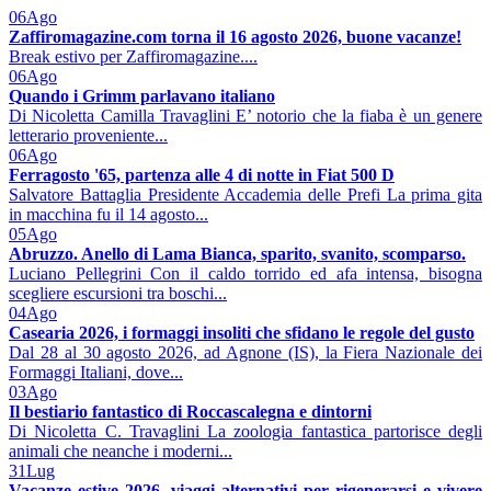
06
Ago
Zaffiromagazine.com torna il 16 agosto 2026, buone vacanze!
Break estivo per Zaffiromagazine....
06
Ago
Quando i Grimm parlavano italiano
Di Nicoletta Camilla Travaglini E’ notorio che la fiaba è un genere
letterario proveniente...
06
Ago
Ferragosto '65, partenza alle 4 di notte in Fiat 500 D
Salvatore Battaglia Presidente Accademia delle Prefi La prima gita
in macchina fu il 14 agosto...
05
Ago
Abruzzo. Anello di Lama Bianca, sparito, svanito, scomparso.
Luciano Pellegrini Con il caldo torrido ed afa intensa, bisogna
scegliere escursioni tra boschi...
04
Ago
Casearia 2026, i formaggi insoliti che sfidano le regole del gusto
Dal 28 al 30 agosto 2026, ad Agnone (IS), la Fiera Nazionale dei
Formaggi Italiani, dove...
03
Ago
Il bestiario fantastico di Roccascalegna e dintorni
Di Nicoletta C. Travaglini La zoologia fantastica partorisce degli
animali che neanche i moderni...
31
Lug
Vacanze estive 2026, viaggi alternativi per rigenerarsi e vivere