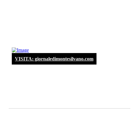
VISITA: giornaledimontesilvano.com