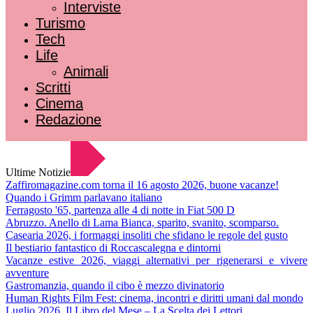
Interviste
Turismo
Tech
Life
Animali
Scritti
Cinema
Redazione
Ultime Notizie
Zaffiromagazine.com torna il 16 agosto 2026, buone vacanze!
Quando i Grimm parlavano italiano
Ferragosto '65, partenza alle 4 di notte in Fiat 500 D
Abruzzo. Anello di Lama Bianca, sparito, svanito, scomparso.
Casearia 2026, i formaggi insoliti che sfidano le regole del gusto
Il bestiario fantastico di Roccascalegna e dintorni
Vacanze estive 2026, viaggi alternativi per rigenerarsi e vivere
avventure
Gastromanzia, quando il cibo è mezzo divinatorio
Human Rights Film Fest: cinema, incontri e diritti umani dal mondo
Luglio 2026. Il Libro del Mese – La Scelta dei Lettori