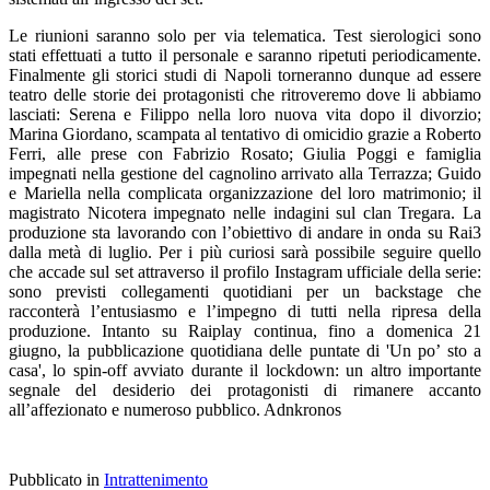
Le riunioni saranno solo per via telematica. Test sierologici sono
stati effettuati a tutto il personale e saranno ripetuti periodicamente.
Finalmente gli storici studi di Napoli torneranno dunque ad essere
teatro delle storie dei protagonisti che ritroveremo dove li abbiamo
lasciati: Serena e Filippo nella loro nuova vita dopo il divorzio;
Marina Giordano, scampata al tentativo di omicidio grazie a Roberto
Ferri, alle prese con Fabrizio Rosato; Giulia Poggi e famiglia
impegnati nella gestione del cagnolino arrivato alla Terrazza; Guido
e Mariella nella complicata organizzazione del loro matrimonio; il
magistrato Nicotera impegnato nelle indagini sul clan Tregara. La
produzione sta lavorando con l’obiettivo di andare in onda su Rai3
dalla metà di luglio. Per i più curiosi sarà possibile seguire quello
che accade sul set attraverso il profilo Instagram ufficiale della serie:
sono previsti collegamenti quotidiani per un backstage che
racconterà l’entusiasmo e l’impegno di tutti nella ripresa della
produzione. Intanto su Raiplay continua, fino a domenica 21
giugno, la pubblicazione quotidiana delle puntate di 'Un po’ sto a
casa', lo spin-off avviato durante il lockdown: un altro importante
segnale del desiderio dei protagonisti di rimanere accanto
all’affezionato e numeroso pubblico. Adnkronos
Pubblicato in
Intrattenimento