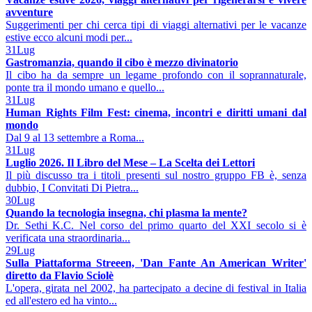
avventure
Suggerimenti per chi cerca tipi di viaggi alternativi per le vacanze
estive ecco alcuni modi per...
31
Lug
Gastromanzia, quando il cibo è mezzo divinatorio
Il cibo ha da sempre un legame profondo con il soprannaturale,
ponte tra il mondo umano e quello...
31
Lug
Human Rights Film Fest: cinema, incontri e diritti umani dal
mondo
Dal 9 al 13 settembre a Roma...
31
Lug
Luglio 2026. Il Libro del Mese – La Scelta dei Lettori
Il più discusso tra i titoli presenti sul nostro gruppo FB è, senza
dubbio, I Convitati Di Pietra...
30
Lug
Quando la tecnologia insegna, chi plasma la mente?
Dr. Sethi K.C. Nel corso del primo quarto del XXI secolo si è
verificata una straordinaria...
29
Lug
Sulla Piattaforma Streeen, 'Dan Fante An American Writer'
diretto da Flavio Sciolè
L'opera, girata nel 2002, ha partecipato a decine di festival in Italia
ed all'estero ed ha vinto...